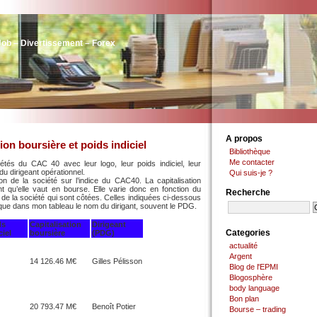
Job – Divertissement – Forex
A propos
ion boursière et poids indiciel
Bibliothèque
Me contacter
iétés du CAC 40 avec leur logo, leur poids indiciel, leur
du dirigeant opérationnel.
Qui suis-je ?
ion de la société sur l’indice du CAC40. La capitalisation
t qu’elle vaut en bourse. Elle varie donc en fonction du
Recherche
de la société qui sont côtées. Celles indiquées ci-dessous
ndique dans mon tableau le nom du dirigant, souvent le PDG.
ds
Capitalisation
Dirigeant
Categories
ciel
boursière
(PDG)
actualité
Argent
14 126.46 M€
Gilles Pélisson
Blog de l'EPMI
Blogosphère
body language
Bon plan
20 793.47 M€
Benoît Potier
Bourse – trading