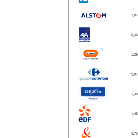
1,07
5,36
1,39
2,97
1,30
1,48
3,75