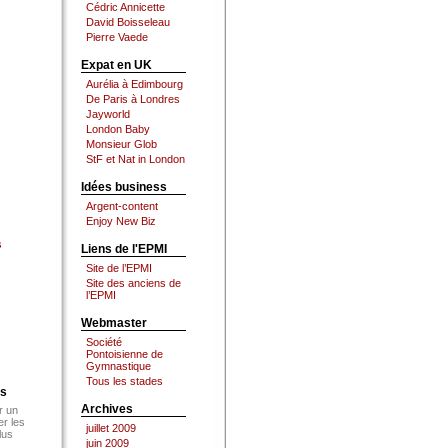
Cédric Annicette
David Boisseleau
Pierre Vaede
Expat en UK
Aurélia à Edimbourg
De Paris à Londres
Jayworld
London Baby
Monsieur Glob
StF et Nat in London
Idées business
Argent-content
Enjoy New Biz
s
Liens de l'EPMI
Site de l’EPMI
Site des anciens de
l’EPMI
Webmaster
Société
Pontoisienne de
Gymnastique
Tous les stades
es
Archives
r un
er les
juillet 2009
lus
juin 2009