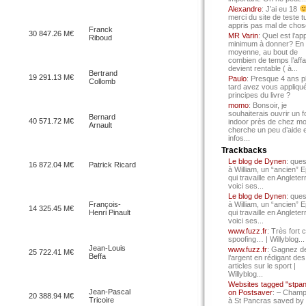
Alexandre
: J’ai eu 18
merci du site de teste t
appris pas mal de chos
Franck
30 847.26 M€
MR Varin
: Quel est l’ap
Riboud
minimum à donner? En
moyenne, au bout de
combien de temps l’affa
devient rentable ( à...
Bertrand
19 291.13 M€
Paulo
: Presque 4 ans p
Collomb
tard avez vous appliqué
principes du livre ?
momo
: Bonsoir, je
souhaiterais ouvrir un f
Bernard
40 571.72 M€
indoor près de chez mo
Arnault
cherche un peu d’aide 
infos...
Trackbacks
Le blog de Dynen
: ques
16 872.04 M€
Patrick Ricard
à William, un “ancien” 
qui travaille en Angleter
voici ses...
Le blog de Dynen
: ques
François-
à William, un “ancien” 
14 325.45 M€
Henri Pinault
qui travaille en Angleter
voici ses...
www.fuzz.fr
: Très fort 
spoofing… | Willyblog...
Jean-Louis
www.fuzz.fr
: Gagnez d
25 722.41 M€
Beffa
l’argent en rédigant des
articles sur le sport |
Willyblog...
Websites tagged "stpa
Jean-Pascal
on Postsaver
: – Cham
20 388.94 M€
Tricoire
à St Pancras saved by