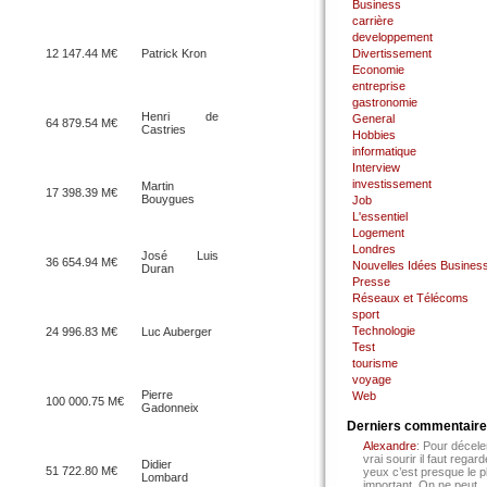
Business
carrière
developpement
12 147.44 M€
Patrick Kron
Divertissement
Economie
entreprise
gastronomie
Henri de
General
64 879.54 M€
Castries
Hobbies
informatique
Interview
investissement
Martin
17 398.39 M€
Bouygues
Job
L'essentiel
Logement
Londres
José Luis
36 654.94 M€
Nouvelles Idées Busines
Duran
Presse
Réseaux et Télécoms
sport
Technologie
24 996.83 M€
Luc Auberger
Test
tourisme
voyage
Pierre
Web
100 000.75 M€
Gadonneix
Derniers commentair
Alexandre
: Pour décele
vrai sourir il faut regard
Didier
51 722.80 M€
yeux c’est presque le p
Lombard
important. On ne peut...