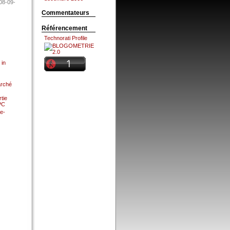
08-09-
Commentateurs
Référencement
Technorati Profile
 in
arché
tie
 PC
e-