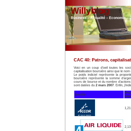
Willyblog
Business – Actualité – Economie – 
CAC 40: Patrons, capitalisat
Voici en un coup d’oeil toutes les soc
capitalisation boursière ainsi que le nom 
Le poids indiciel représente la proport
boursière représente la somme d’argen
cours de bourse et du nombre d’actions 
sont datées du
2 mars 2007
. Enfin, j’i
Poi
Société
indi
1,21
2,13