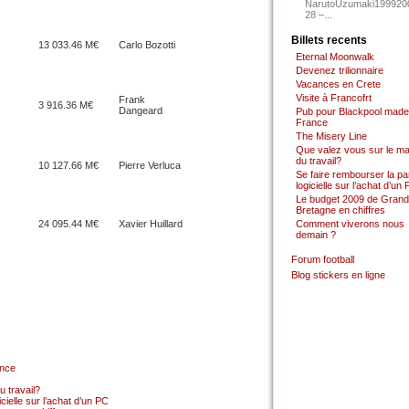
NarutoUzumaki199920
28 –...
Billets recents
13 033.46 M€
Carlo Bozotti
Eternal Moonwalk
Devenez trilionnaire
Vacances en Crete
Visite à Francofrt
Frank
3 916.36 M€
Dangeard
Pub pour Blackpool made
France
The Misery Line
Que valez vous sur le m
du travail?
10 127.66 M€
Pierre Verluca
Se faire rembourser la par
logicielle sur l’achat d’un
Le budget 2009 de Grand
Bretagne en chiffres
24 095.44 M€
Xavier Huillard
Comment viverons nous
demain ?
Forum football
Blog stickers en ligne
ance
 travail?
cielle sur l’achat d’un PC