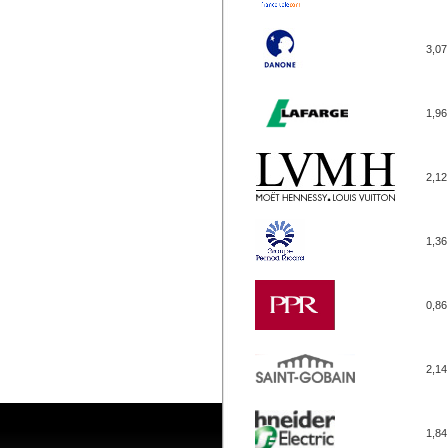
3,07
1,96
2,12
1,36
0,86
2,14
1,84