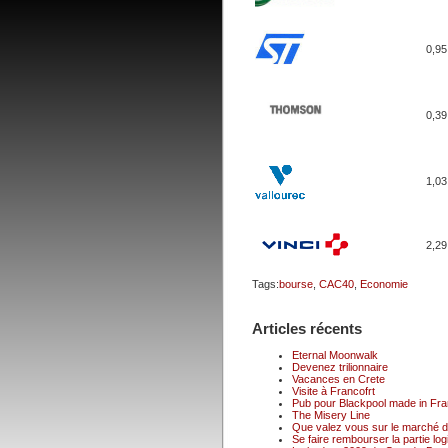
0,95
0,39
1,03
2,29
Tags:
bourse
,
CAC40
,
Economie
Articles récents
Eternal Moonwalk
Devenez trilionnaire
Vacances en Crete
Visite à Francofrt
Pub pour Blackpool made in Fr
The Misery Line
Que valez vous sur le marché du
Se faire rembourser la partie logi