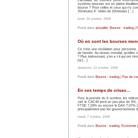
L’actualité du moment porte énormémen
système boursier est en pleine ébullition
bourse ? Pour celles et ceux qui n’y com
20minutes.fr: Vidéo de 20minutes […]
lundi, 20 octobre, 2008
Posté dans
actualité
,
Bourse - trading
|
Où en sont les bourses mon
Ce n’est une révélation pour personne,
de l’année. Au niveau mondial, qu’elles s
? Plus intéressant, y’en a t-il qui ont ré
j’ai […]
dimanche, 12 octobre, 2008
Posté dans
Bourse - trading
|
Pas de co
En ces temps de crises…
Pour la journée du 6 octobre, les ind
ciel: le CAC40 perd un peu plus de 9%,
FTSE 7,29% ou encore le DAX 7,07% Les f
principalement pas les gouvernements 
mardi, 7 octobre, 2008
Posté dans
Bourse - trading
,
Economie
|