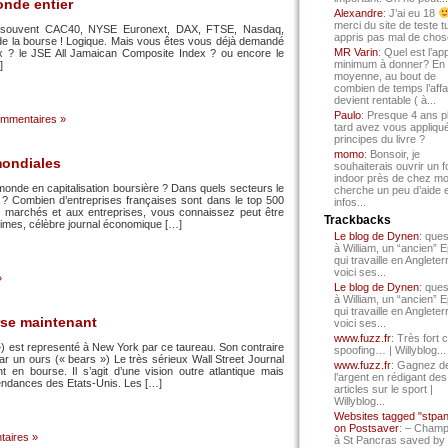
onde entier
Alexandre
: J’ai eu 18
merci du site de teste t
nd souvent CAC40, NYSE Euronext, DAX, FTSE, Nasdaq,
appris pas mal de chos
de la bourse ! Logique. Mais vous êtes vous déjà demandé
MR Varin
: Quel est l’ap
x ? le JSE All Jamaican Composite Index ? ou encore le
minimum à donner? En
]
moyenne, au bout de
combien de temps l’affa
devient rentable ( à...
Paulo
: Presque 4 ans p
mmentaires »
tard avez vous appliqué
principes du livre ?
momo
: Bonsoir, je
mondiales
souhaiterais ouvrir un f
indoor près de chez mo
monde en capitalisation boursière ? Dans quels secteurs le
cherche un peu d’aide 
l ? Combien d’entreprises françaises sont dans le top 500
infos...
 marchés et aux entreprises, vous connaissez peut être
Trackbacks
Times, célèbre journal économique […]
Le blog de Dynen
: ques
à William, un “ancien” 
qui travaille en Angleter
voici ses...
»
Le blog de Dynen
: ques
à William, un “ancien” 
qui travaille en Angleter
rse maintenant
voici ses...
www.fuzz.fr
: Très fort 
) est representé à New York par ce taureau. Son contraire
spoofing… | Willyblog...
ar un ours (« bears ») Le très sérieux Wall Street Journal
www.fuzz.fr
: Gagnez d
t en bourse. Il s’agit d’une vision outre atlantique mais
l’argent en rédigant des
tendances des Etats-Unis. Les […]
articles sur le sport |
Willyblog...
Websites tagged "stpa
on Postsaver
: – Cham
aires »
à St Pancras saved by