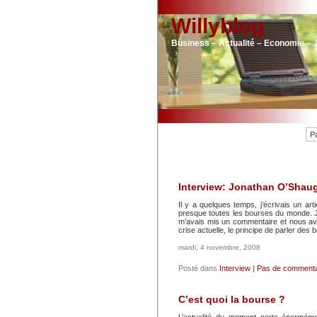
Willyblog
Business – Actualité – Economie – 
P
Interview: Jonathan O’Shau
Il y a quelques temps, j’écrivais un ar
presque toutes les bourses du monde. J
m’avais mis un commentaire et nous av
crise actuelle, le principe de parler des
mardi, 4 novembre, 2008
Posté dans
Interview
|
Pas de commenta
C’est quoi la bourse ?