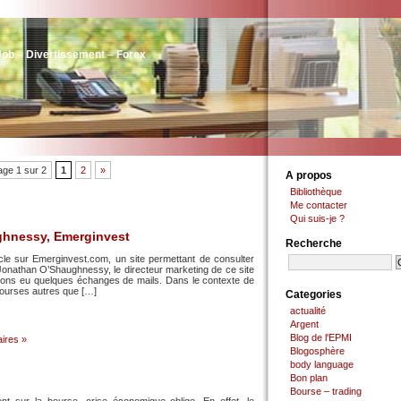
Job – Divertissement – Forex
age 1 sur 2
1
2
»
A propos
Bibliothèque
Me contacter
Qui suis-je ?
ghnessy, Emerginvest
Recherche
ticle sur Emerginvest.com, un site permettant de consulter
onathan O’Shaughnessy, le directeur marketing de ce site
ons eu quelques échanges de mails. Dans le contexte de
 bourses autres que […]
Categories
actualité
Argent
Blog de l'EPMI
ires »
Blogosphère
body language
Bon plan
Bourse – trading