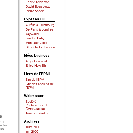
Cédric Annicette
David Boisseleau
Pierre Vaede
Expat en UK
Aurélia à Edimbourg
De Paris à Londres
Jayworld
London Baby
Monsieur Glob
StF et Nat in London
Idées business
Argent-content
Enjoy New Biz
s
Liens de l'EPMI
Site de l’EPMI
Site des anciens de
l’EPMI
Webmaster
Société
Pontoisienne de
Gymnastique
Tous les stades
es
Archives
r un
er les
juillet 2009
lus
juin 2009