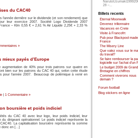
NarutoUzumaki199920
28 –...
rises du CAC40
Billets recents
fais l’année dernière sur le dividende (et son rendement) que
Eternal Moonwalk
our leur exercice 2007. Société Logo Dividende 2007
Devenez trilionnaire
rance – Klm 0,55 € + 2,61 % Air Liquide 2,25€ + 2,33 %
Vacances en Crete
Visite à Francofrt
Pub pour Blackpool made
France
mmentaires »
The Misery Line
Que valez vous sur le m
du travail?
es mieux payés d’Europe
Se faire rembourser la par
logicielle sur l’achat d’un
e augmentation de 40% pour trois patrons sur quatre en
Le budget 2009 de Grand
nt bien sur les patrons du CAC 40 qui, selon cette étude
Bretagne en chiffres
ns pour l’année 2007. Beaucoup de polémique à venir en
Comment viverons nous
demain ?
Forum football
Blog stickers en ligne
ie
|
1 Commentaire »
on boursière et poids indiciel
iétés du CAC 40 avec leur logo, leur poids indiciel, leur
m du dirigeant opérationnel. Le poids indiciel représente la
du CAC40. La capitalisation boursière représente la somme
ie donc en […]