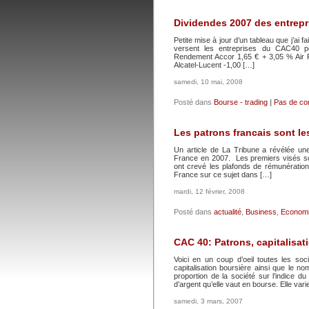
Dividendes 2007 des entrep
Petite mise à jour d’un tableau que j’ai 
versent les entreprises du CAC40 p
Rendement Accor 1,65 € + 3,05 % Air F
Alcatel-Lucent -1,00 […]
samedi, 10 mai, 2008
Posté dans
Bourse - trading
|
Pas de co
Les patrons francais sont l
Un article de La Tribune a révélée un
France en 2007. Les premiers visés so
ont crevé les plafonds de rémunératio
France sur ce sujet dans […]
mardi, 12 février, 2008
Posté dans
actualité
,
Business
,
Econom
CAC 40: Patrons, capitalisati
Voici en un coup d’oeil toutes les soc
capitalisation boursière ainsi que le no
proportion de la société sur l’indice 
d’argent qu’elle vaut en bourse. Elle var
samedi, 3 mars, 2007