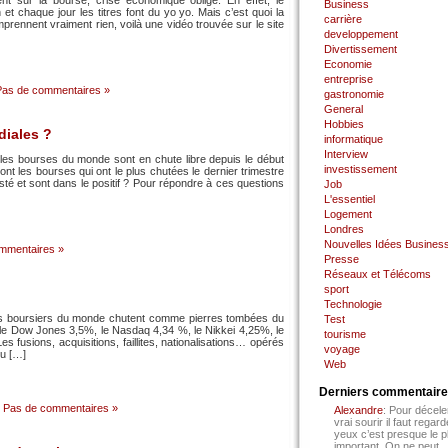
t sur la bourse, crise économique oblige. En effet, le
Business
 et chaque jour les titres font du yo yo. Mais c’est quoi la
carrière
prennent vraiment rien, voilà une vidéo trouvée sur le site
developpement
Divertissement
Economie
entreprise
Pas de commentaires »
gastronomie
General
Hobbies
diales ?
informatique
Interview
 les bourses du monde sont en chute libre depuis le début
investissement
ont les bourses qui ont le plus chutées le dernier trimestre
sisté et sont dans le positif ? Pour répondre à ces questions
Job
L'essentiel
Logement
Londres
Nouvelles Idées Busines
mmentaires »
Presse
Réseaux et Télécoms
sport
Technologie
ices boursiers du monde chutent comme pierres tombées du
Test
 le Dow Jones 3,5%, le Nasdaq 4,34 %, le Nikkei 4,25%, le
tourisme
usions, acquisitions, faillites, nationalisations… opérés
voyage
du […]
Web
Derniers commentair
Pas de commentaires »
Alexandre
: Pour décele
vrai sourir il faut regard
yeux c’est presque le p
important. On ne peut...