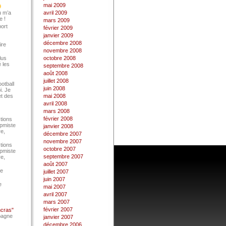
mai 2009
u m’a
avril 2009
e !
mars 2009
port
février 2009
janvier 2009
décembre 2008
ire
novembre 2008
lus
octobre 2008
 les
septembre 2008
août 2008
juillet 2008
ootball
juin 2008
i. Je
et des
mai 2008
avril 2008
mars 2008
février 2008
tions
Epmiste
janvier 2008
re,
décembre 2007
novembre 2007
tions
octobre 2007
Epmiste
septembre 2007
re,
août 2007
ce
juillet 2007
juin 2007
e
mai 2007
avril 2007
mars 2007
février 2007
ncras"
pagne
janvier 2007
décembre 2006