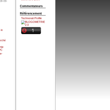
08-09-
Commentateurs
Référencement
Technorati Profile
 in
arché
tie
 PC
e-