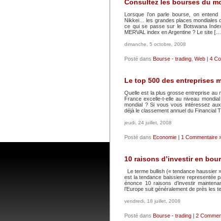
Consultez les bourses du m
Lorsque l’on parle bourse, on ente
Nikkei… les grandes places mondiales 
ce qui se passe sur le Botswana Inde
MERVAL index en Argentine ? Le site […
dimanche, 5 octobre, 2008
Posté dans
Bourse - trading
,
Web
|
4 Co
Le top 500 des entreprises 
Quelle est la plus grosse entreprise au 
France excelle-t-elle au niveau mondia
mondial ? Si vous vous intéressez aux
déjà le classement annuel du Financial 
jeudi, 24 juillet, 2008
Posté dans
Economie
|
1 Commentaire 
10 raisons d’investir en bou
Le terme bullish (« tendance haussier »
est la tendance baissiere representée p
énonce 10 raisons d’investir maintenan
l’Europe suit généralement de près les 
vendredi, 18 juillet, 2008
Posté dans
Bourse - trading
|
2 Comment