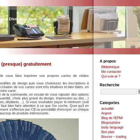
Job – Divertissement – Forex
A propos
e (presque) gratuitement
Bibliothèque
Me contacter
e vous faire imprimer vos propres cartes de visites
Qui suis-je ?
odèles de design puis vous choisissez les inscriptions à
Recherche
réation de vos cartes sont très intuitives et bien faites. en
otre carte.
et de la commande, on essaie de vous rajouter des options
 quantité, choix plus grand du design, impression au dos…)
es, dépliants…). Si vous souhaitez payer le minimum (soit
Categories
il faut bien faire attention à ce que l’on coche. Quoi qu’il en
actualité
aiement s’effectue par CB ou possibilité d’envoyer un chèque
beaucoup de produits intéressants.
Argent
Blog de l'EPMI
Blogosphère
body language
Bon plan
Bourse – trading