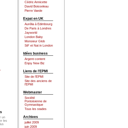
Cédric Annicette
David Boisseleau
Pierre Vaede
Expat en UK
Aurélia à Edimbourg
De Paris à Londres
Jayworld
London Baby
Monsieur Glob
StF et Nat in London
Idées business
Argent-content
Enjoy New Biz
s
Liens de l'EPMI
Site de l’EPMI
Site des anciens de
l’EPMI
Webmaster
Société
Pontoisienne de
Gymnastique
Tous les stades
es
Archives
r un
er les
juillet 2009
lus
juin 2009