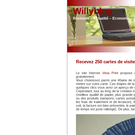
Willyblog
Business – Actualité – Economie – 
Recevez 250 cartes de visit
Le site Internet
Vista Print
propose d
gratuitement.
Vous choisissez parmi une 40aine de m
mettre sur votre carte. Ces étapes de la c
quelques clics vous avez un aperçu de v
Cependant, tout au long de la création 
(meilleur qualité de papier, plus grande
ou des produits (tampons, cartes postal
les frais de traitement et de livraison), 
soit, la facture est bien présentée, le p
(le temps est juste rallongé). De plus, 