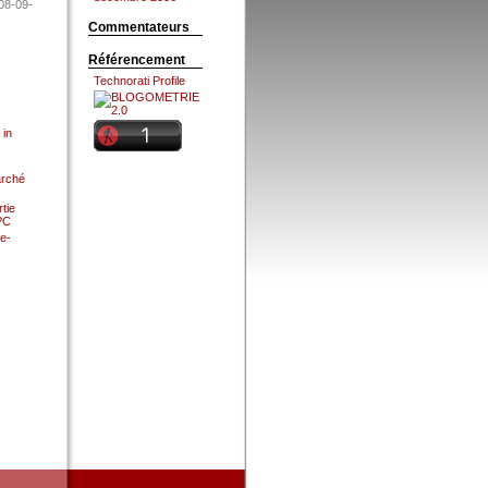
08-09-
Commentateurs
Référencement
Technorati Profile
 in
arché
tie
 PC
e-