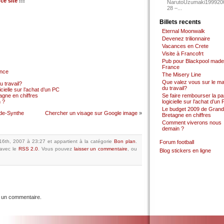
t
ce site
!!!
NarutoUzumaki199920
28 –...
Billets recents
Eternal Moonwalk
Devenez trilionnaire
Vacances en Crete
Visite à Francofrt
Pub pour Blackpool made
France
ance
The Misery Line
Que valez vous sur le m
 travail?
du travail?
cielle sur l’achat d’un PC
gne en chiffres
Se faire rembourser la par
 ?
logicielle sur l’achat d’un
Le budget 2009 de Grand
nde-Synthe
Chercher un visage sur Google image
»
Bretagne en chiffres
Comment viverons nous
demain ?
 16th, 2007 à 23:27
et appartient à la catégorie
Bon plan
.
Forum football
avec le
RSS 2.0
.
Vous pouvez
laisser un commentaire
, ou
Blog stickers en ligne
 un commentaire.