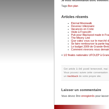
Je vous recommande donc vivemen
Tags:
Bon plan
Articles récents
Eternal Moonwalk
Devenez trilionnaire
Vacances en Crete
Visite à Francofrt
Pub pour Blackpool made in Fr
The Misery Line
Que valez vous sur le marché du
Se faire rembourser la partie logi
Le budget 2009 de Grande-Breta
Comment viverons nous demain
«
1/2 finales nationales UFOLEP à Gra
Cet article à été posté
lemercredi, mai
Vous pouvez suivre cette conversation 
un
trackback
de votre propre site.
Laisser un commentaire
Vous devez être
enregistrés
pour lasser