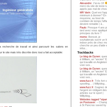
Alexandre
: J’ai eu 18
merci du site de teste t
appris pas mal de chos
MR Varin
: Quel est l’ap
minimum à donner? En
moyenne, au bout de
combien de temps l’affa
devient rentable ( à...
Paulo
: Presque 4 ans p
tard avez vous appliqué
principes du livre ?
momo
: Bonsoir, je
souhaiterais ouvrir un f
indoor près de chez mo
cherche un peu d’aide 
recherche de travail et ainsi parcourir les salons en
infos...
ur le site mais très discrète donc tout a fait acceptable:
Trackbacks
Le blog de Dynen
: ques
à William, un “ancien” 
qui travaille en Angleter
voici ses...
Le blog de Dynen
: ques
à William, un “ancien” 
qui travaille en Angleter
voici ses...
www.fuzz.fr
: Très fort 
spoofing… | Willyblog...
www.fuzz.fr
: Gagnez d
l’argent en rédigant des
articles sur le sport |
Willyblog...
Websites tagged "stpa
on Postsaver
: – Cham
à St Pancras saved by