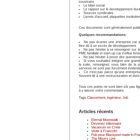
soustraire.
Le bilan social
Le rapport sur le developpement dura
Sources syndicales
Livrets d’accueil, plaquettes instituti
Ces documents sont généralement publié 
Quelques recommandations
:
Ne pas écarter une entreprise car el
être dû à un excès de développement.
Ne pas hésiter à se renseigner sur la
PME familiale et start-up car il influe for
Ne pas hésiter à poser des questions s
Si vous souhaitez intégrer une grand
la suite, renseignez vous bien de la po
services ne sont pas forcément évidente
Ce n’est pas parce qu’une entrepri
Souvent lié à une restructuration et don
Tous ces points ne sont bien sûr pas fig
à y laisser votre commentaire.
Tags:
Classement
,
ingénieur
,
Job
Articles récents
Eternal Moonwalk
Devenez trilionnaire
Vacances en Crete
Visite à Francofrt
Pub pour Blackpool made in Fr
The Misery Line