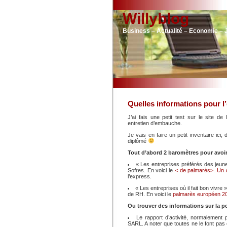
Willyblog
Business – Actualité – Economie – 
Quelles informations pour l
J’ai fais une petit test sur le site de l
entretien d’embauche.
Je vais en faire un petit inventaire ici
diplômé
Tout d’abord 2 baromètres pour avoir
« Les entreprises préférés des jeune
Sofres. En voici le
< de palmarès>.
Un 
l’express.
« Les entreprises où il fait bon vivre
de RH. En voici le
palmarès européen 2
Ou trouver des informations sur la po
Le rapport d’activité, normalement 
SARL. A noter que toutes ne le font pas