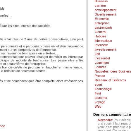
Business
carrière
ble
developpement
Divertissement
onnelles…
Economie
entreprise
sur les sites Internet des sociétés.
gastronomie
General
Hobbies
le a fait plus de 2 ans de pertes consécutives, cela peut
informatique
Interview
 personnalité et le parcours professionnel d’un dirigeant de
investissement
tement sur les perpectives de l’entreprise.
ur l’avenir de l’entreprise en entretien.
Job
e entreprise pour pouvoir changer de métier en interne par
L'essentiel
litique de mobilité de l’entreprise. Les passerelles entre
Logement
s et coutumières de l’entreprise.
Londres
se licencie qu’elle ne peut pas embaucher en même temps.
c la création de nouveaux postes.
Nouvelles Idées Busines
Presse
Réseaux et Télécoms
és et ne demandent qu’à être complété, alors n’hésitez pas
sport
Technologie
Test
tourisme
voyage
Web
Derniers commentair
Alexandre
: Pour décele
vrai sourir il faut regard
ance
yeux c’est presque le p
important. On ne peut...