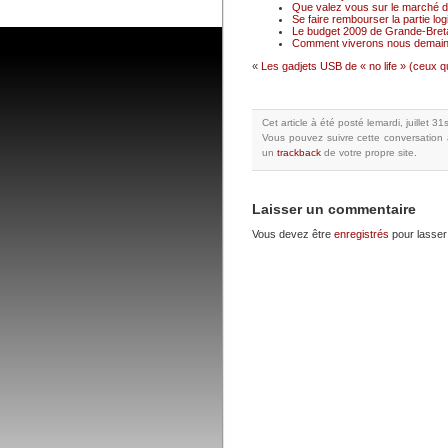
Que valez vous sur le marché du
Se faire rembourser la partie logi
Le budget 2009 de Grande-Breta
Comment viverons nous demain
«
Les gadjets USB de « no life » (ceux 
Cet article à été posté
lemardi, juillet 3
Vous pouvez suivre cette conversation 
un
trackback
de votre propre site.
Laisser un commentaire
Vous devez être
enregistrés
pour lasser