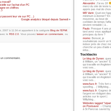
 travail?
Alexandre
: J’ai eu 18
cielle sur l’achat d’un PC
merci du site de teste t
gne en chiffres
appris pas mal de chos
 ?
MR Varin
: Quel est l’ap
minimum à donner? En
qui passent leur vie sur PC…)
moyenne, au bout de
Google analytics bloqué depuis Samedi
»
combien de temps l’affa
devient rentable ( à...
Paulo
: Presque 4 ans p
1st, 2007 à 11:34
et appartient à la catégorie
Blog de l'EPMI
.
tard avez vous appliqué
avec le
RSS 2.0
.
Vous pouvez
laisser un commentaire
, ou
principes du livre ?
momo
: Bonsoir, je
souhaiterais ouvrir un f
indoor près de chez mo
cherche un peu d’aide 
infos...
Trackbacks
 un commentaire.
Le blog de Dynen
: ques
à William, un “ancien” 
qui travaille en Angleter
voici ses...
Le blog de Dynen
: ques
à William, un “ancien” 
qui travaille en Angleter
voici ses...
www.fuzz.fr
: Très fort 
spoofing… | Willyblog...
www.fuzz.fr
: Gagnez d
l’argent en rédigant des
articles sur le sport |
Willyblog...
Websites tagged "stpa
on Postsaver
: – Cham
à St Pancras saved by