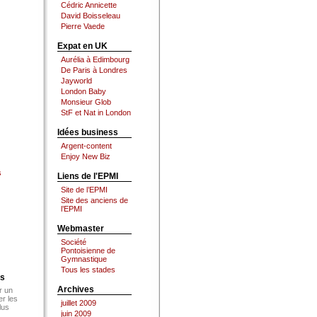
Cédric Annicette
David Boisseleau
Pierre Vaede
Expat en UK
Aurélia à Edimbourg
De Paris à Londres
Jayworld
London Baby
Monsieur Glob
StF et Nat in London
Idées business
Argent-content
Enjoy New Biz
s
Liens de l'EPMI
Site de l’EPMI
Site des anciens de
l’EPMI
Webmaster
Société
Pontoisienne de
Gymnastique
Tous les stades
es
Archives
r un
er les
juillet 2009
lus
juin 2009