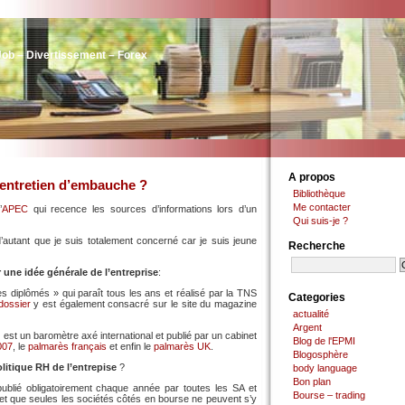
Job – Divertissement – Forex
A propos
’entretien d’embauche ?
Bibliothèque
Me contacter
’
APEC
qui recence les sources d’informations lors d’un
Qui suis-je ?
, d’autant que je suis totalement concerné car je suis jeune
Recherche
 une idée générale de l’entreprise
:
s diplômés » qui paraît tous les ans et réalisé par la TNS
Categories
dossier
y est également consacré sur le site du magazine
actualité
Argent
 » est un baromètre axé international et publié par un cabinet
Blog de l'EPMI
007
, le
palmarès français
et enfin le
palmarès UK
.
Blogosphère
litique RH de l’entrepise
?
body language
Bon plan
publié obligatoirement chaque année par toutes les SA et
Bourse – trading
 et que seules les sociétés côtés en bourse ne peuvent s’y