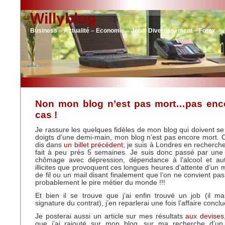
Willyblog
Business – Actualité – Economie – Job – Divertissement – Forex
Non mon blog n’est pas mort…pas enco
cas !
Je rassure les quelques fidèles de mon blog qui doivent se
doigts d’une demi-main, mon blog n’est pas encore mort. 
dis dans
un billet précédent
, je suis à Londres en recherche
fait à peu près 5 semaines. Je suis donc passé par une 
chômage avec dépression, dépendance à l’alcool et au
illicites que provoquent ces longues heures d’attente d’un
de fil ou un mail disant finalement que l’on ne convient pa
probablement le pire métier du monde !!!
Et bien il se trouve que j’ai enfin trouvé un job (il m
signature du contrat), j’en reparlerai une fois l’affaire conclu
Je posterai aussi un article sur mes résultats
aux devises
que j’ai rajouté sur mon blog, sur ma recherche d’u