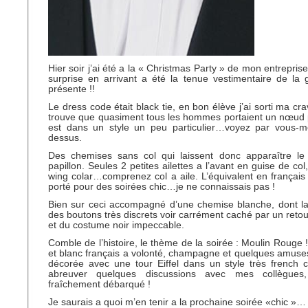
Hier soir j’ai été a la « Christmas Party » de mon entrepri
surprise en arrivant a été la tenue vestimentaire de la
présente !!
Le dress code était black tie, en bon élève j’ai sorti ma crav
trouve que quasiment tous les hommes portaient un nœud p
est dans un style un peu particulier…voyez par vous-m
dessus.
Des chemises sans col qui laissent donc apparaître l
papillon. Seules 2 petites ailettes a l’avant en guise de co
wing colar…comprenez col a aile. L’équivalent en français 
porté pour des soirées chic…je ne connaissais pas !
Bien sur ceci accompagné d’une chemise blanche, dont la
des boutons très discrets voir carrément caché par un retou
et du costume noir impeccable.
Comble de l’histoire, le thème de la soirée : Moulin Rouge !
et blanc français a volonté, champagne et quelques amus
décorée avec une tour Eiffel dans un style très french 
abreuver quelques discussions avec mes collègues,
fraîchement débarqué !
Je saurais a quoi m’en tenir a la prochaine soirée «chic »…