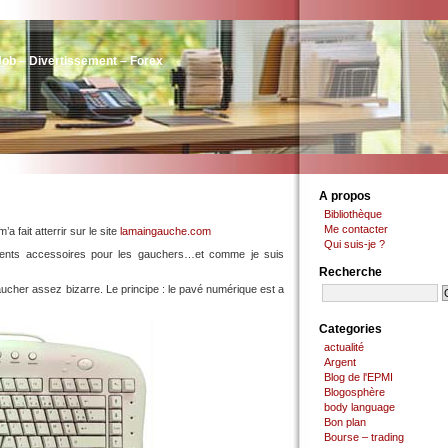
Job – Divertissement – Forex
A propos
Bibliothèque
Me contacter
m’a fait atterrir sur le site
lamaingauche.com
Qui suis-je ?
érents accessoires pour les gauchers…et comme je suis
Recherche
 gaucher assez bizarre. Le principe : le pavé numérique est a
Categories
actualité
Argent
Blog de l'EPMI
Blogosphère
body language
Bon plan
Bourse – trading