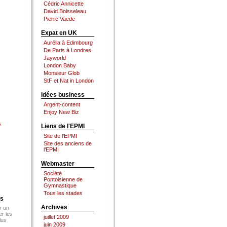
Cédric Annicette
David Boisseleau
Pierre Vaede
Expat en UK
Aurélia à Edimbourg
De Paris à Londres
Jayworld
London Baby
Monsieur Glob
StF et Nat in London
Idées business
Argent-content
Enjoy New Biz
s
Liens de l'EPMI
Site de l’EPMI
Site des anciens de
l’EPMI
Webmaster
Société
Pontoisienne de
Gymnastique
Tous les stades
es
Archives
r un
er les
juillet 2009
lus
juin 2009