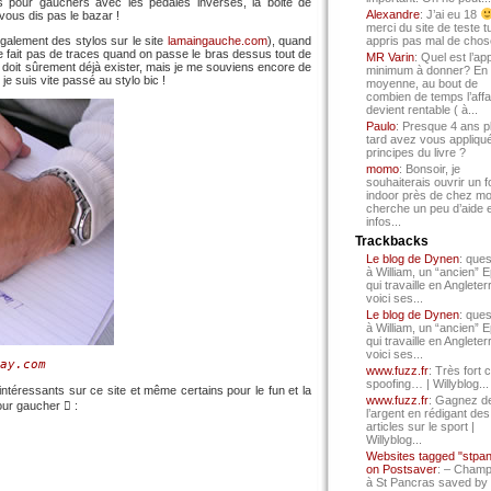
s pour gauchers avec les pédales inversés, la boite de
Alexandre
: J’ai eu 18
 vous dis pas le bazar !
merci du site de teste t
également des stylos sur le site
lamaingauche.com
), quand
appris pas mal de chos
e fait pas de traces quand on passe le bras dessus tout de
MR Varin
: Quel est l’ap
doit sûrement déjà exister, mais je me souviens encore de
minimum à donner? En
 je suis vite passé au stylo bic !
moyenne, au bout de
combien de temps l’affa
devient rentable ( à...
Paulo
: Presque 4 ans p
tard avez vous appliqué
principes du livre ?
momo
: Bonsoir, je
souhaiterais ouvrir un f
indoor près de chez mo
cherche un peu d’aide 
infos...
Trackbacks
Le blog de Dynen
: ques
à William, un “ancien” 
qui travaille en Angleter
voici ses...
Le blog de Dynen
: ques
à William, un “ancien” 
qui travaille en Angleter
voici ses...
ay.com
www.fuzz.fr
: Très fort 
spoofing… | Willyblog...
s intéressants sur ce site et même certains pour le fun et la
www.fuzz.fr
: Gagnez d
our gaucher  :
l’argent en rédigant des
articles sur le sport |
Willyblog...
Websites tagged "stpa
on Postsaver
: – Cham
à St Pancras saved by