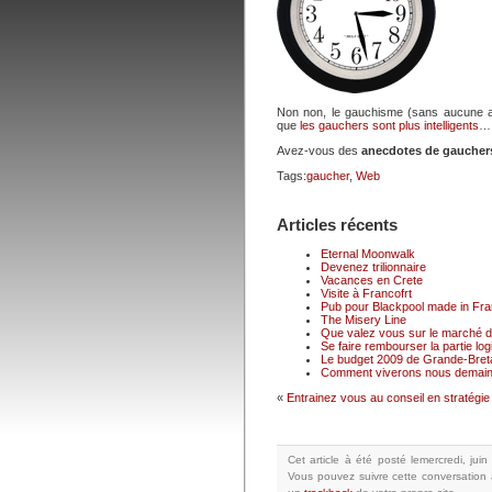
Non non, le gauchisme (sans aucune all
que
les gauchers sont plus intelligents
…
Avez-vous des
anecdotes de gaucher
Tags:
gaucher
,
Web
Articles récents
Eternal Moonwalk
Devenez trilionnaire
Vacances en Crete
Visite à Francofrt
Pub pour Blackpool made in Fr
The Misery Line
Que valez vous sur le marché du
Se faire rembourser la partie logi
Le budget 2009 de Grande-Breta
Comment viverons nous demain
«
Entrainez vous au conseil en stratég
Cet article à été posté
lemercredi, jui
Vous pouvez suivre cette conversation 