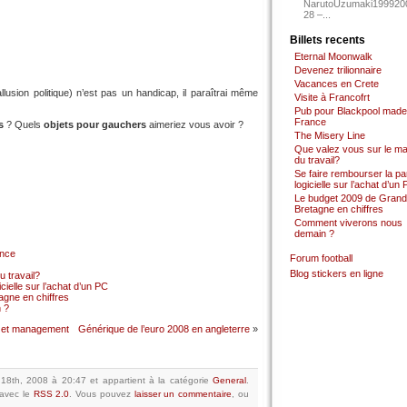
NarutoUzumaki199920
28 –...
Billets recents
Eternal Moonwalk
Devenez trilionnaire
Vacances en Crete
usion politique) n’est pas un handicap, il paraîtrai même
Visite à Francofrt
Pub pour Blackpool made
France
s
? Quels
objets pour gauchers
aimeriez vous avoir ?
The Misery Line
Que valez vous sur le m
du travail?
Se faire rembourser la par
logicielle sur l’achat d’un
Le budget 2009 de Grand
Bretagne en chiffres
Comment viverons nous
demain ?
ance
Forum football
Blog stickers en ligne
 travail?
cielle sur l’achat d’un PC
gne en chiffres
 ?
ie et management
Générique de l’euro 2008 en angleterre
»
n 18th, 2008 à 20:47
et appartient à la catégorie
General
.
avec le
RSS 2.0
.
Vous pouvez
laisser un commentaire
, ou