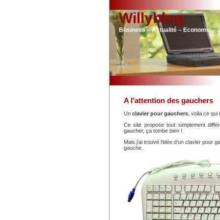
Willyblog
Business – Actualité – Economie – 
A l’attention des gauchers
Un
clavier pour gauchers
, voila ce qui 
Ce site propose tout simplement diff
gaucher, ça tombe bien !
Mais j’ai trouvé l’idée d’un clavier pour
gauche.