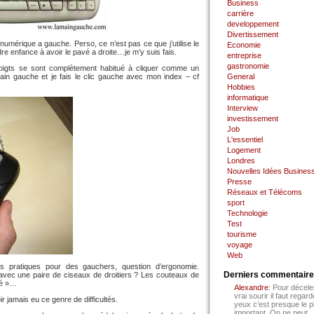
Business
carrière
developpement
Divertissement
umérique a gauche. Perso, ce n’est pas ce que j’utilise le
Economie
dre enfance à avoir le pavé a droite…je m’y suis fais.
entreprise
gastronomie
oigts se sont complètement habitué à cliquer comme un
 main gauche et je fais le clic gauche avec mon index – cf
General
Hobbies
informatique
Interview
investissement
Job
L'essentiel
Logement
Londres
Nouvelles Idées Busines
Presse
Réseaux et Télécoms
sport
Technologie
Test
tourisme
voyage
Web
rès pratiques pour des gauchers, question d’ergonomie.
Derniers commentair
 avec une paire de ciseaux de droitiers ? Les couteaux de
té »…
Alexandre
: Pour décele
vrai sourir il faut regard
ir jamais eu ce genre de difficultés.
yeux c’est presque le p
important. On ne peut...