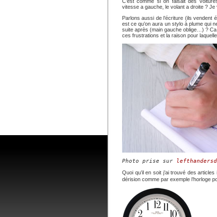
C’est comme si on faisait des voiture
vitesse a gauche, le volant a droite ? Je
Parlons aussi de l’écriture (ils vendent 
est ce qu’on aura un stylo à plume qui n
suite après (main gauche oblige…) ? Ca 
ces frustrations et la raison pour laquelle
Photo prise sur 
lefthandersd
Quoi qu’il en soit j’ai trouvé des article
dérision comme par exemple l’horloge p