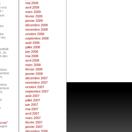
mai 2009
u m’a
avril 2009
e !
mars 2009
port
février 2009
janvier 2009
décembre 2008
ire
novembre 2008
lus
octobre 2008
 les
septembre 2008
août 2008
juillet 2008
ootball
juin 2008
i. Je
et des
mai 2008
avril 2008
mars 2008
février 2008
tions
Epmiste
janvier 2008
re,
décembre 2007
novembre 2007
tions
octobre 2007
Epmiste
septembre 2007
re,
août 2007
ce
juillet 2007
juin 2007
e
mai 2007
avril 2007
mars 2007
février 2007
ncras"
pagne
janvier 2007
décembre 2006