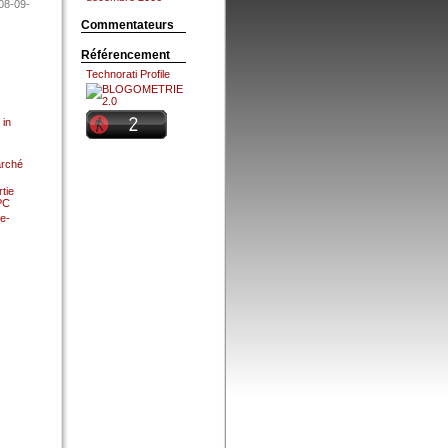
08-09-
Commentateurs
Référencement
Technorati Profile
 in
arché
tie
 PC
e-