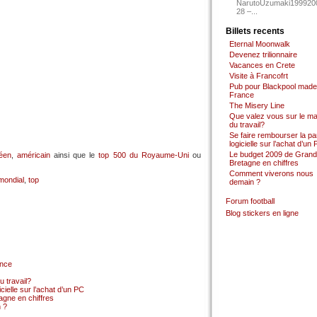
NarutoUzumaki199920
28 –...
Billets recents
Eternal Moonwalk
Devenez trilionnaire
Vacances en Crete
Visite à Francofrt
Pub pour Blackpool made
France
The Misery Line
Que valez vous sur le m
du travail?
Se faire rembourser la par
logicielle sur l’achat d’un
Le budget 2009 de Grand
éen
,
américain
ainsi que le
top 500 du Royaume-Uni
ou
Bretagne en chiffres
Comment viverons nous
mondial
,
top
demain ?
Forum football
Blog stickers en ligne
ance
 travail?
cielle sur l’achat d’un PC
gne en chiffres
 ?