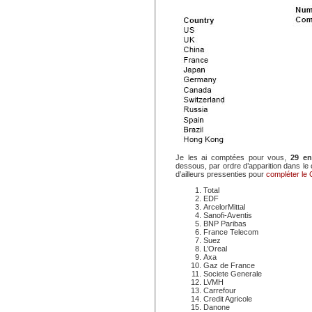
Je les ai comptées pour vous,
29 ent
dessous, par ordre d’apparition dans le
d’ailleurs pressenties pour
compléter le 
Total
EDF
ArcelorMittal
Sanofi-Aventis
BNP Paribas
France Telecom
Suez
L’Oreal
Axa
Gaz de France
Societe Generale
LVMH
Carrefour
Credit Agricole
Danone