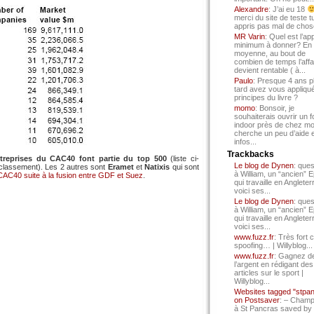
Alexandre
: J’ai eu 18
merci du site de teste t
appris pas mal de chos
MR Varin
: Quel est l’ap
minimum à donner? En
moyenne, au bout de
combien de temps l’affa
devient rentable ( à...
Paulo
: Presque 4 ans p
tard avez vous appliqué
principes du livre ?
momo
: Bonsoir, je
souhaiterais ouvrir un f
indoor près de chez mo
cherche un peu d’aide 
infos...
Trackbacks
reprises du CAC40 font partie du top 500
(liste ci-
Le blog de Dynen
: ques
 classement). Les 2 autres sont
Eramet
et
Natixis
qui sont
à William, un “ancien” 
CAC40 suite à la fusion entre GDF et Suez
.
qui travaille en Angleter
voici ses...
Le blog de Dynen
: ques
à William, un “ancien” 
qui travaille en Angleter
voici ses...
www.fuzz.fr
: Très fort 
spoofing… | Willyblog...
www.fuzz.fr
: Gagnez d
l’argent en rédigant des
articles sur le sport |
Willyblog...
Websites tagged "stpa
on Postsaver
: – Cham
à St Pancras saved by