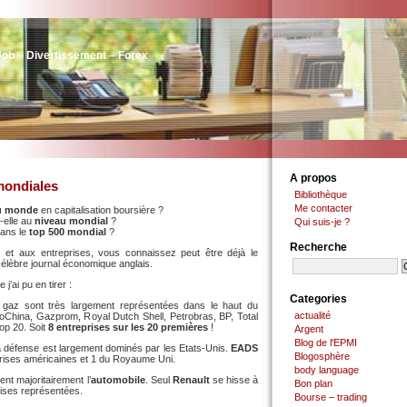
Job – Divertissement – Forex
A propos
mondiales
Bibliothèque
Me contacter
au monde
en capitalisation boursière ?
t-elle au
niveau mondial
?
Qui suis-je ?
dans le
top 500 mondial
?
Recherche
et aux entreprises, vous connaissez peut être déjà le
célèbre journal économique anglais.
 j’ai pu en tirer :
Categories
 gaz sont très largement représentées dans le haut du
actualité
oChina, Gazprom, Royal Dutch Shell, Petrobras, BP, Total
op 20. Soit
8 entreprises sur les 20 premières
!
Argent
Blog de l'EPMI
 la défense est largement dominés par les Etats-Unis.
EADS
Blogosphère
prises américaines et 1 du Royaume Uni.
body language
nt majoritairement l’
automobile
. Seul
Renault
se hisse à
Bon plan
rises représentées.
Bourse – trading