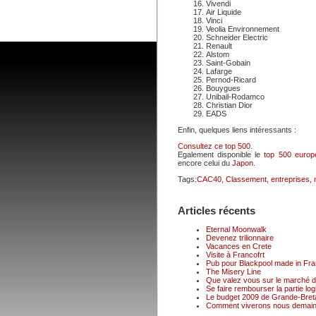
Vivendi
Air Liquide
Vinci
Veolia Environnement
Schneider Electric
Renault
Alstom
Saint-Gobain
Lafarge
Pernod-Ricard
Bouygues
Unibail-Rodamco
Christian Dior
EADS
Enfin, quelques liens intéressants :
Consultez ce top 500.
Egalement disponible le
top 500 europ
encore celui du
Japon
.
Tags:
CAC40
,
Classement
,
entreprises
,
Articles récents
Eternal Moonwalk
Devenez trilionnaire
Vacances en Crete
Visite à Francofrt
Pub pour Blackpool made in Fr
The Misery Line
Que valez vous sur le marché du
Se faire rembourser la partie logi
Le budget 2009 de Grande-Breta
Comment viverons nous demain