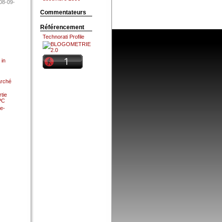
08-09-
Commentateurs
Référencement
Technorati Profile
 in
arché
tie
 PC
e-