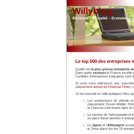
Willyblog
Business – Actualité – Economie – 
Le top 500 des entreprises 
Quelle est
la plus grosse entreprise 
Dans quels
secteurs
le France excelle-
Combien d’entreprises françaises sont 
Si vous vous intéressez aux marchés 
classement annuel du Financial Times
, 
Je l’ai consulté et voilà quelques infos que
Les producteurs de pétrole et
classement: Exxon Mobile, Petr
et Chevron sont toutes dans le t
Le secteur de l’aérospatiale et
se place 8ème derrière 6 entre
Le
Japon
et l’
Allemagne
occupe
la 7ème place sur les 10 entrep