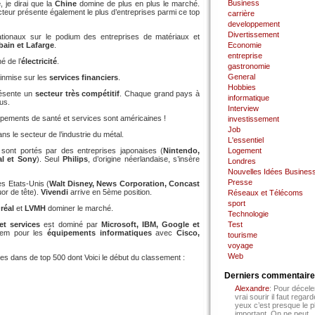
Business
e
, je dirai que la
Chine
domine de plus en plus le marché.
cteur présente également le plus d’entreprises parmi ce top
carrière
developpement
Divertissement
tionaux sur le podium des entreprises de matériaux et
bain et Lafarge
.
Economie
entreprise
 de l’
électricité
.
gastronomie
General
inmise sur les
services financiers
.
Hobbies
ésente un
secteur très compétitif
. Chaque grand pays à
informatique
us.
Interview
pements de santé et services sont américaines !
investissement
Job
ns le secteur de l’industrie du métal.
L'essentiel
 sont portés par des entreprises japonaises (
Nintendo,
Logement
al et Sony
). Seul
Philips
, d’origine néerlandaise, s’insère
Londres
Nouvelles Idées Busines
Presse
es Etats-Unis (
Walt Disney, News Corporation, Concast
or de tête).
Vivendi
arrive en 5ème position.
Réseaux et Télécoms
sport
réal
et
LVMH
dominer le marché.
Technologie
 et services
est dominé par
Microsoft, IBM, Google et
Test
Idem pour les
équipements informatiques
avec
Cisco,
tourisme
voyage
Web
es dans de top 500 dont Voici le début du classement :
Derniers commentair
Alexandre
: Pour décele
vrai sourir il faut regard
yeux c’est presque le p
important. On ne peut...