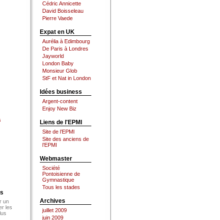
Cédric Annicette
David Boisseleau
Pierre Vaede
Expat en UK
Aurélia à Edimbourg
De Paris à Londres
Jayworld
London Baby
Monsieur Glob
StF et Nat in London
Idées business
Argent-content
Enjoy New Biz
s
Liens de l'EPMI
Site de l’EPMI
Site des anciens de
l’EPMI
Webmaster
Société
Pontoisienne de
Gymnastique
Tous les stades
es
Archives
r un
er les
juillet 2009
lus
juin 2009