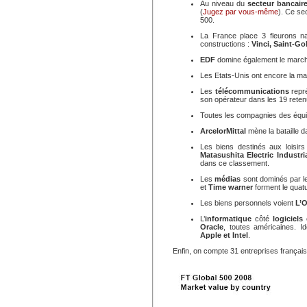
Au niveau du
secteur bancair
(
Jugez par vous-même
). Ce se
500.
La France place 3 fleurons na
constructions :
Vinci, Saint-Go
EDF
domine également le marché
Les Etats-Unis ont encore la ma
Les
télécommunications
repr
son opérateur dans les 19 reten
Toutes les compagnies des équi
ArcelorMittal
mène la bataille da
Les biens destinés aux loisirs
Matasushita Electric Industri
dans ce classement.
Les
médias
sont dominés par l
et
Time warner
forment le quatu
Les biens personnels voient
L’O
L’
informatique
côté
logiciels
Oracle
, toutes américaines. 
Apple et Intel
.
Enfin, on compte 31 entreprises français