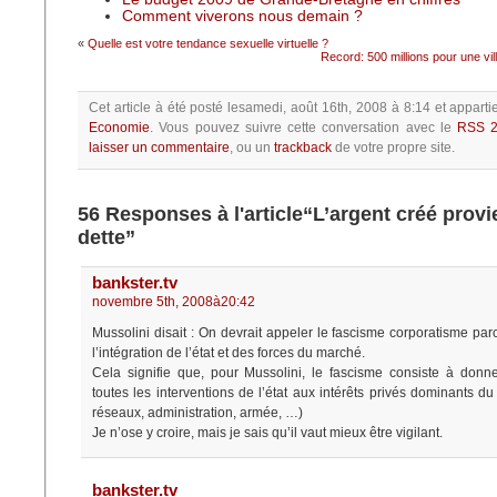
Comment viverons nous demain ?
«
Quelle est votre tendance sexuelle virtuelle ?
Record: 500 millions pour une vill
Cet article à été posté
lesamedi, août 16th, 2008 à 8:14
et apparti
Economie
.
Vous pouvez suivre cette conversation avec le
RSS 2
laisser un commentaire
, ou un
trackback
de votre propre site.
56 Responses à l'article“L’argent créé provi
dette”
bankster.tv
novembre 5th, 2008à20:42
Mussolini disait : On devrait appeler le fascisme corporatisme parc
l’intégration de l’état et des forces du marché.
Cela signifie que, pour Mussolini, le fascisme consiste à donn
toutes les interventions de l’état aux intérêts privés dominants d
réseaux, administration, armée, …)
Je n’ose y croire, mais je sais qu’il vaut mieux être vigilant.
bankster.tv