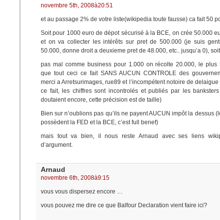
novembre 5th, 2008à20:51
et au passage 2% de votre liste(wikipedia toute fausse) ca fait 50 p
Soit pour 1000 euro de dépot sécurisé à la BCE, on crée 50.000 euro
et on va collecter les intérêts sur pret de 500.000 (je suis gen
50.000, donne droit a deuxieme pret de 48.000, etc.. jusqu’a 0), so
pas mal comme business pour 1.000 on récolte 20.000, le plus f
que tout ceci ce fait SANS AUCUN CONTROLE des gouvernemen
merci a Arretsurimages, rue89 et l’incompétent notoire de delaigue 
ce fait, les chiffres sont incontrolés et publiés par les bankster
doutaient encore, cette précision est de taille)
Bien sur n’oublions pas qu’ils ne payent AUCUN impôt la dessus (l
possèdent la FED et la BCE, c’est full benef)
mais tout va bien, il nous reste Arnaud avec ses liens wik
d’argument.
Arnaud
novembre 6th, 2008à9:15
vous vous dispersez encore …
vous pouvez me dire ce que Balfour Declaration vient faire ici?
…