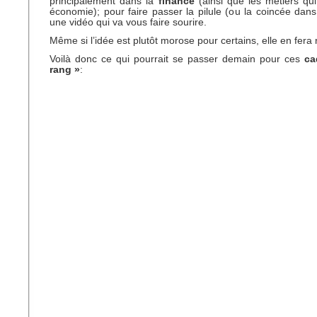
principalement dans la
finance
(ainsi que les métiers qui
économie); pour faire passer la pilule (ou la coincée dans 
une vidéo qui va vous faire sourire.
Même si l’idée est plutôt morose pour certains, elle en fera ri
Voilà donc ce qui pourrait se passer demain pour ces
ca
rang »
: