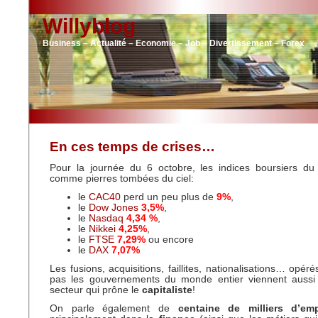
Willyblog
Business – Actualité – Economie – Job – Divertissement – Forex
En ces temps de crises…
Pour la journée du 6 octobre, les indices boursiers d
comme pierres tombées du ciel:
le
CAC40
perd un peu plus de
9%
,
le
Dow Jones
3,5%
,
le
Nasdaq
4,34 %
,
le
Nikkei
4,25%
,
le
FTSE
7,29%
ou encore
le
DAX
7,07%
Les fusions, acquisitions, faillites, nationalisations… opér
pas les gouvernements du monde entier viennent auss
secteur qui prône le
capitaliste
!
On parle également de
centaine de milliers d’em