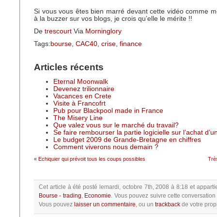
Si vous vous êtes bien marré devant cette vidéo comme mo
à la buzzer sur vos blogs, je crois qu’elle le mérite !!
De
trescourt
Via
Morninglory
Tags:
bourse
,
CAC40
,
crise
,
finance
Articles récents
Eternal Moonwalk
Devenez trilionnaire
Vacances en Crete
Visite à Francofrt
Pub pour Blackpool made in France
The Misery Line
Que valez vous sur le marché du travail?
Se faire rembourser la partie logicielle sur l’achat d’
Le budget 2009 de Grande-Bretagne en chiffres
Comment viverons nous demain ?
«
Echiquier qui prévoit tous les coups possibles
Trè
Cet article à été posté
lemardi, octobre 7th, 2008 à 8:18
et apparti
Bourse - trading
,
Economie
.
Vous pouvez suivre cette conversation
Vous pouvez
laisser un commentaire
, ou un
trackback
de votre propr