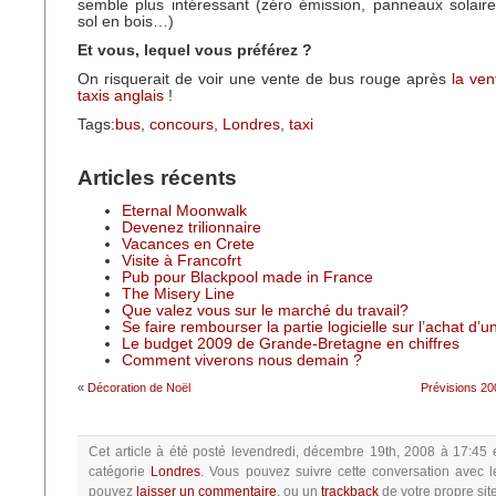
semble plus intéressant (zéro émission, panneaux solaires
sol en bois…)
Et vous, lequel vous préférez ?
On risquerait de voir une vente de bus rouge après
la ve
taxis anglais
!
Tags:
bus
,
concours
,
Londres
,
taxi
Articles récents
Eternal Moonwalk
Devenez trilionnaire
Vacances en Crete
Visite à Francofrt
Pub pour Blackpool made in France
The Misery Line
Que valez vous sur le marché du travail?
Se faire rembourser la partie logicielle sur l’achat d’
Le budget 2009 de Grande-Bretagne en chiffres
Comment viverons nous demain ?
«
Décoration de Noël
Prévisions 2
Cet article à été posté
levendredi, décembre 19th, 2008 à 17:45
catégorie
Londres
.
Vous pouvez suivre cette conversation avec l
pouvez
laisser un commentaire
, ou un
trackback
de votre propre site