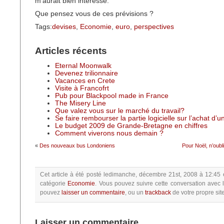
m’aurait bien intéressé.
Que pensez vous de ces prévisions ?
Tags:
devises
,
Economie
,
euro
,
perspectives
Articles récents
Eternal Moonwalk
Devenez trilionnaire
Vacances en Crete
Visite à Francofrt
Pub pour Blackpool made in France
The Misery Line
Que valez vous sur le marché du travail?
Se faire rembourser la partie logicielle sur l’achat d’
Le budget 2009 de Grande-Bretagne en chiffres
Comment viverons nous demain ?
«
Des nouveaux bus Londoniens
Pour Noël, n’oubl
Cet article à été posté
ledimanche, décembre 21st, 2008 à 12:45
catégorie
Economie
.
Vous pouvez suivre cette conversation avec 
pouvez
laisser un commentaire
, ou un
trackback
de votre propre site
Laisser un commentaire