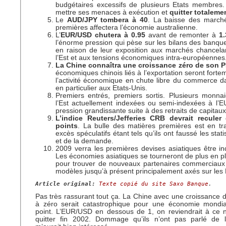
budgétaires excessifs de plusieurs Etats membres. 
mettre ses menaces à exécution et
quitter totaleme
Le
AUD/JPY tombera à 40
. La baisse des march
premières affectera l’économie australienne.
L’
EUR/USD chutera à 0.95
avant de remonter à
1
l’énorme pression qui pèse sur les bilans des banq
en raison de leur exposition aux marchés chancela
l’Est et aux tensions économiques intra-européennes
La Chine connaîtra une croissance zéro de son P
économiques chinois liés à l’exportation seront forte
l’activité économique en chute libre du commerce 
en particulier aux Etats-Unis.
Premiers entrés, premiers sortis. Plusieurs monna
l’Est actuellement indexées ou semi-indexées à l’
pression grandissante suite à des retraits de capitau
L’indice Reuters/Jefferies CRB devrait recule
points
. La bulle des matières premières est en trai
excès spéculatifs étant tels qu’ils ont faussé les stati
et de la demande.
2009 verra les premières devises asiatiques être 
Les économies asiatiques se tourneront de plus en pl
pour trouver de nouveaux partenaires commerciaux 
modèles jusqu’à présent principalement axés sur les 
Article original: 
Texte copié du site Saxo Banque
.
Pas très rassurant tout ça. La Chine avec une croissance 
à zéro serait catastrophique pour une économie mondi
point. L’EUR/USD en dessous de 1, on reviendrait à ce n
quitter fin 2002. Dommage qu’ils n’ont pas parlé de 