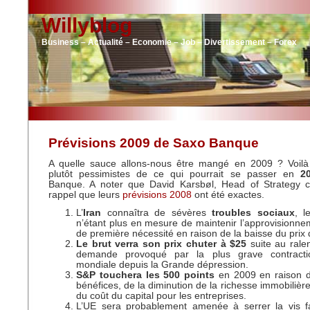
Willyblog
Business – Actualité – Economie – Job – Divertissement – Forex
Prévisions 2009 de Saxo Banque
A quelle sauce allons-nous être mangé en 2009 ? Voil
plutôt pessimistes de ce qui pourrait se passer en
2
Banque. A noter que David Karsbøl, Head of Strategy
rappel que leurs
prévisions 2008
ont été exactes.
L’
Iran
connaîtra de sévères
troubles sociaux
, l
n’étant plus en mesure de maintenir l’approvisionne
de première nécessité en raison de la baisse du prix d
Le
brut verra son prix chuter à $25
suite au rale
demande provoqué par la plus grave contract
mondiale depuis la Grande dépression.
S&P touchera les 500 points
en 2009 en raison d
bénéfices, de la diminution de la richesse immobilièr
du coût du capital pour les entreprises.
L’UE sera probablement amenée à serrer la vis fa