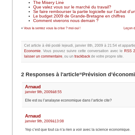
The Misery Line
Que valez vous sur le marché du travail?
Se faire rembourser la partie logicielle sur l’achat d’
Le budget 2009 de Grande-Bretagne en chiffres
Comment viverons nous demain ?
«
Vous la sentez vous la crise ? moi oui !
Leçon d
Cet article à été posté
lejeudi, janvier 8th, 2009 à 21:54
et apparti
Economie
.
Vous pouvez suivre cette conversation avec le
RSS 2
laisser un commentaire
, ou un
trackback
de votre propre site.
2 Responses à l'article“Prévision d’économ
Arnaud
janvier 9th, 2009à8:55
Elle est ou l’analayse economique dans l’article cite?
Arnaud
janvier 9th, 2009à13:08
Yep c’est que tout ca n’a rien a voir avec la science economique.