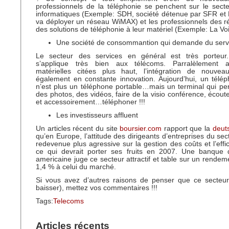
professionnels de la téléphonie se penchent sur le sect
informatiques (Exemple: SDH, société détenue par SFR et 
va déployer un réseau WiMAX) et les professionnels des r
des solutions de téléphonie à leur matériel (Exemple: La Voi
Une société de consommantion qui demande du serv
Le secteur des services en général est très porteur
s’applique très bien aux télécoms. Parralèlement a
matérielles citées plus haut, l’intégration de nouvea
également en constante innovation. Aujourd’hui, un télé
n’est plus un téléphone portable…mais un terminal qui p
des photos, des vidéos, faire de la visio conférence, écout
et accessoirement…téléphoner !!!
Les investisseurs affluent
Un articles récent du site
boursier.com
rapport que la
deut
qu’en Europe, l’attitude des dirigeants d’entreprises du se
redevenue plus agressive sur la gestion des coûts et l’effic
ce qui devrait porter ses fruits en 2007. Une banque d
americaine juge ce secteur attractif et table sur un rendem
1,4 % à celui du marché.
Si vous avez d’autres raisons de penser que ce secteu
baisser), mettez vos commentaires !!!
Tags:
Telecoms
Articles récents