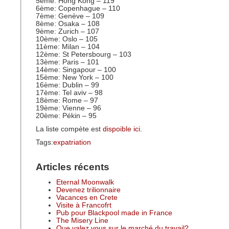
5ème: Hong Kong – 119
6ème: Copenhague – 110
7ème: Genève – 109
8ème: Osaka – 108
9ème: Zurich – 107
10ème: Oslo – 105
11ème: Milan – 104
12ème: St Petersbourg – 103
13ème: Paris – 101
14ème: Singapour – 100
15ème: New York – 100
16ème: Dublin – 99
17ème: Tel aviv – 98
18ème: Rome – 97
19ème: Vienne – 96
20ème: Pékin – 95
La liste compète est
dispoible ici
.
Tags:
expatriation
Articles récents
Eternal Moonwalk
Devenez trilionnaire
Vacances en Crete
Visite à Francofrt
Pub pour Blackpool made in France
The Misery Line
Que valez vous sur le marché du travail?