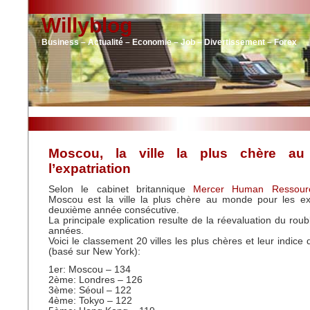
Willyblog
Business – Actualité – Economie – Job – Divertissement – Forex
Moscou, la ville la plus chère a
l’expatriation
Selon le cabinet britannique
Mercer Human Ressourc
Moscou est la ville la plus chère au monde pour les exp
deuxième année consécutive.
La principale explication resulte de la réevaluation du rou
années.
Voici le classement 20 villes les plus chères et leur indice 
(basé sur New York):
1er: Moscou – 134
2ème: Londres – 126
3ème: Séoul – 122
4ème: Tokyo – 122