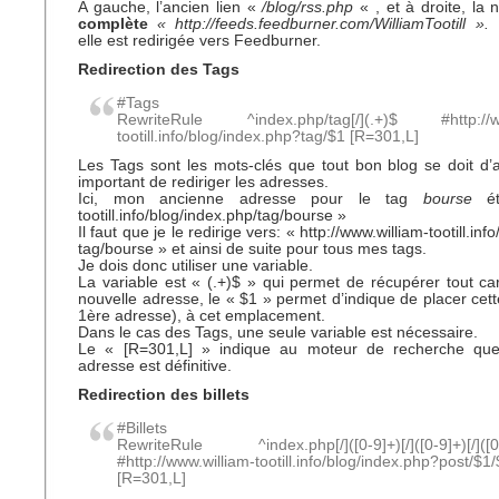
A gauche, l’ancien lien «
/blog/rss.php
« , et à droite, la 
complète
« http://feeds.feedburner.com/WilliamTootill ».
D
elle est redirigée vers Feedburner.
Redirection des Tags
#Tags
RewriteRule ^index.php/tag[/](.+)$ #http://ww
tootill.info/blog/index.php?tag/$1 [R=301,L]
Les Tags sont les mots-clés que tout bon blog se doit d’av
important de rediriger les adresses.
Ici, mon ancienne adresse pour le tag
bourse
éta
tootill.info/blog/index.php/tag/bourse »
Il faut que je le redirige vers: « http://www.william-tootill.in
tag/bourse » et ainsi de suite pour tous mes tags.
Je dois donc utiliser une variable.
La variable est « (.+)$ » qui permet de récupérer tout ca
nouvelle adresse, le « $1 » permet d’indique de placer cett
1ère adresse), à cet emplacement.
Dans le cas des Tags, une seule variable est nécessaire.
Le « [R=301,L] » indique au moteur de recherche que
adresse est définitive.
Redirection des billets
#Billets
RewriteRule ^index.php[/]([0-9]+)[/]([0-9]+)[/]([0-9
#http://www.william-tootill.info/blog/index.php?post/$1
[R=301,L]