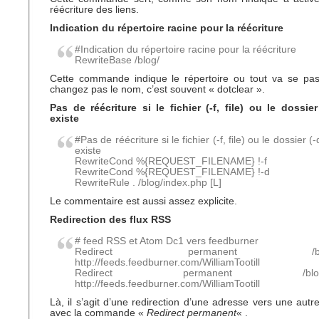
réécriture des liens.
Indication du répertoire racine pour la réécriture
#Indication du répertoire racine pour la réécriture
RewriteBase /blog/
Cette commande indique le répertoire ou tout va se pas
changez pas le nom, c’est souvent « dotclear ».
Pas de réécriture si le fichier (-f, file) ou le dossier
existe
#Pas de réécriture si le fichier (-f, file) ou le dossier (-
existe
RewriteCond %{REQUEST_FILENAME} !-f
RewriteCond %{REQUEST_FILENAME} !-d
RewriteRule . /blog/index.php [L]
Le commentaire est aussi assez explicite.
Redirection des flux RSS
# feed RSS et Atom Dc1 vers feedburner
Redirect permanent /blog/r
http://feeds.feedburner.com/WilliamTootill
Redirect permanent /blog/at
http://feeds.feedburner.com/WilliamTootill
Là, il s’agit d’une redirection d’une adresse vers une autr
avec la commande «
Redirect permanent
« .