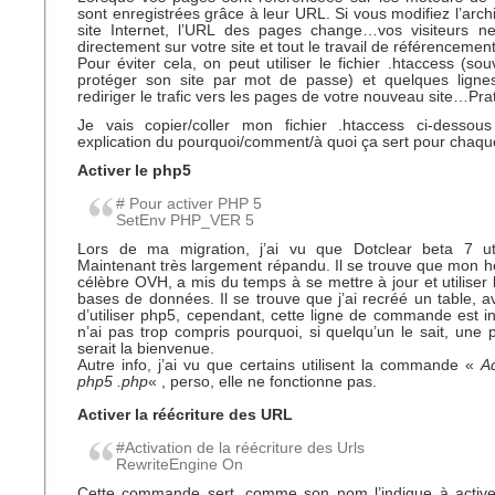
sont enregistrées grâce à leur URL. Si vous modifiez l’arch
site Internet, l’URL des pages change…vos visiteurs ne
directement sur votre site et tout le travail de référencement
Pour éviter cela, on peut utiliser le fichier .htaccess (sou
protéger son site par mot de passe) et quelques lign
rediriger le trafic vers les pages de votre nouveau site…Prat
Je vais copier/coller mon fichier .htaccess ci-dessou
explication du pourquoi/comment/à quoi ça sert pour chaque
Activer le php5
# Pour activer PHP 5
SetEnv PHP_VER 5
Lors de ma migration, j’ai vu que Dotclear beta 7 u
Maintenant très largement répandu. Il se trouve que mon hé
célèbre OVH, a mis du temps à se mettre à jour et utiliser 
bases de données. Il se trouve que j’ai recréé un table, av
d’utiliser php5, cependant, cette ligne de commande est 
n’ai pas trop compris pourquoi, si quelqu’un le sait, une p
serait la bienvenue.
Autre info, j’ai vu que certains utilisent la commande «
A
php5 .php
« , perso, elle ne fonctionne pas.
Activer la réécriture des URL
#Activation de la réécriture des Urls
RewriteEngine On
Cette commande sert, comme son nom l’indique à activer