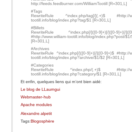
http://feeds.feedburner.com/WilliamTootill [R=301,L]
#Tags
RewriteRule ^index.php/tag[/](.+)$ #http://ww
tootill.info/blog/index.php?tag/$1 [R=301,L]
#Billets
RewriteRule ^index.php[/]([0-9]+)[/]([0-9]+)[/]([0-9
#http://www.william-tootill.info/blog/index.php?post/$1
[R=301,L]
#Archives
RewriteRule ^index.php[/]([0-9]+)[/]([0-9]+)$ #http://
tootill.info/blog/index.php?archive/$1/$2 [R=301,L]
#Categories
RewriteRule ^index.php/(.+)$ #http://www
tootill.info/blog/index.php?category/$1 [R=301,L]
Et enfin, quelques liens qui m’ont bien aidé:
Le blog de LLaumgui
Webmaster-hub
Apache modules
Alexandre.alpetit
Tags:
Blogosphère