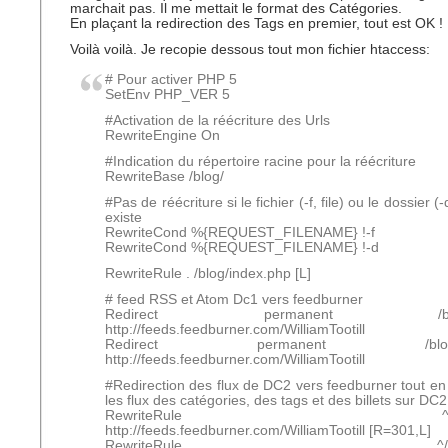
marchait pas. Il me mettait le format des Catégories.
En plaçant la redirection des Tags en premier, tout est OK !
Voilà voilà. Je recopie dessous tout mon fichier htaccess:
# Pour activer PHP 5
SetEnv PHP_VER 5
#Activation de la réécriture des Urls
RewriteEngine On
#Indication du répertoire racine pour la réécriture
RewriteBase /blog/
#Pas de réécriture si le fichier (-f, file) ou le dossier (-
existe
RewriteCond %{REQUEST_FILENAME} !-f
RewriteCond %{REQUEST_FILENAME} !-d
RewriteRule . /blog/index.php [L]
# feed RSS et Atom Dc1 vers feedburner
Redirect permanent /blog/r
http://feeds.feedburner.com/WilliamTootill
Redirect permanent /blog/at
http://feeds.feedburner.com/WilliamTootill
#Redirection des flux de DC2 vers feedburner tout en
les flux des catégories, des tags et des billets sur DC2
RewriteRule ^/feed/
http://feeds.feedburner.com/WilliamTootill [R=301,L]
RewriteRule ^/feed/