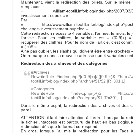
Maintenant, vient la redirection des billets. Sur le même p
remplacer:
« william-tootill.info/blog/index.php/2007/03/02
investissement-supelec »
Par
« http://www.william-tootill.info/blog/index.php?post
challenge-investissement-supelec »
Cette redirection nécessite 4 variables: l’année, le mois, le 
l’article. Pour les chiffres, la variable est « ([0-9]+)
récupérer des chiffres. Pour le nom de l’article, c’est com
« (.+)$ ».
A ne pas oublier, les slashs qui doivent être entre crochets « 
On remarque dans la nouvelle adresse que 4 variables sont
Redirection des archives et des catégories
#Archives
RewriteRule ^index.php[/]([0-9]+)[/]([0-9]+)$ #http://
tootill.info/blog/index.php?archive/$1/$2 [R=301,L]
#Categories
RewriteRule ^index.php/(.+)$ #http://www
tootill.info/blog/index.php?category/$1 [R=301,L]
Dans le même esprit, la redirection des archives et des ca
pareil.
ATTENTION: il faut faire attention à l’ordre. Lorsque la redir
le fichier .htaccess est parcouru de haut en bas (logique
redirection dès que le format correspond.
En gros, lorsque j’ai mis la redirection pour les Tags à