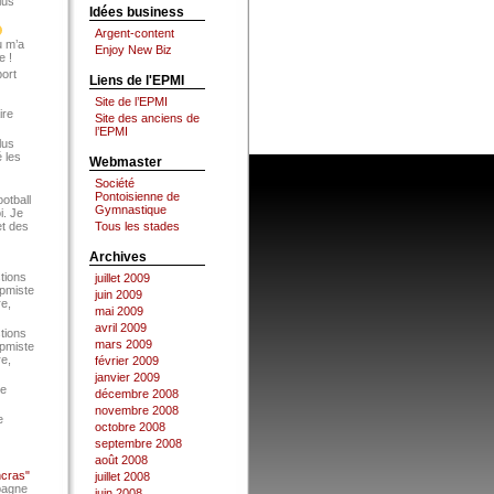
lus
Idées business
Argent-content
u m’a
Enjoy New Biz
e !
port
Liens de l'EPMI
Site de l’EPMI
ire
Site des anciens de
l’EPMI
lus
 les
Webmaster
Société
Pontoisienne de
ootball
Gymnastique
i. Je
et des
Tous les stades
Archives
tions
juillet 2009
Epmiste
juin 2009
re,
mai 2009
avril 2009
tions
mars 2009
Epmiste
re,
février 2009
janvier 2009
ce
décembre 2008
novembre 2008
e
octobre 2008
septembre 2008
août 2008
ncras"
juillet 2008
pagne
juin 2008