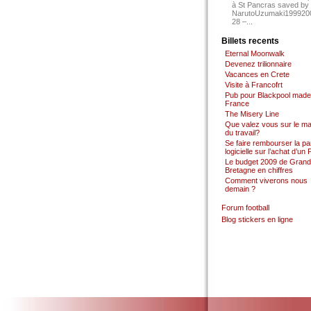
à St Pancras saved by
NarutoUzumaki199920
28 –...
Billets recents
Eternal Moonwalk
Devenez trilionnaire
Vacances en Crete
Visite à Francofrt
Pub pour Blackpool made
France
The Misery Line
Que valez vous sur le m
du travail?
Se faire rembourser la par
logicielle sur l’achat d’un
Le budget 2009 de Grand
Bretagne en chiffres
Comment viverons nous
demain ?
Forum football
Blog stickers en ligne