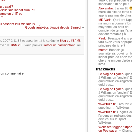
yeux c’est presque le p
important. On ne peut...
 travail?
Alexandre
: J’ai eu 18
cielle sur l’achat d’un PC
merci du site de teste t
gne en chiffres
appris pas mal de chos
 ?
MR Varin
: Quel est l’ap
minimum à donner? En
qui passent leur vie sur PC…)
moyenne, au bout de
Google analytics bloqué depuis Samedi
»
combien de temps l’affa
devient rentable ( à...
Paulo
: Presque 4 ans p
1st, 2007 à 11:34
et appartient à la catégorie
Blog de l'EPMI
.
tard avez vous appliqué
avec le
RSS 2.0
.
Vous pouvez
laisser un commentaire
, ou
principes du livre ?
momo
: Bonsoir, je
souhaiterais ouvrir un f
indoor près de chez mo
cherche un peu d’aide 
infos...
Trackbacks
 un commentaire.
Le blog de Dynen
: ques
à William, un “ancien” 
qui travaille en Angleter
voici ses...
Le blog de Dynen
: ques
à William, un “ancien” 
qui travaille en Angleter
voici ses...
www.fuzz.fr
: Très fort 
spoofing… | Willyblog...
www.fuzz.fr
: Gagnez d
l’argent en rédigant des
articles sur le sport |
Willyblog...
Websites tagged "stpa
on Postsaver
: – Cham