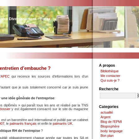
Job – Divertissement – Forex
A propos
’entretien d’embauche ?
Bibliothèque
Me contacter
’
APEC
qui recence les sources d’informations lors d’un
Qui suis-je ?
, d’autant que je suis totalement concerné car je suis jeune
Recherche
 une idée générale de l’entreprise
:
s diplômés » qui paraît tous les ans et réalisé par la TNS
Categories
dossier
y est également consacré sur le site du magazine
actualité
Argent
 » est un baromètre axé international et publié par un cabinet
Blog de l'EPMI
007
, le
palmarès français
et enfin le
palmarès UK
.
Blogosphère
litique RH de l’entrepise
?
body language
Bon plan
publié obligatoirement chaque année par toutes les SA et