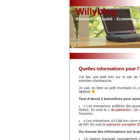
Willyblog
Business – Actualité – Economie – 
Quelles informations pour l
J’ai fais une petit test sur le site de l
entretien d’embauche.
Je vais en faire un petit inventaire ici
diplômé
Tout d’abord 2 baromètres pour avoir
« Les entreprises préférés des jeune
Sofres. En voici le
< de palmarès>.
Un 
l’express.
« Les entreprises où il fait bon vivre
de RH. En voici le
palmarès européen 2
Ou trouver des informations sur la po
Le rapport d’activité, normalement 