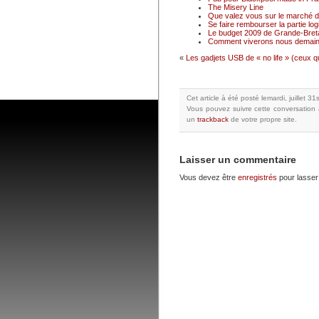
The Misery Line
Que valez vous sur le marché du
Se faire rembourser la partie logi
Le budget 2009 de Grande-Breta
Comment viverons nous demain
«
Les gadjets USB de « no life » (ceux 
Cet article à été posté
lemardi, juillet 3
Vous pouvez suivre cette conversation 
un
trackback
de votre propre site.
Laisser un commentaire
Vous devez être
enregistrés
pour lasser