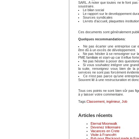
SARL. A noter que toutes ne le font pas
soustraire.
Le bilan social
Le rapport sur le developpement dura
Sources syndicales
Livrets d’accueil, plaquettes instituti
Ces documents sont généralement publié 
Quelques recommandations
:
Ne pas écarter une entreprise car el
être dû à un excès de développement.
Ne pas hésiter à se renseigner sur la
PME familiale et start-up car il influe for
Ne pas hésiter à poser des questions s
Si vous souhaitez intégrer une grand
la suite, renseignez vous bien de la po
services ne sont pas forcément évidente
Ce n’est pas parce qu’une entrepri
Souvent lié à une restructuration et don
Tous ces points ne sont bien sûr pas fig
à y laisser votre commentaire.
Tags:
Classement
,
ingénieur
,
Job
Articles récents
Eternal Moonwalk
Devenez trilionnaire
Vacances en Crete
Visite à Francofrt
Pub pour Blackpool made in Fr