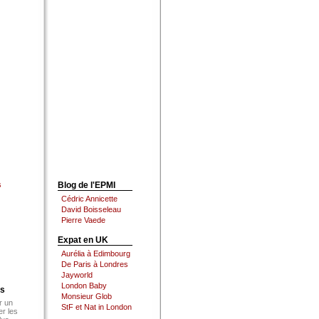
s
Blog de l'EPMI
Cédric Annicette
David Boisseleau
Pierre Vaede
Expat en UK
Aurélia à Edimbourg
De Paris à Londres
Jayworld
London Baby
es
Monsieur Glob
r un
StF et Nat in London
er les