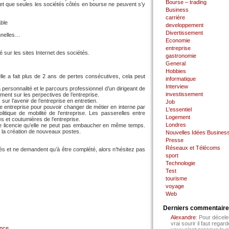
Bourse – trading
 et que seules les sociétés côtés en bourse ne peuvent s’y
Business
carrière
ble
developpement
Divertissement
onnelles…
Economie
entreprise
sur les sites Internet des sociétés.
gastronomie
General
Hobbies
le a fait plus de 2 ans de pertes consécutives, cela peut
informatique
Interview
 personnalité et le parcours professionnel d’un dirigeant de
investissement
tement sur les perpectives de l’entreprise.
ur l’avenir de l’entreprise en entretien.
Job
e entreprise pour pouvoir changer de métier en interne par
L'essentiel
litique de mobilité de l’entreprise. Les passerelles entre
Logement
s et coutumières de l’entreprise.
Londres
se licencie qu’elle ne peut pas embaucher en même temps.
c la création de nouveaux postes.
Nouvelles Idées Busines
Presse
Réseaux et Télécoms
és et ne demandent qu’à être complété, alors n’hésitez pas
sport
Technologie
Test
tourisme
voyage
Web
Derniers commentair
Alexandre
: Pour décele
vrai sourir il faut regard
ance