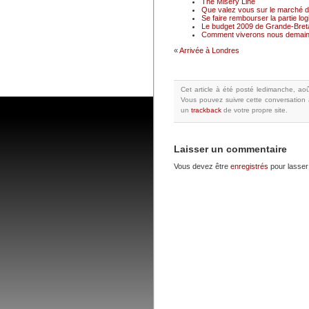
The Misery Line
Que valez vous sur le marché du
Se faire rembourser la partie logi
Le budget 2009 de Grande-Breta
Comment viverons nous demain
«
Arrivée à Londres
Cet article à été posté
ledimanche, aoû
Vous pouvez suivre cette conversation 
un
trackback
de votre propre site.
Laisser un commentaire
Vous devez être
enregistrés
pour lasser