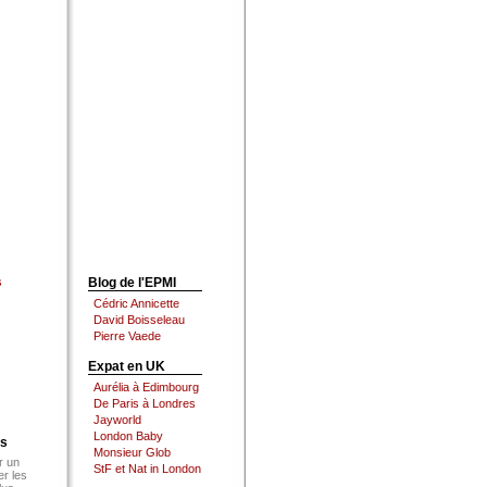
s
Blog de l'EPMI
Cédric Annicette
David Boisseleau
Pierre Vaede
Expat en UK
Aurélia à Edimbourg
De Paris à Londres
Jayworld
London Baby
es
Monsieur Glob
r un
StF et Nat in London
er les