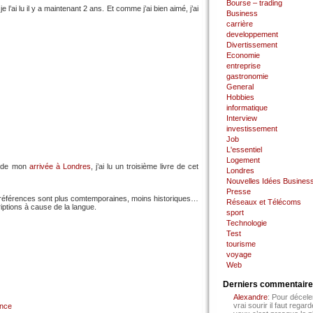
Bourse – trading
e l’ai lu il y a maintenant 2 ans. Et comme j’ai bien aimé, j’ai
Business
carrière
developpement
Divertissement
Economie
entreprise
gastronomie
General
Hobbies
informatique
Interview
investissement
Job
L'essentiel
Logement
vu de mon
arrivée à Londres
, j’ai lu un troisième livre de cet
Londres
Nouvelles Idées Busines
Presse
s références sont plus comtemporaines, moins historiques…
Réseaux et Télécoms
iptions à cause de la langue.
sport
Technologie
Test
tourisme
voyage
Web
Derniers commentair
Alexandre
: Pour décele
vrai sourir il faut regard
ance