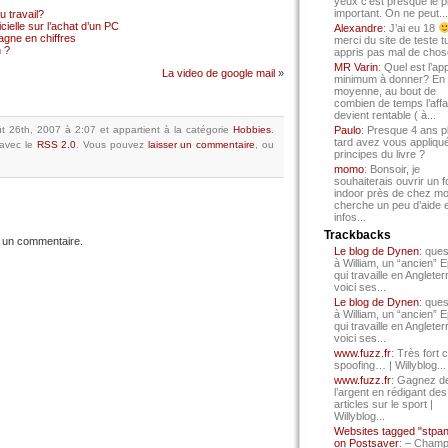
yeux c’est presque le p
important. On ne peut...
 travail?
cielle sur l’achat d’un PC
Alexandre
: J’ai eu 18
gne en chiffres
merci du site de teste t
 ?
appris pas mal de chos
MR Varin
: Quel est l’ap
La video de google mail
»
minimum à donner? En
moyenne, au bout de
combien de temps l’affa
devient rentable ( à...
t 26th, 2007 à 2:07
et appartient à la catégorie
Hobbies
.
Paulo
: Presque 4 ans p
tard avez vous appliqué
avec le
RSS 2.0
.
Vous pouvez
laisser un commentaire
, ou
principes du livre ?
momo
: Bonsoir, je
souhaiterais ouvrir un f
indoor près de chez mo
cherche un peu d’aide 
infos...
Trackbacks
 un commentaire.
Le blog de Dynen
: ques
à William, un “ancien” 
qui travaille en Angleter
voici ses...
Le blog de Dynen
: ques
à William, un “ancien” 
qui travaille en Angleter
voici ses...
www.fuzz.fr
: Très fort 
spoofing… | Willyblog...
www.fuzz.fr
: Gagnez d
l’argent en rédigant des
articles sur le sport |
Willyblog...
Websites tagged "stpa
on Postsaver
: – Cham