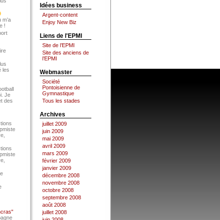
lus
Idées business
Argent-content
u m’a
Enjoy New Biz
e !
port
Liens de l'EPMI
Site de l’EPMI
ire
Site des anciens de
l’EPMI
lus
 les
Webmaster
Société
Pontoisienne de
ootball
Gymnastique
i. Je
et des
Tous les stades
Archives
tions
juillet 2009
Epmiste
juin 2009
re,
mai 2009
avril 2009
tions
mars 2009
Epmiste
re,
février 2009
janvier 2009
ce
décembre 2008
novembre 2008
e
octobre 2008
septembre 2008
août 2008
ncras"
juillet 2008
pagne
juin 2008