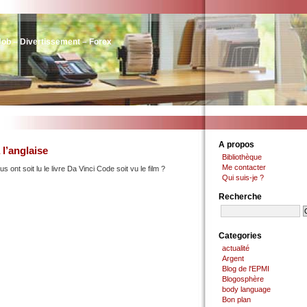
Job – Divertissement – Forex
A propos
l’anglaise
Bibliothèque
Me contacter
nt soit lu le livre Da Vinci Code soit vu le film ?
Qui suis-je ?
Recherche
Categories
actualité
Argent
Blog de l'EPMI
Blogosphère
body language
Bon plan