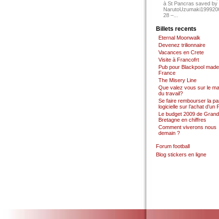
à St Pancras saved by
NarutoUzumaki199920
28 –...
Billets recents
Eternal Moonwalk
Devenez trilionnaire
Vacances en Crete
Visite à Francofrt
Pub pour Blackpool made
France
The Misery Line
Que valez vous sur le m
du travail?
Se faire rembourser la par
logicielle sur l’achat d’un
Le budget 2009 de Grand
Bretagne en chiffres
Comment viverons nous
demain ?
Forum football
Blog stickers en ligne