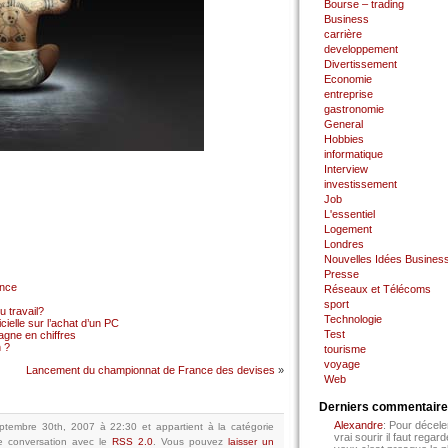
Bourse – trading
Business
carrière
developpement
Divertissement
Economie
entreprise
gastronomie
General
Hobbies
informatique
Interview
investissement
Job
L'essentiel
Logement
Londres
Nouvelles Idées Busines
Presse
ance
Réseaux et Télécoms
sport
 travail?
Technologie
cielle sur l’achat d’un PC
Test
gne en chiffres
 ?
tourisme
voyage
Lancement du championnat de France des devises
»
Web
Derniers commentair
Alexandre
: Pour décele
ptembre 30th, 2007 à 22:30
et appartient à la catégorie
vrai sourir il faut regard
e conversation avec le
RSS 2.0
.
Vous pouvez
laisser un