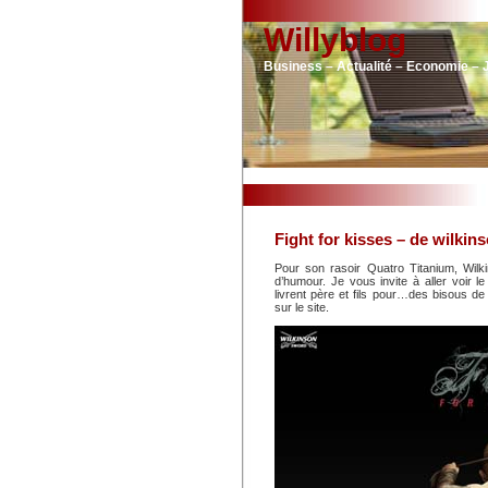
Willyblog
Business – Actualité – Economie – 
Fight for kisses – de wilkin
Pour son rasoir Quatro Titanium, Wilk
d’humour. Je vous invite à aller voir le
livrent père et fils pour…des bisous de
sur le site.