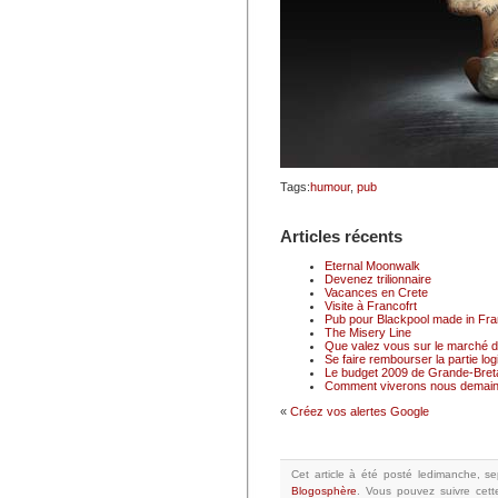
Tags:
humour
,
pub
Articles récents
Eternal Moonwalk
Devenez trilionnaire
Vacances en Crete
Visite à Francofrt
Pub pour Blackpool made in Fr
The Misery Line
Que valez vous sur le marché du
Se faire rembourser la partie logi
Le budget 2009 de Grande-Breta
Comment viverons nous demain
«
Créez vos alertes Google
Cet article à été posté
ledimanche, se
Blogosphère
.
Vous pouvez suivre cett