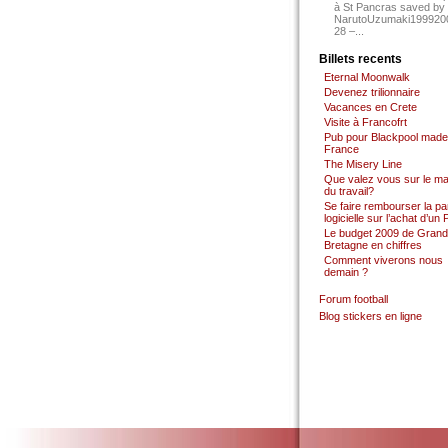
à St Pancras saved by
NarutoUzumaki199920
28 –...
Billets recents
Eternal Moonwalk
Devenez trilionnaire
Vacances en Crete
Visite à Francofrt
Pub pour Blackpool made
France
The Misery Line
Que valez vous sur le m
du travail?
Se faire rembourser la par
logicielle sur l’achat d’un
Le budget 2009 de Grand
Bretagne en chiffres
Comment viverons nous
demain ?
Forum football
Blog stickers en ligne