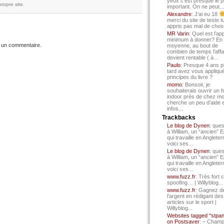
yeux c’est presque le p
ropre site.
important. On ne peut...
Alexandre
: J’ai eu 18
merci du site de teste t
appris pas mal de chos
MR Varin
: Quel est l’ap
minimum à donner? En
 un commentaire.
moyenne, au bout de
combien de temps l’affa
devient rentable ( à...
Paulo
: Presque 4 ans p
tard avez vous appliqué
principes du livre ?
momo
: Bonsoir, je
souhaiterais ouvrir un f
indoor près de chez mo
cherche un peu d’aide 
infos...
Trackbacks
Le blog de Dynen
: ques
à William, un “ancien” 
qui travaille en Angleter
voici ses...
Le blog de Dynen
: ques
à William, un “ancien” 
qui travaille en Angleter
voici ses...
www.fuzz.fr
: Très fort 
spoofing… | Willyblog...
www.fuzz.fr
: Gagnez d
l’argent en rédigant des
articles sur le sport |
Willyblog...
Websites tagged "stpa
on Postsaver
: – Cham