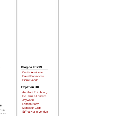
s
Blog de l'EPMI
Cédric Annicette
David Boisseleau
Pierre Vaede
Expat en UK
Aurélia à Edimbourg
De Paris à Londres
Jayworld
London Baby
es
Monsieur Glob
r un
StF et Nat in London
er les