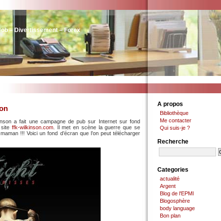
Job – Divertissement – Forex
A propos
son
Bibliothèque
Me contacter
inson a fait une campagne de pub sur Internet sur fond
 site
ffk-wilkinson.com
. Il met en scène la guerre que se
Qui suis-je ?
 maman !!! Voici un fond d’écran que l’on peut télécharger
Recherche
Categories
actualité
Argent
Blog de l'EPMI
Blogosphère
body language
Bon plan