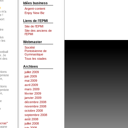
lus
Idées business
Argent-content
u m’a
Enjoy New Biz
e !
port
Liens de l'EPMI
Site de l’EPMI
ire
Site des anciens de
l’EPMI
lus
 les
Webmaster
Société
Pontoisienne de
ootball
Gymnastique
i. Je
et des
Tous les stades
Archives
tions
juillet 2009
Epmiste
juin 2009
re,
mai 2009
avril 2009
tions
mars 2009
Epmiste
re,
février 2009
janvier 2009
ce
décembre 2008
novembre 2008
e
octobre 2008
septembre 2008
août 2008
ncras"
juillet 2008
pagne
juin 2008