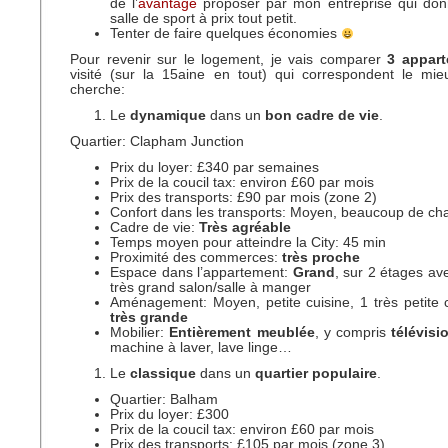
de l’
avantage
proposer par mon entreprise qui do
salle de sport à prix tout petit.
Tenter de faire quelques économies
Pour revenir sur le logement, je vais comparer
3 appar
visité (sur la 15aine en tout) qui correspondent le mi
cherche:
Le
dynamique
dans un
bon cadre de vie
.
Quartier: Clapham Junction
Prix du loyer: £340 par semaines
Prix de la coucil tax: environ £60 par mois
Prix des transports: £90 par mois (zone 2)
Confort dans les transports: Moyen, beaucoup de c
Cadre de vie:
Très agréable
Temps moyen pour atteindre la City: 45 min
Proximité des commerces:
très proche
Espace dans l’appartement:
Grand
, sur 2 étages a
très grand salon/salle à manger
Aménagement: Moyen, petite cuisine, 1 très petit
très grande
Mobilier:
Entièrement meublée
, y compris
télévisi
machine à laver, lave linge…
Le
classique
dans un
quartier populaire
.
Quartier: Balham
Prix du loyer: £300
Prix de la coucil tax: environ £60 par mois
Prix des transports: £105 par mois (zone 3)