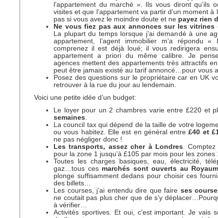
l’appartement du marché ». Ils vous diront qu’ils
visites et que l’appartement va partir d’un moment à 
pas si vous avez le moindre doute et ne
payez rien 
Ne vous fiez pas aux annonces sur les vitrines e
La plupart du temps lorsque j’ai demandé à une ag
appartement, l’agent immobilier m’a répondu « 
comprenez il est déjà loué; il vous redirigera ensu
appartement a priori du même calibre. Je pense
agences mettent des appartements très attractifs en v
peut être jamais existé au tarif annoncé…pour vous at
Posez des questions sur le propriétaire car en UK 
retrouver à la rue du jour au lendemain.
Voici une petite idée d’un budget:
Le loyer pour un 2 chambres varie entre £220 et 
semaines
.
La council tax qui dépend de la taille de votre logem
ou vous habitez. Elle est en général entre
£40 et £
ne pas négliger donc !
Les transports, assez cher à Londres
. Comptez
pour la zone 1 jusqu’à £105 par mois pour les zones 
Toutes les charges basiques, eau, électricité, télé
gaz…tous ces
marchés sont ouverts au Royaum
plonge suffisamment dedans pour choisir ces fournis
des billets…
Les courses, j’ai entendu dire que faire
ses course
ne coutait pas plus cher que de s’y déplacer…Pourq
à vérifier…
Activités sportives. Et oui, c’est important. Je vais 