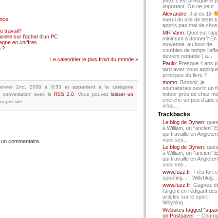
yeux c’est presque le p
important. On ne peut...
Alexandre
: J’ai eu 18
ance
merci du site de teste t
appris pas mal de chos
 travail?
MR Varin
: Quel est l’ap
cielle sur l’achat d’un PC
minimum à donner? En
gne en chiffres
moyenne, au bout de
 ?
combien de temps l’affa
devient rentable ( à...
Le calendrier le plus froid du monde
»
Paulo
: Presque 4 ans p
tard avez vous appliqué
principes du livre ?
momo
: Bonsoir, je
janvier 2nd, 2008 à 8:53
et appartient à la catégorie
souhaiterais ouvrir un f
indoor près de chez mo
 conversation avec le
RSS 2.0
.
Vous pouvez
laisser un
cherche un peu d’aide 
ropre site.
infos...
Trackbacks
Le blog de Dynen
: ques
à William, un “ancien” 
qui travaille en Angleter
voici ses...
 un commentaire.
Le blog de Dynen
: ques
à William, un “ancien” 
qui travaille en Angleter
voici ses...
www.fuzz.fr
: Très fort 
spoofing… | Willyblog...
www.fuzz.fr
: Gagnez d
l’argent en rédigant des
articles sur le sport |
Willyblog...
Websites tagged "stpa
on Postsaver
: – Cham