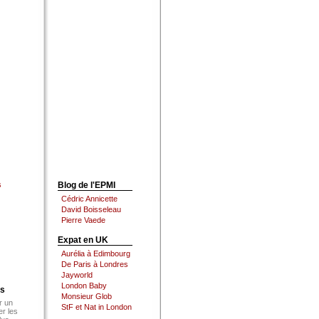
s
Blog de l'EPMI
Cédric Annicette
David Boisseleau
Pierre Vaede
Expat en UK
Aurélia à Edimbourg
De Paris à Londres
Jayworld
London Baby
es
Monsieur Glob
r un
StF et Nat in London
er les