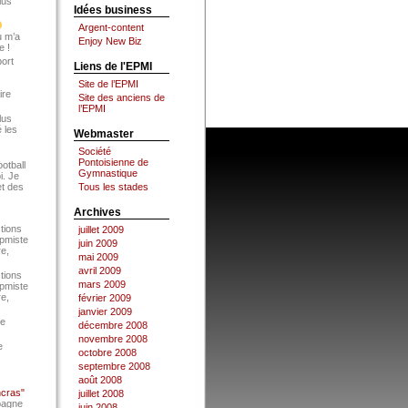
lus
Idées business
Argent-content
u m’a
Enjoy New Biz
e !
port
Liens de l'EPMI
Site de l’EPMI
ire
Site des anciens de
l’EPMI
lus
 les
Webmaster
Société
Pontoisienne de
ootball
Gymnastique
i. Je
et des
Tous les stades
Archives
tions
juillet 2009
Epmiste
juin 2009
re,
mai 2009
avril 2009
tions
mars 2009
Epmiste
re,
février 2009
janvier 2009
ce
décembre 2008
novembre 2008
e
octobre 2008
septembre 2008
août 2008
ncras"
juillet 2008
pagne
juin 2008