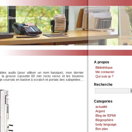
Job – Divertissement – Forex
A propos
Bibliothèque
Me contacter
bles audio (pour utiliser un nom basique), mon dernier
la grosse cassette 60 min recto verso et les boutons
Qui suis-je ?
je courrais en basket à scratch et portais des salopettes…
Recherche
Categories
actualité
Argent
Blog de l'EPMI
Blogosphère
body language
Bon plan