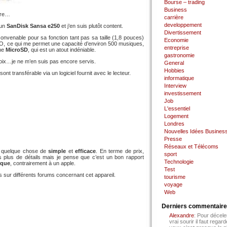
Bourse – trading
Business
ire…
carrière
developpement
 un
SanDisk Sansa e250
et j’en suis plutôt content.
Divertissement
nvenable pour sa fonction tant pas sa taille (1,8 pouces)
Economie
2GO, ce qui me permet une capacité d’environ 500 musiques,
entreprise
une
MicroSD
, qui est un atout indéniable.
gastronomie
voix…je ne m’en suis pas encore servis.
General
Hobbies
nt transférable via un logiciel fournit avec le lecteur.
informatique
Interview
investissement
Job
L'essentiel
Logement
Londres
Nouvelles Idées Busines
Presse
Réseaux et Télécoms
z quelque chose de
simple
et
efficace
. En terme de prix,
sport
as plus de détails mais je pense que c’est un bon rapport
Technologie
rque
, contrairement à un apple.
Test
s sur différents forums concernant cet appareil.
tourisme
voyage
Web
Derniers commentair
Alexandre
: Pour décele
vrai sourir il faut regard