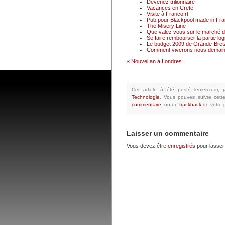
Devenez trilionnaire
Vacances en Crete
Visite à Francofrt
Pub pour Blackpool made in Fr
The Misery Line
Que valez vous sur le marché du
Se faire rembourser la partie logi
Le budget 2009 de Grande-Breta
Comment viverons nous demain
«
Nouvel an à Londres
Cet article à été posté
lemercredi, 
Technologie
.
Vous pouvez suivre cette
commentaire
, ou un
trackback
de votre p
Laisser un commentaire
Vous devez être
enregistrés
pour lasser