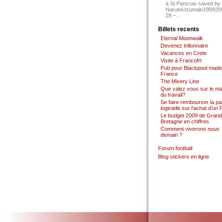
à St Pancras saved by
NarutoUzumaki199920
28 –...
Billets recents
Eternal Moonwalk
Devenez trilionnaire
Vacances en Crete
Visite à Francofrt
Pub pour Blackpool made
France
The Misery Line
Que valez vous sur le m
du travail?
Se faire rembourser la par
logicielle sur l’achat d’un
Le budget 2009 de Grand
Bretagne en chiffres
Comment viverons nous
demain ?
Forum football
Blog stickers en ligne