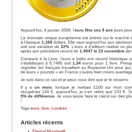
Aujourd’hui, 4 janvier 2008, l’
euro fête ses 9 ans
jours pour
La monnaie unique européenne est entrée sur le marché e
à l’époque
1,168
dollars. Elle vaut aujourd’hui aux alentou
soit une variation de
22%
. L’euro a d’ailleurs réalisé un p
après son précédent record de
1.4947 le 23 novembre
dern
Comparé à la Livre, l’euro a battu son record historique 
s’établissant à 0,7485 soit
1,34
euros pour 1 livre. Presq
regretter les français travaillant au Royaume-Uni pour qui,
de leurs « pounds » en France s’avère bien moins avantag
Je suis dans ce cas et je peux vous dire que je le ressens.
Il y a
un mois
, lorsque je mettais £100 sur mon comp
récupérais 140 €, aujourd’hui, je n’en retire que 133 €.
5% de différence
. Je vous laisse faire le calcul sur des p
!
Tags:
euro
,
livre
,
Londres
Articles récents
Eternal Moonwalk