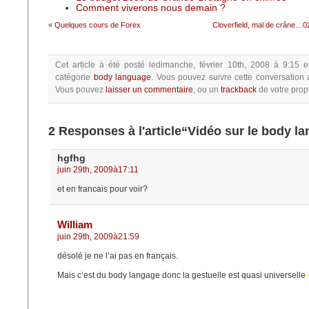
Comment viverons nous demain ?
«
Quelques cours de Forex
Cloverfield, mal de crâne…02
Cet article à été posté
ledimanche, février 10th, 2008 à 9:15
e
catégorie
body language
.
Vous pouvez suivre cette conversation 
Vous pouvez
laisser un commentaire
, ou un
trackback
de votre propr
2 Responses à l'article“Vidéo sur le body l
hgfhg
juin 29th, 2009à17:11
et en francais pour voir?
William
juin 29th, 2009à21:59
désolé je ne l’ai pas en français.
Mais c’est du body langage donc la gestuelle est quasi universelle