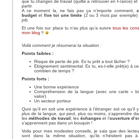
que tu changes de travail (quitte a retrouver en France) et
partir.
A ce moment la, ne fais pas ça n’importe comment,
c
budget
et
fixe toi une limite
(2 ou 3 mois par exemple) 
job.
Et une fois sur place tu n’as plus qu’a suivre
tous les conse
mon blog
!!
Voilà comment je résumerai ta situation :
Points faibles :
Risque de perte de job. Es tu prêt a tout lâcher ?
Eloignement sentimental. Es tu, es-t-elle prêt(e) à ce
combien de temps ?
Points forts :
Une bonne expérience
Compréhension de la langue (avec une carte « bil
valoir)
Un secteur porteur
Quoi qu’il en soit une expérience à l’étranger est ce qu’il
plus de la langue, qui peut, plus ou moins, s’apprendre dans
les
méthodes de travail
, les
échanges
et l’
ouverture d’es
s’apprennent pas dans un bouquin !
Voila pour mes modestes conseils, je sais que des lecte
sont dans la même situation, qu’ils n’hésitent pas à