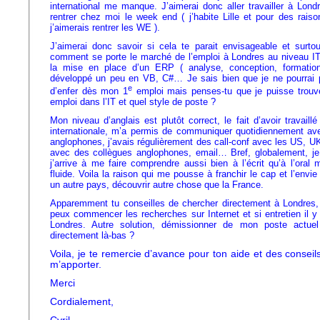
international me manque. J’aimerai donc aller travailler à Lond
rentrer chez moi le week end ( j’habite Lille et pour des raiso
j’aimerais rentrer les WE ).
J’aimerai donc savoir si cela te parait envisageable et surtout
comment se porte le marché de l’emploi à Londres au niveau IT. 
la mise en place d’un ERP ( analyse, conception, formation u
développé un peu en VB, C#… Je sais bien que je ne pourrai p
e
d’enfer dès mon 1
emploi mais penses-tu que je puisse trouv
emploi dans l’IT et quel style de poste ?
Mon niveau d’anglais est plutôt correct, le fait d’avoir travaill
internationale, m’a permis de communiquer quotidiennement a
anglophones, j’avais régulièrement des call-conf avec les US, U
avec des collègues anglophones, email… Bref, globalement, j
j’arrive à me faire comprendre aussi bien à l’écrit qu’à l’oral
fluide. Voila la raison qui me pousse à franchir le cap et l’envie
un autre pays, découvrir autre chose que la France.
Apparemment tu conseilles de chercher directement à Londres,
peux commencer les recherches sur Internet et si entretien il y
Londres. Autre solution, démissionner de mon poste actuel
directement là-bas ?
Voila, je te remercie d’avance pour ton aide et des conseil
m’apporter.
Merci
Cordialement,