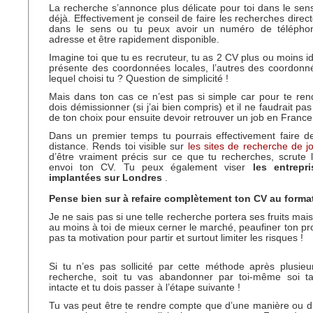
La recherche s’annonce plus délicate pour toi dans le sens 
déjà. Effectivement je conseil de faire les recherches dire
dans le sens ou tu peux avoir un numéro de téléphon
adresse et être rapidement disponible.
Imagine toi que tu es recruteur, tu as 2 CV plus ou moins id
présente des coordonnées locales, l’autres des coordonné
lequel choisi tu ? Question de simplicité !
Mais dans ton cas ce n’est pas si simple car pour te ren
dois démissionner (si j’ai bien compris) et il ne faudrait pa
de ton choix pour ensuite devoir retrouver un job en France
Dans un premier temps tu pourrais effectivement faire d
distance. Rends toi visible sur
les sites de recherche de j
d’être vraiment précis sur ce que tu recherches, scrute
envoi ton CV. Tu peux également viser
les entrepr
implantées sur Londres
.
Pense bien sur à refaire complètement ton CV au forma
Je ne sais pas si une telle recherche portera ses fruits mai
au moins à toi
de mieux cerner le marché, peaufiner ton pro
pas ta motivation pour partir et surtout limiter les risques !
Si tu n’es pas sollicité par cette méthode après plusie
recherche, soit tu vas abandonner par toi-même soi ta
intacte et tu dois passer à l’étape suivante !
Tu vas peut être te rendre compte que d’une manière ou d’u