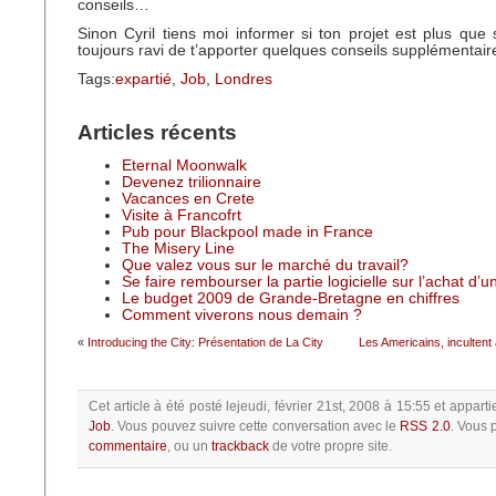
conseils…
Sinon Cyril tiens moi informer si ton projet est plus que s
toujours ravi de t’apporter quelques conseils supplémentair
Tags:
expartié
,
Job
,
Londres
Articles récents
Eternal Moonwalk
Devenez trilionnaire
Vacances en Crete
Visite à Francofrt
Pub pour Blackpool made in France
The Misery Line
Que valez vous sur le marché du travail?
Se faire rembourser la partie logicielle sur l’achat d’
Le budget 2009 de Grande-Bretagne en chiffres
Comment viverons nous demain ?
«
Introducing the City: Présentation de La City
Les Americains, incultent
Cet article à été posté
lejeudi, février 21st, 2008 à 15:55
et apparti
Job
.
Vous pouvez suivre cette conversation avec le
RSS 2.0
.
Vous 
commentaire
, ou un
trackback
de votre propre site.