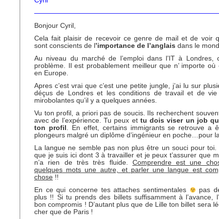
Cyril
———————————————————————————
Bonjour Cyril,
Cela fait plaisir de recevoir ce genre de mail et de voir 
sont conscients de l
’importance de l’anglais
dans le monde
Au niveau du marché de l’emploi dans l’IT à Londres, 
problème. Il est probablement meilleur que n’ importe où
en Europe.
Apres c’est vrai que c’est une petite jungle, j’ai lu sur plu
déçus de Londres et les conditions de travail et de vie
mirobolantes qu’il y a quelques années.
Vu ton profil, a priori pas de soucis. Ils recherchent souv
avec de l’expérience. Tu peux et
tu dois viser un job q
ton profil
. En effet, certains immigrants se retrouve a 
plongeurs malgré un diplôme d’ingénieur en poche…pour la
La langue ne semble pas non plus être un souci pour toi. 
que je suis ici dont 3 à travailler et je peux t’assurer que 
n’a rien de très très fluide.
Comprendre est une chos
quelques mots une autre, et parler une langue est com
chose
!!
En ce qui concerne tes attaches sentimentales
pas de
plus !! Si tu prends des billets suffisamment à l’avance, l
bon compromis ! D’autant plus que de Lille ton billet sera 
cher que de Paris !