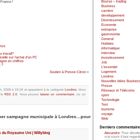
Bourse – trading
 France !
Business
carrière
developpement
Divertissement
Economie
entreprise
gastronomie
General
Hobbies
ance
informatique
Interview
 travail?
cielle sur l’achat d’un PC
investissement
gne en chiffres
Job
 ?
L'essentiel
Logement
Soutien à Presse-Citron
»
Londres
Nouvelles Idées Busines
Presse
th, 2008 à 19:16
et appartient à la catégorie
Londres
.
Vous
Réseaux et Télécoms
 le
RSS 2.0
.
Vous pouvez
laisser un commentaire
, ou un
sport
Technologie
Test
tourisme
voyage
yber campagne municipale à Londres…pour
Web
Derniers commentair
s du Royaume Uni | Willyblog
Alexandre
: Pour décele
vrai sourir il faut regard