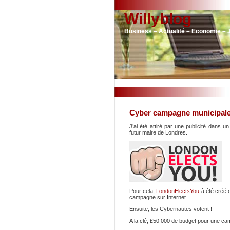
Willyblog
Business – Actualité – Economie – 
Cyber campagne municipale
J’ai été attiré par une publicité dans un
futur maire de Londres.
Pour cela,
LondonElectsYou
à été créé 
campagne sur Internet.
Ensuite, les Cybernautes votent !
A la clé, £50 000 de budget pour une c