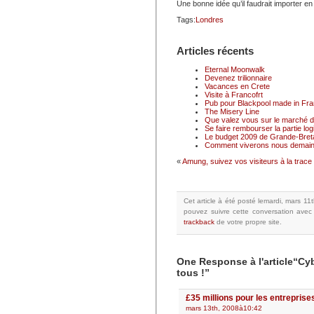
Une bonne idée qu’il faudrait importer en
Tags:
Londres
Articles récents
Eternal Moonwalk
Devenez trilionnaire
Vacances en Crete
Visite à Francofrt
Pub pour Blackpool made in Fr
The Misery Line
Que valez vous sur le marché du
Se faire rembourser la partie logi
Le budget 2009 de Grande-Breta
Comment viverons nous demain
«
Amung, suivez vos visiteurs à la trace
Cet article à été posté
lemardi, mars 11
pouvez suivre cette conversation avec
trackback
de votre propre site.
One Response à l'article“C
tous !”
£35 millions pour les entreprise
mars 13th, 2008à10:42