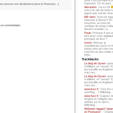
yeux c’est presque le p
important. On ne peut...
ntion (encore une décidément) dans le Financial […]
Alexandre
: J’ai eu 18
merci du site de teste t
appris pas mal de chos
MR Varin
: Quel est l’ap
minimum à donner? En
moyenne, au bout de
 un commentaire.
combien de temps l’affa
devient rentable ( à...
Paulo
: Presque 4 ans p
tard avez vous appliqué
principes du livre ?
momo
: Bonsoir, je
souhaiterais ouvrir un f
indoor près de chez mo
cherche un peu d’aide 
infos...
Trackbacks
Le blog de Dynen
: ques
à William, un “ancien” 
qui travaille en Angleter
voici ses...
Le blog de Dynen
: ques
à William, un “ancien” 
qui travaille en Angleter
voici ses...
www.fuzz.fr
: Très fort 
spoofing… | Willyblog...
www.fuzz.fr
: Gagnez d
l’argent en rédigant des
articles sur le sport |
Willyblog...
Websites tagged "stpa
on Postsaver
: – Cham