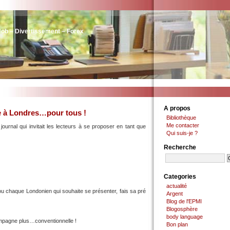
Job – Divertissement – Forex
A propos
 à Londres…pour tous !
Bibliothèque
Me contacter
 journal qui invitait les lecteurs à se proposer en tant que
Qui suis-je ?
Recherche
Categories
actualité
ou chaque Londonien qui souhaite se présenter, fais sa pré
Argent
Blog de l'EPMI
Blogosphère
body language
ampagne plus…conventionnelle !
Bon plan