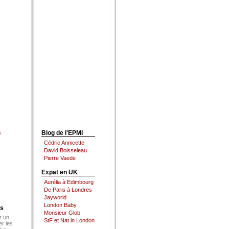
s
Blog de l'EPMI
Cédric Annicette
David Boisseleau
Pierre Vaede
Expat en UK
Aurélia à Edimbourg
De Paris à Londres
Jayworld
London Baby
es
Monsieur Glob
r un
StF et Nat in London
er les