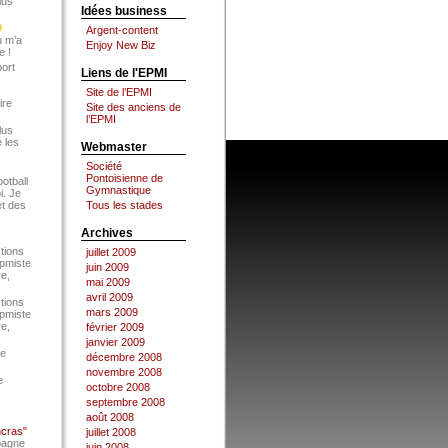
lus
Idées business
Argent-content
u m’a
Enjoy New Biz
e !
port
Liens de l'EPMI
Site de l’EPMI
ire
Site des anciens de
l’EPMI
lus
 les
Webmaster
Société
Pontoisienne de
ootball
Gymnastique
i. Je
et des
Tous les stades
Archives
tions
juillet 2009
Epmiste
juin 2009
re,
mai 2009
avril 2009
tions
mars 2009
Epmiste
re,
février 2009
janvier 2009
ce
décembre 2008
novembre 2008
e
octobre 2008
septembre 2008
août 2008
ncras"
juillet 2008
pagne
juin 2008