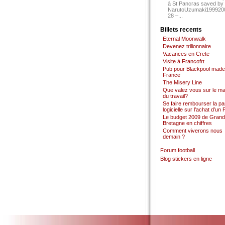
à St Pancras saved by
NarutoUzumaki199920
28 –...
Billets recents
Eternal Moonwalk
Devenez trilionnaire
Vacances en Crete
Visite à Francofrt
Pub pour Blackpool made
France
The Misery Line
Que valez vous sur le m
du travail?
Se faire rembourser la par
logicielle sur l’achat d’un
Le budget 2009 de Grand
Bretagne en chiffres
Comment viverons nous
demain ?
Forum football
Blog stickers en ligne