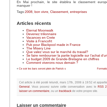
En Mai prochain, le site établira le classement eur
manquer !
Tags:
2008
,
bon vivre
,
Classement
,
entreprises
Articles récents
Eternal Moonwalk
Devenez trilionnaire
Vacances en Crete
Visite à Francofrt
Pub pour Blackpool made in France
The Misery Line
Que valez vous sur le marché du travail?
Se faire rembourser la partie logicielle sur l’achat d’
Le budget 2009 de Grande-Bretagne en chiffres
Comment viverons nous demain ?
«
Ce soir les bars seront plein de Patrick s
Formatio
Cet article à été posté
lelundi, mars 17th, 2008 à 19:52
et apparti
General
.
Vous pouvez suivre cette conversation avec le
RSS 2
laisser un commentaire
, ou un
trackback
de votre propre site.
Laisser un commentaire