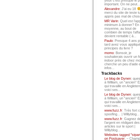
yeux c’est presque le p
important. On ne peut...
Alexandre
: J’ai eu 18
merci du site de teste t
appris pas mal de chos
MR Varin
: Quel est l’ap
minimum à donner? En
moyenne, au bout de
combien de temps l’affa
devient rentable ( à...
Paulo
: Presque 4 ans p
tard avez vous appliqué
principes du livre ?
momo
: Bonsoir, je
souhaiterais ouvrir un f
indoor près de chez mo
cherche un peu d’aide 
infos...
Trackbacks
Le blog de Dynen
: ques
à William, un “ancien” 
qui travaille en Angleter
voici ses...
Le blog de Dynen
: ques
à William, un “ancien” 
qui travaille en Angleter
voici ses...
www.fuzz.fr
: Très fort 
spoofing… | Willyblog...
www.fuzz.fr
: Gagnez d
l’argent en rédigant des
articles sur le sport |
Willyblog...
Websites tagged "stpa
on Postsaver
: – Cham