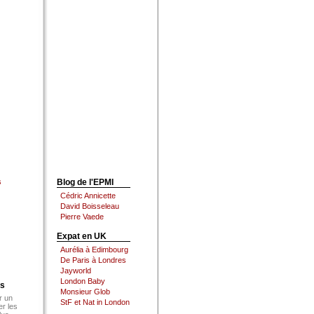
s
Blog de l'EPMI
Cédric Annicette
David Boisseleau
Pierre Vaede
Expat en UK
Aurélia à Edimbourg
De Paris à Londres
Jayworld
London Baby
es
Monsieur Glob
r un
StF et Nat in London
er les