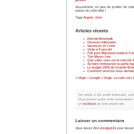
jambes
.
Assurément, en plus de profiter de cette 
autour de cette idée !
Tags:
Argent
,
riche
Articles récents
Eternal Moonwalk
Devenez trilionnaire
Vacances en Crete
Visite à Francofrt
Pub pour Blackpool made in Fr
The Misery Line
Que valez vous sur le marché du
Se faire rembourser la partie logi
Le budget 2009 de Grande-Breta
Comment viverons nous demain
«
Virgin + Google = Virgle. La ruée vers 
Cet article à été posté
lemercredi, avr
Vous pouvez suivre cette conversation 
un
trackback
de votre propre site.
Laisser un commentaire
Vous devez être
enregistrés
pour lasser