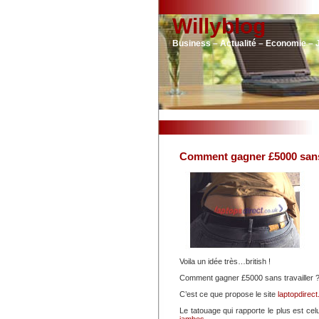
Willyblog
Business – Actualité – Economie – 
Comment gagner £5000 sans 
Voila un idée très…british !
Comment gagner £5000 sans travailler ? Si
C’est ce que propose le site
laptopdirect
Le tatouage qui rapporte le plus est cel