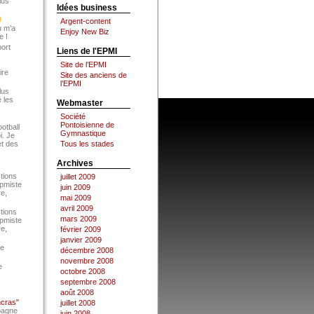
lus
Idées business
Argent-content
u m’a
Enjoy New Biz
e !
port
Liens de l'EPMI
Site de l’EPMI
ire
Site des anciens de
l’EPMI
lus
 les
Webmaster
Société
Pontoisienne de
ootball
Gymnastique
i. Je
et des
Tous les stades
Archives
tions
juillet 2009
Epmiste
juin 2009
re,
mai 2009
avril 2009
tions
mars 2009
Epmiste
re,
février 2009
janvier 2009
ce
décembre 2008
novembre 2008
e
octobre 2008
septembre 2008
août 2008
ncras"
juillet 2008
pagne
juin 2008