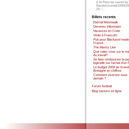
à St Pancras saved by
NarutoUzumaki199920
28 –...
Billets recents
Eternal Moonwalk
Devenez trilionnaire
Vacances en Crete
Visite à Francofrt
Pub pour Blackpool made
France
The Misery Line
Que valez vous sur le m
du travail?
Se faire rembourser la par
logicielle sur l’achat d’un
Le budget 2009 de Grand
Bretagne en chiffres
Comment viverons nous
demain ?
Forum football
Blog stickers en ligne