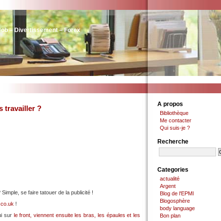
Job – Divertissement – Forex
A propos
travailler ?
Bibliothèque
Me contacter
Qui suis-je ?
Recherche
Categories
actualité
Argent
mple, se faire tatouer de la publicité !
Blog de l'EPMI
Blogosphère
.co.uk
!
body language
ui sur
le front, viennent ensuite les bras, les épaules et les
Bon plan