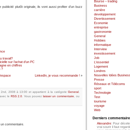
Bourse – trading
Business
publicité plutôt originale, ils vont aussi profiter d’un buzz
carrière
developpement
Divertissement
Economie
entreprise
gastronomie
General
Hobbies
informatique
Interview
ance
investissement
Job
 travail?
cielle sur l’achat d’un PC
L'essentiel
gne en chiffres
Logement
 ?
Londres
Nouvelles Idées Busines
l’espace
LinkedIn, je vous recommande !
»
Presse
Réseaux et Télécoms
sport
il 2nd, 2008 à 13:00
et appartient à la catégorie
General
.
Technologie
avec le
RSS 2.0
.
Vous pouvez
laisser un commentaire
, ou
Test
tourisme
voyage
Web
Derniers commentair
Alexandre
: Pour décele
 un commentaire.
vrai sourir il faut regard