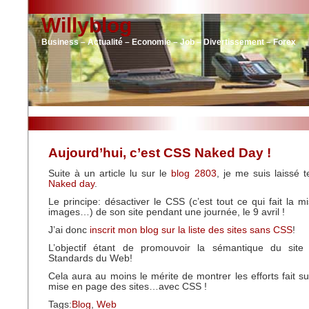
Willyblog
Business – Actualité – Economie – Job – Divertissement – Forex
Aujourd’hui, c’est CSS Naked Day !
Suite à un article lu sur le
blog 2803
, je me suis laissé 
Naked day
.
Le principe: désactiver le CSS (c’est tout ce qui fait la m
images…) de son site pendant une journée, le 9 avril !
J’ai donc
inscrit mon blog sur la liste des sites sans CSS
!
L’objectif étant de promouvoir la sémantique du site 
Standards du Web!
Cela aura au moins le mérite de montrer les efforts fait su
mise en page des sites…avec CSS !
Tags:
Blog
,
Web