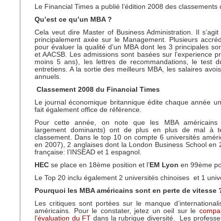
Le Financial Times a publié l’édition 2008 des classements
Qu’est ce qu’un MBA ?
Cela veut dire Master of Business Administration. Il s’agit
principalement axée sur le Management. Plusieurs accrédi
pour évaluer la qualité d’un MBA dont les 3 principales 
et AACSB. Les admissions sont basées sur l’experience pr
moins 5 ans), les lettres de recommandations, le test
entretiens. A la sortie des meilleurs MBA, les salaires avoi
annuels.
Classement 2008 du Financial Times
Le journal économique britannique édite chaque année un
fait également office de référence.
Pour cette année, on note que les MBA américains (
largement dominants) ont de plus en plus de mal à t
classement. Dans le top 10 on compte 6 universités améri
en 2007), 2 anglaises dont la London Business School en 
française: l’INSEAD et 1 espagnol.
HEC
se place en 18ème position et l’
EM Lyon
en 99ème pos
Le Top 20 inclu également 2 universités chinoises et 1 univ
Pourquoi les MBA américains sont en perte de vitesse
Les critiques sont portées sur le manque d’internationa
américains. Pour le constater, jetez un oeil sur le
compar
l’évaluation du FT
dans la rubrique diversité. Les professe