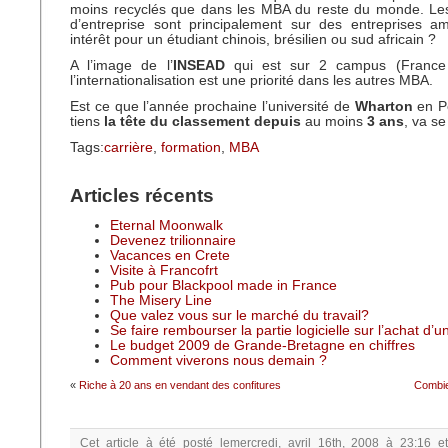
moins recyclés que dans les MBA du reste du monde. Le
d’entreprise sont principalement sur des entreprises am
intérêt pour un étudiant chinois, brésilien ou sud africain ?
A l’image de l’
INSEAD
qui est sur 2 campus (France 
l’internationalisation est une priorité dans les autres MBA.
Est ce que l’année prochaine l’université de
Wharton
en Pe
tiens
la tête du classement depuis
au moins
3 ans
, va se
Tags:
carrière
,
formation
,
MBA
Articles récents
Eternal Moonwalk
Devenez trilionnaire
Vacances en Crete
Visite à Francofrt
Pub pour Blackpool made in France
The Misery Line
Que valez vous sur le marché du travail?
Se faire rembourser la partie logicielle sur l’achat d’
Le budget 2009 de Grande-Bretagne en chiffres
Comment viverons nous demain ?
«
Riche à 20 ans en vendant des confitures
Combie
Cet article à été posté
lemercredi, avril 16th, 2008 à 23:16
e