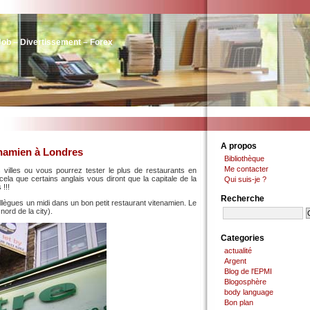
Job – Divertissement – Forex
A propos
enamien à Londres
Bibliothèque
Me contacter
 villes ou vous pourrez tester le plus de restaurants en
 cela que certains anglais vous diront que la capitale de la
Qui suis-je ?
!!!
Recherche
ollègues un midi dans un bon petit restaurant vitenamien. Le
nord de la city).
Categories
actualité
Argent
Blog de l'EPMI
Blogosphère
body language
Bon plan