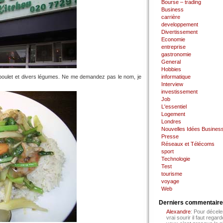
Bourse – trading
Business
carrière
developpement
Divertissement
Economie
entreprise
gastronomie
General
Hobbies
, poulet et divers légumes. Ne me demandez pas le nom, je
informatique
Interview
investissement
Job
L'essentiel
Logement
Londres
Nouvelles Idées Busines
Presse
Réseaux et Télécoms
sport
Technologie
Test
tourisme
voyage
Web
Derniers commentair
Alexandre
: Pour décele
vrai sourir il faut regard