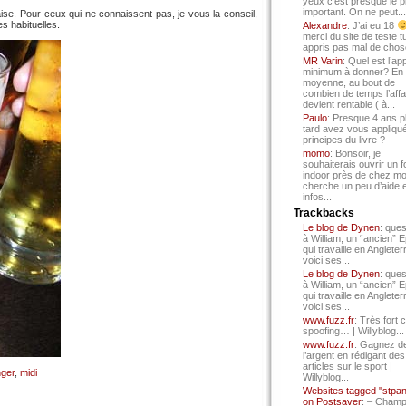
yeux c’est presque le p
important. On ne peut...
ise. Pour ceux qui ne connaissent pas, je vous la conseil,
es habituelles.
Alexandre
: J’ai eu 18
merci du site de teste t
appris pas mal de chos
MR Varin
: Quel est l’ap
minimum à donner? En
moyenne, au bout de
combien de temps l’affa
devient rentable ( à...
Paulo
: Presque 4 ans p
tard avez vous appliqué
principes du livre ?
momo
: Bonsoir, je
souhaiterais ouvrir un f
indoor près de chez mo
cherche un peu d’aide 
infos...
Trackbacks
Le blog de Dynen
: ques
à William, un “ancien” 
qui travaille en Angleter
voici ses...
Le blog de Dynen
: ques
à William, un “ancien” 
qui travaille en Angleter
voici ses...
www.fuzz.fr
: Très fort 
spoofing… | Willyblog...
www.fuzz.fr
: Gagnez d
l’argent en rédigant des
articles sur le sport |
ger
,
midi
Willyblog...
Websites tagged "stpa
on Postsaver
: – Cham