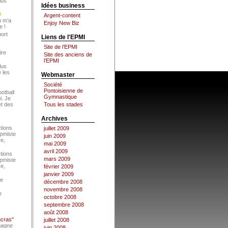
lus
Idées business
Argent-content
u m’a
Enjoy New Biz
e !
port
Liens de l'EPMI
Site de l’EPMI
ire
Site des anciens de
l’EPMI
lus
 les
Webmaster
Société
Pontoisienne de
ootball
Gymnastique
i. Je
et des
Tous les stades
Archives
tions
juillet 2009
Epmiste
juin 2009
re,
mai 2009
avril 2009
tions
mars 2009
Epmiste
re,
février 2009
janvier 2009
ce
décembre 2008
novembre 2008
e
octobre 2008
septembre 2008
août 2008
ncras"
juillet 2008
pagne
juin 2008