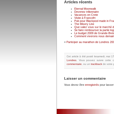
Articles récents
Eternal Moonwalk
Devenez trilionnaire
Vacances en Crete
Visite à Francofrt
Pub pour Blackpool made in Fr
The Misery Line
Que valez vous sur le marché du
Se faire rembourser la partie logi
Le budget 2009 de Grande-Breta
Comment viverons nous demain
«
Participer au marathon de Londres 20
Cet article à été posté
lesamedi, mai 1
Londres
.
Vous pouvez suivre cette c
commentaire
, ou un
trackback
de votre p
Laisser un commentaire
Vous devez être
enregistrés
pour lasser