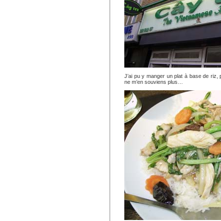
J’ai pu y manger un plat à base de riz
ne m’en souviens plus…