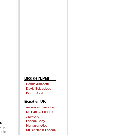
s
Blog de l'EPMI
Cédric Annicette
David Boisseleau
Pierre Vaede
Expat en UK
Aurélia à Edimbourg
De Paris à Londres
Jayworld
London Baby
es
Monsieur Glob
r un
StF et Nat in London
er les