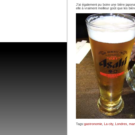
J’ai également pu boire une bière japona
elle à vraiment meilleur goût que les bièr
Tags:
gastronomie
,
La city
,
Londres
,
man