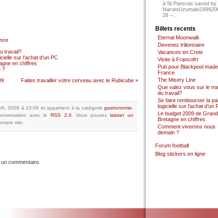
à St Pancras saved by
NarutoUzumaki199920
28 –...
Billets recents
Eternal Moonwalk
ance
Devenez trilionnaire
 travail?
Vacances en Crete
cielle sur l’achat d’un PC
Visite à Francofrt
gne en chiffres
Pub pour Blackpool made
 ?
France
The Misery Line
09
Faites travailler votre cerveau avec le Rubicube
»
Que valez vous sur le m
du travail?
Se faire rembourser la par
logicielle sur l’achat d’un
7th, 2008 à 23:06
et appartient à la catégorie
gastronomie
,
Le budget 2009 de Grand
onversation avec le
RSS 2.0
.
Vous pouvez
laisser un
Bretagne en chiffres
ropre site.
Comment viverons nous
demain ?
Forum football
Blog stickers en ligne
 un commentaire.