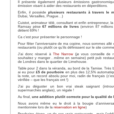
Il présente également plusieurs émissions gastronomiqu
émission visant à aider des restaurants en déperditions.
Enfin, il possède
plusieurs restaurants à travers le 
Dubai, Versailles, Prague…)
Cuistot, animateur télé, consultant et enfin entrepreneur, 
Ramsay pèse
67 millions de livres
(environ 87 millions 
détient 69% !
Ca c’est pour présenter le personnage !
Pour fêter l’anniversaire de ma copine, nous sommes allé 
restaurants (ou plutôt ce qu’ils définissent sur le site comm
J’ai donc réservé à
The Narrow
(je vous conseille de r
souhaitez y manger…même en semaine) petit pub restauran
de Londres dans le quartier de Limehouse.
Table pour 2 dans la véranda, au bord de la Tamise. Très bo
ai eu pour
£5 de pourboire
en plus des 12,5% automatiq
la note, un record absolu pour moi, radin de français (c’es
vérifiée – que les français ont !)
J’ai pu déguster un bon vrai steak saignant (introu
supermarchés anglais), un régale !
Au final,
une addition plutôt correcte pour la qualité de 
Nous avons même eu le droit à la bougie d’anniversai
mentionnée lors de la
réservation en ligne
)
Prochaine étape, un de ses vrais restaurants…mais l’addit