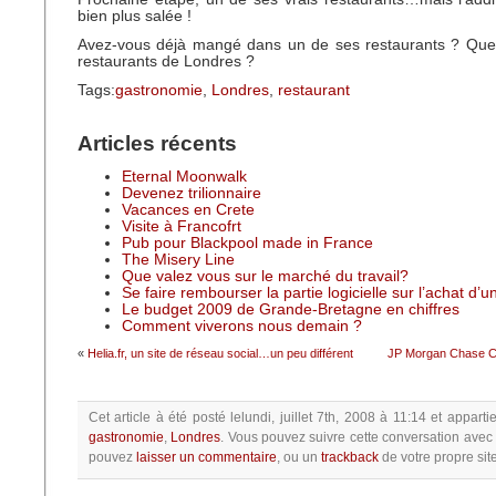
bien plus salée !
Avez-vous déjà mangé dans un de ses restaurants ? Quel
restaurants de Londres ?
Tags:
gastronomie
,
Londres
,
restaurant
Articles récents
Eternal Moonwalk
Devenez trilionnaire
Vacances en Crete
Visite à Francofrt
Pub pour Blackpool made in France
The Misery Line
Que valez vous sur le marché du travail?
Se faire rembourser la partie logicielle sur l’achat d’
Le budget 2009 de Grande-Bretagne en chiffres
Comment viverons nous demain ?
«
Helia.fr, un site de réseau social…un peu différent
JP Morgan Chase C
Cet article à été posté
lelundi, juillet 7th, 2008 à 11:14
et apparti
gastronomie
,
Londres
.
Vous pouvez suivre cette conversation avec 
pouvez
laisser un commentaire
, ou un
trackback
de votre propre site