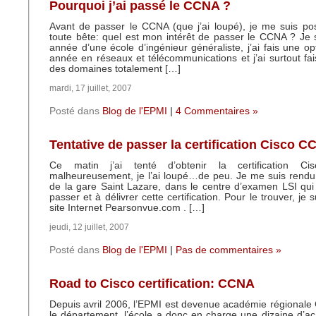
Pourquoi j’ai passé le CCNA ?
Avant de passer le CCNA (que j’ai loupé), je me suis po
toute bête: quel est mon intérêt de passer le CCNA ? Je 
année d’une école d’ingénieur généraliste, j’ai fais une op
année en réseaux et télécommunications et j’ai surtout fa
des domaines totalement […]
mardi, 17 juillet, 2007
Posté dans
Blog de l'EPMI
|
4 Commentaires »
Tentative de passer la certification Cisco 
Ce matin j’ai tenté d’obtenir la certification C
malheureusement, je l’ai loupé…de peu. Je me suis rendu
de la gare Saint Lazare, dans le centre d’examen LSI qui 
passer et à délivrer cette certification. Pour le trouver, je 
site Internet Pearsonvue.com . […]
jeudi, 12 juillet, 2007
Posté dans
Blog de l'EPMI
|
Pas de commentaires »
Road to Cisco certification: CCNA
Depuis avril 2006, l’EPMI est devenue académie régionale 
le département, l’école a donc en charge une dizaine d’a