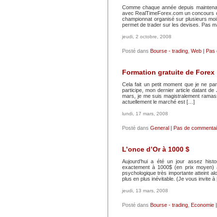
Comme chaque année depuis maintenant 3
avec RealTimeForex.com un concours de 
championnat organisé sur plusieurs mois
permet de trader sur les devises. Pas m
jeudi, 2 octobre, 2008
Posté dans
Bourse - trading
,
Web
|
Pas 
Formation gratuite de Forex
Cela fait un petit moment que je ne p
participe, mon dernier article datant d
mars, je me suis magistralement ramassé
actuellement le marché est […]
lundi, 17 mars, 2008
Posté dans
General
|
Pas de commentai
L’once d’Or à 1000 $
Aujourd’hui a été un jour assez histor
exactement à 1000$ (en prix moyen) à
psychologique très importante atteint al
plus en plus inévitable. (Je vous invite à
jeudi, 13 mars, 2008
Posté dans
Bourse - trading
,
Economie
|