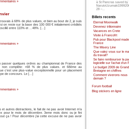
mmentaires »
à St Pancras saved by
NarutoUzumaki199920
28 –...
nvier
Billets recents
rouvais à 68% de plus values, et bien au bout de 2, je suis
Eternal Moonwalk
 on reste sur la base des 100 000 € initialement crédités
Devenez trilionnaire
’ai oscillé entre 110% et …48%. […]
Vacances en Crete
Visite à Francofrt
Pub pour Blackpool made
France
mmentaires »
The Misery Line
Que valez vous sur le m
du travail?
Se faire rembourser la par
logicielle sur l’achat d’un
i pu passer quelques ordres au championnat de France des
ne non complète: +68 % de plus values. et 68ème au
Le budget 2009 de Grand
que c’est une plus-value exceptionnelle pour un placement
Bretagne en chiffres
ype de concours. Le […]
Comment viverons nous
demain ?
Forum football
mmentaires »
Blog stickers en ligne
et autres distractions, le fait de ne pas avoir Internet m’a
x pour le mois de décembre. 3eme mois donc ou je fini
out ça ! Pour décembre j’ai cette excuse de ne pas avoir