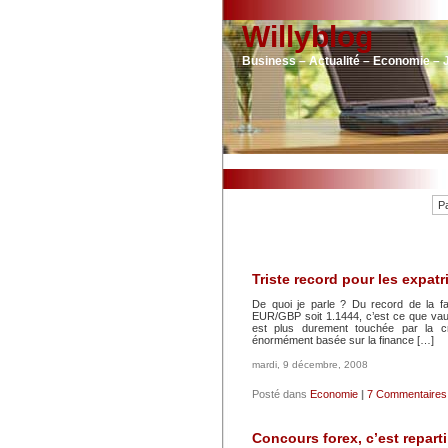
Willyblog
Business – Actualité – Economie – 
P
Triste record pour les expat
De quoi je parle ? Du record de la fa
EUR/GBP soit 1.1444, c’est ce que vaut 
est plus durement touchée par la c
énormément basée sur la finance […]
mardi, 9 décembre, 2008
Posté dans
Economie
|
7 Commentaires
Concours forex, c’est reparti