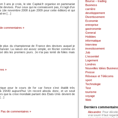
Bourse – trading
 ans je crois, le site Capital.fr organise en partenariat
Business
devises. Pour ceux qui ne connaissent pas, il s’agit d’un
carrière
 (de novembre 2008 à juin 2009 pour cette édition) et qui
developpement
al en […]
Divertissement
Economie
entreprise
de commentaires »
gastronomie
General
Hobbies
informatique
Interview
arle plus du championnat de France des devises auquel je
investissement
e Janvier. La raison est assez simple, en février comme en
 dès les premiers jours. Je n’ai pas tenté de folies mais
Job
L'essentiel
Logement
Londres
Nouvelles Idées Busines
res »
Presse
Réseaux et Télécoms
sport
Technologie
ique pour le cours de l’or car l’once s’est établit très
Test
 15h40 aujourd’hui: Un record absolu donc, et un seuil
tourisme
ors que la crise mondiale partant des Etats-Unis devient de
voyage
 […]
Web
Derniers commentair
Pas de commentaires »
Alexandre
: Pour décele
vrai sourir il faut regard