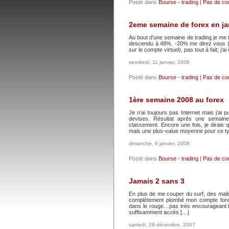
Posté dans
Bourse - trading
|
Pas de co
2eme semaine de forex en ja
Au bout d’une semaine de trading je me t
descendu à 48%. -20% me direz vous (si
sur le compte virtuel), pas tout à fait; j
vendredi, 11 janvier, 2008
Posté dans
Bourse - trading
|
Pas de co
1ère semaine 2008 au forex
Je n’ai toujours pas Internet mais j’a
devises. Résultat après une semai
classement. Encore une fois, je dirais 
mais une plus-value moyenne pour ce t
dimanche, 6 janvier, 2008
Posté dans
Bourse - trading
|
Pas de co
Jamais 2 sans 3
En plus de me couper du surf, des mails 
complètement plombé mon compte fore
dans le rouge…pas très encourageant t
suffisamment accès […]
samedi, 29 décembre, 2007