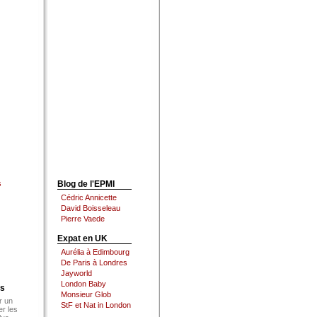
s
Blog de l'EPMI
Cédric Annicette
David Boisseleau
Pierre Vaede
Expat en UK
Aurélia à Edimbourg
De Paris à Londres
Jayworld
London Baby
es
Monsieur Glob
r un
StF et Nat in London
er les