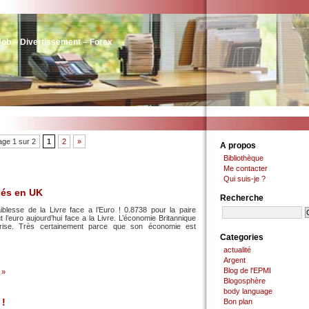
Job – Divertissement – Forex
age 1 sur 2
1
2
»
A propos
Bibliothèque
Me contacter
Qui suis-je ?
riés en UK
Recherche
iblesse de la Livre face a l’Euro ! 0.8738 pour la paire
l’euro aujourd’hui face a la Livre. L’économie Britannique
rise. Très certainement parce que son économie est
Categories
actualité
Argent
Blog de l'EPMI
 »
Blogosphère
body language
 !
Bon plan