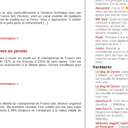
yeux c’est presque le p
important. On ne peut...
Alexandre
: J’ai eu 18
merci du site de teste t
x et plus particulièrement à l’analyse technique pour par
appris pas mal de chos
France des Devises, voici un canal youtube de quelques
MR Varin
: Quel est l’ap
ciel de trading sur le Forex. Vous y apprendrez à manier
minimum à donner? En
e le point pivot, le retracement […]
moyenne, au bout de
combien de temps l’affa
devient rentable ( à...
Paulo
: Presque 4 ans p
mmentaires »
tard avez vous appliqué
principes du livre ?
momo
: Bonsoir, je
orex en janvier
souhaiterais ouvrir un f
indoor près de chez mo
ive à rester en positif sur le championnat de France des
cherche un peu d’aide 
(23h CET), je me trouvais à 231% de plus-values. Ceci me
infos...
lus exactement à la 38eme place. Encore insuffisant pour
Trackbacks
Le blog de Dynen
: ques
à William, un “ancien” 
qui travaille en Angleter
voici ses...
mmentaires »
Le blog de Dynen
: ques
à William, un “ancien” 
qui travaille en Angleter
voici ses...
www.fuzz.fr
: Très fort 
as éliminé du championnat de France des devises organisé
spoofing… | Willyblog...
orex. Ma première semaine s’est soldée par une plus value
www.fuzz.fr
: Gagnez d
é à 48% (toujours en comparant à la valeur initiale de
l’argent en rédigant des
articles sur le sport |
Willyblog...
Websites tagged "stpa
on Postsaver
: – Cham