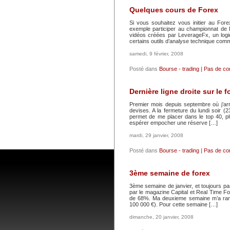
Quelques cours de Forex
Si vous souhaitez vous initier au Fore
exemple participer au championnat de 
vidéos créées par LeverageFx, un logi
certains outils d’analyse technique comm
samedi, 9 février, 2008
Posté dans
Bourse - trading
|
Pas de co
Dernière ligne droite sur le f
Premier mois depuis septembre où j’arr
devises. A la fermeture du lundi soir 
permet de me placer dans le top 40, p
espérer empocher une réserve […]
mardi, 29 janvier, 2008
Posté dans
Bourse - trading
|
Pas de co
3ème semaine de forex
3ème semaine de janvier, et toujours p
par le magazine Capital et Real Time F
de 68%. Ma deuxieme semaine m’a ramen
100 000 €). Pour cette semaine […]
dimanche, 20 janvier, 2008