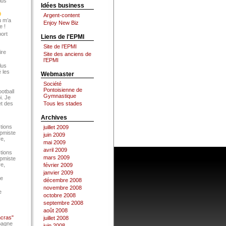
lus
Idées business
Argent-content
u m’a
Enjoy New Biz
e !
port
Liens de l'EPMI
Site de l’EPMI
ire
Site des anciens de
l’EPMI
lus
 les
Webmaster
Société
Pontoisienne de
ootball
Gymnastique
i. Je
et des
Tous les stades
Archives
tions
juillet 2009
Epmiste
juin 2009
re,
mai 2009
avril 2009
tions
mars 2009
Epmiste
re,
février 2009
janvier 2009
ce
décembre 2008
novembre 2008
e
octobre 2008
septembre 2008
août 2008
ncras"
juillet 2008
pagne
juin 2008