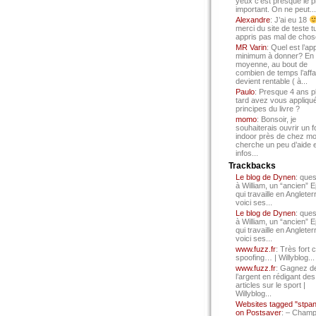
yeux c’est presque le p
important. On ne peut...
Alexandre
: J’ai eu 18
merci du site de teste t
appris pas mal de chos
MR Varin
: Quel est l’ap
minimum à donner? En
moyenne, au bout de
combien de temps l’affa
devient rentable ( à...
Paulo
: Presque 4 ans p
tard avez vous appliqué
principes du livre ?
momo
: Bonsoir, je
souhaiterais ouvrir un f
indoor près de chez mo
cherche un peu d’aide 
infos...
Trackbacks
Le blog de Dynen
: ques
à William, un “ancien” 
qui travaille en Angleter
voici ses...
Le blog de Dynen
: ques
à William, un “ancien” 
qui travaille en Angleter
voici ses...
www.fuzz.fr
: Très fort 
spoofing… | Willyblog...
www.fuzz.fr
: Gagnez d
l’argent en rédigant des
articles sur le sport |
Willyblog...
Websites tagged "stpa
on Postsaver
: – Cham