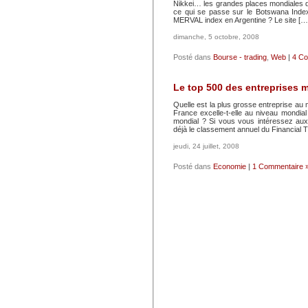
Nikkei… les grandes places mondiales 
ce qui se passe sur le Botswana Inde
MERVAL index en Argentine ? Le site […
dimanche, 5 octobre, 2008
Posté dans
Bourse - trading
,
Web
|
4 Co
Le top 500 des entreprises 
Quelle est la plus grosse entreprise au 
France excelle-t-elle au niveau mondia
mondial ? Si vous vous intéressez aux
déjà le classement annuel du Financial 
jeudi, 24 juillet, 2008
Posté dans
Economie
|
1 Commentaire 