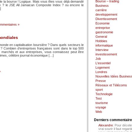
Bourse – trading
de la bourse ! Logique. Mais vous êtes vous déjà demandé
x ? le JSE All Jamaican Composite Index ? ou encore le
Business
]
carrière
developpement
Divertissement
Economie
mmentaires »
entreprise
gastronomie
General
mondiales
Hobbies
monde en capitalisation boursière ? Dans quels secteurs le
informatique
l ? Combien d’entreprises françaises sont dans le top 500
Interview
 marchés et aux entreprises, vous connaissez peut être
investissement
Times, célèbre journal économique […]
Job
L'essentiel
Logement
»
Londres
Nouvelles Idées Busines
Presse
Réseaux et Télécoms
sport
Technologie
Test
tourisme
voyage
Web
Derniers commentair
Alexandre
: Pour décele
vrai sourir il faut regard