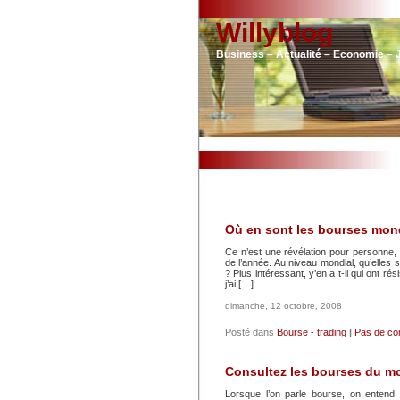
Willyblog
Business – Actualité – Economie – 
Où en sont les bourses mon
Ce n’est une révélation pour personne,
de l’année. Au niveau mondial, qu’elles s
? Plus intéressant, y’en a t-il qui ont ré
j’ai […]
dimanche, 12 octobre, 2008
Posté dans
Bourse - trading
|
Pas de co
Consultez les bourses du m
Lorsque l’on parle bourse, on ente