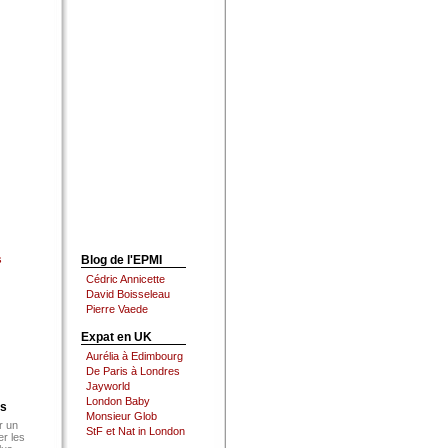
s
Blog de l'EPMI
Cédric Annicette
David Boisseleau
Pierre Vaede
Expat en UK
Aurélia à Edimbourg
De Paris à Londres
Jayworld
London Baby
es
Monsieur Glob
r un
StF et Nat in London
er les