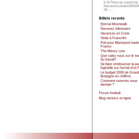
à St Pancras saved by
NarutoUzumaki199920
28 –...
Billets recents
Eternal Moonwalk
Devenez trilionnaire
Vacances en Crete
Visite à Francofrt
Pub pour Blackpool made
France
The Misery Line
Que valez vous sur le m
du travail?
Se faire rembourser la par
logicielle sur l’achat d’un
Le budget 2009 de Grand
Bretagne en chiffres
Comment viverons nous
demain ?
Forum football
Blog stickers en ligne