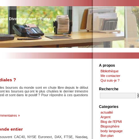
Job – Divertissement – Forex
A propos
Bibliothèque
Me contacter
diales ?
Qui suis-je ?
 les bourses du monde sont en chute libre depuis le début
Recherche
ont les bourses qui ont le plus chutées le dernier trimestre
sisté et sont dans le positif ? Pour répondre à ces questions
Categories
actualité
mmentaires »
Argent
Blog de l'EPMI
Blogosphère
onde entier
body language
Bon plan
nd souvent CAC40, NYSE Euronext, DAX, FTSE, Nasdaq,