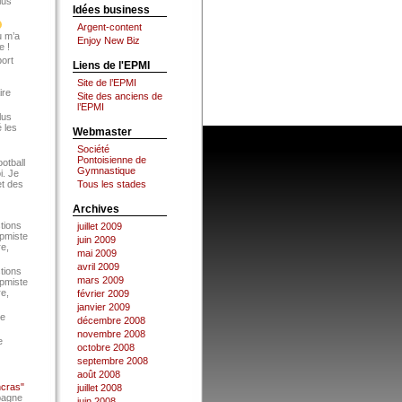
lus
Idées business
Argent-content
u m’a
Enjoy New Biz
e !
port
Liens de l'EPMI
Site de l’EPMI
ire
Site des anciens de
l’EPMI
lus
 les
Webmaster
Société
Pontoisienne de
ootball
Gymnastique
i. Je
et des
Tous les stades
Archives
tions
juillet 2009
Epmiste
juin 2009
re,
mai 2009
avril 2009
tions
mars 2009
Epmiste
re,
février 2009
janvier 2009
ce
décembre 2008
novembre 2008
e
octobre 2008
septembre 2008
août 2008
ncras"
juillet 2008
pagne
juin 2008