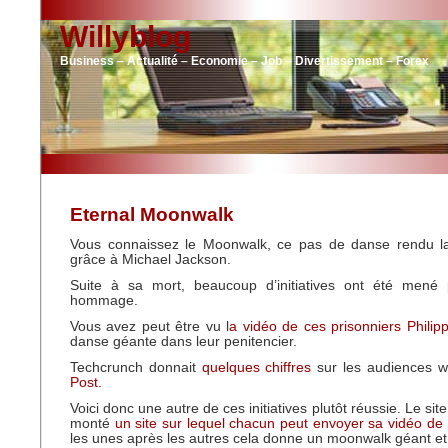
Willyblog
Business – Actualité – Economie – Job – Divertissement – Forex
Eternal Moonwalk
Vous connaissez le Moonwalk, ce pas de danse rendu 
grâce à Michael Jackson.
Suite à sa mort, beaucoup d’initiatives ont été mené 
hommage.
Vous avez peut être vu l
a vidéo de ces prisonniers Philipp
danse géante dans leur penitencier.
Techcrunch donnait
quelques chiffres
sur les audiences 
Post.
Voici donc une autre de ces initiatives plutôt réussie. Le sit
monté
un site sur lequel chacun peut envoyer sa vidéo d
les unes après les autres cela donne un moonwalk géant et 