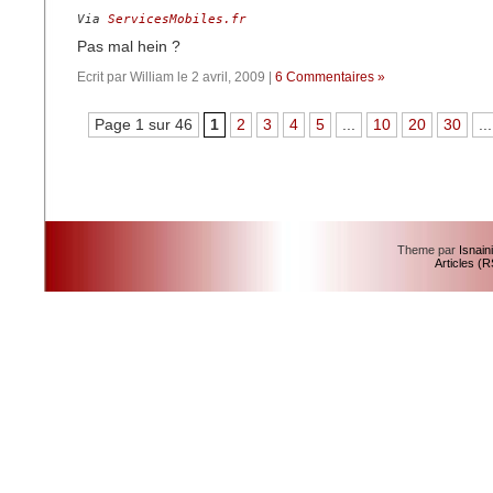
Via 
ServicesMobiles.fr
Pas mal hein ?
Ecrit par William le 2 avril, 2009 |
6 Commentaires »
Page 1 sur 46
1
2
3
4
5
...
10
20
30
...
Theme par
Isnain
Articles (