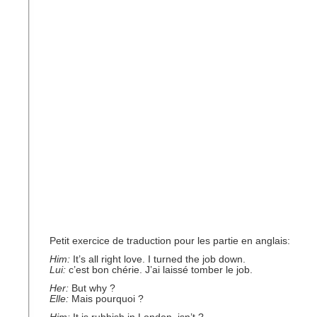
Petit exercice de traduction pour les partie en anglais:
Him:
It’s all right love. I turned the job down.
Lui:
c’est bon chérie. J’ai laissé tomber le job.
Her:
But why ?
Elle:
Mais pourquoi ?