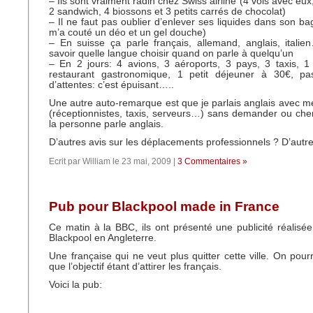
– Ils sont vraiment radin chez Swiss airline (4 vols avec eux, 
2 sandwich, 4 biossons et 3 petits carrés de chocolat)
– Il ne faut pas oublier d’enlever ses liquides dans son b
m’a couté un déo et un gel douche)
– En suisse ça parle français, allemand, anglais, itali
savoir quelle langue choisir quand on parle à quelqu’un
– En 2 jours: 4 avions, 3 aéroports, 3 pays, 3 taxis, 1 
restaurant gastronomique, 1 petit déjeuner à 30€, p
d’attentes: c’est épuisant…..
Une autre auto-remarque est que je parlais anglais avec me
(réceptionnistes, taxis, serveurs…) sans demander ou cher
la personne parle anglais.
D’autres avis sur les déplacements professionnels ? D’autr
Ecrit par William le 23 mai, 2009 |
3 Commentaires »
Pub pour Blackpool made in France
Ce matin à la BBC, ils ont présenté une publicité réalisée 
Blackpool en Angleterre.
Une française qui ne veut plus quitter cette ville. On pour
que l’objectif étant d’attirer les français.
Voici la pub: