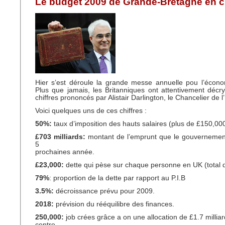
Le budget 2009 de Grande-Bretagne en ch
Hier s’est déroule la grande messe annuelle pou l’écono
Plus que jamais, les Britanniques ont attentivement déc
chiffres prononcés par Alistair Darlington, le Chancelier de l
Voici quelques uns de ces chiffres :
50%:
taux d’imposition des hauts salaires (plus de £150,00
£703 milliards:
montant de l’emprunt que le gouvernement
5
prochaines année.
£23,000:
dette qui pèse sur chaque personne en UK (total de
79%
: proportion de la dette par rapport au P.I.B
3.5%:
décroissance prévu pour 2009.
2018:
prévision du rééquilibre des finances.
250,000:
job crées grâce a on une allocation de £1.7 millia
centre.