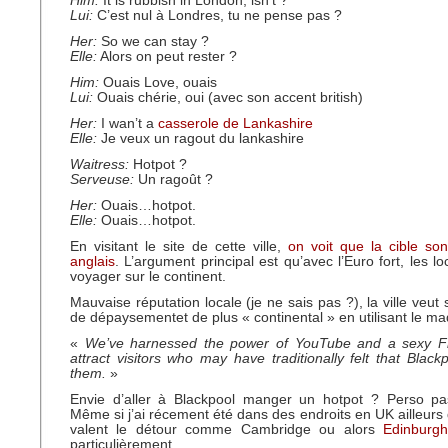
Him:
It is rubbish in London, isn’t ?
Lui:
C’est nul à Londres, tu ne pense pas ?
Her:
So we can stay ?
Elle:
Alors on peut rester ?
Him:
Ouais Love, ouais
Lui:
Ouais chérie, oui (avec son accent british)
Her:
I wan’t a
casserole de Lankashire
Elle:
Je veux un ragout du lankashire
Waitress:
Hotpot ?
Serveuse:
Un ragoût ?
Her:
Ouais…hotpot.
Elle:
Ouais…hotpot.
En visitant le site de cette ville,
on voit que la cible son
anglais
. L’argument principal est qu’avec l’Euro fort, les 
voyager sur le continent.
Mauvaise réputation locale (je ne sais pas ?), la ville veut
de dépaysementet de plus « continental » en utilisant le ma
«
We’ve harnessed the power of YouTube and a sexy F
attract visitors who may have traditionally felt that Black
them.
»
Envie d’aller à Blackpool manger un hotpot ? Perso pa
Même si j’ai récement été dans des endroits en UK ailleurs
valent le détour comme Cambridge ou alors
Edinbur
particulièrement.