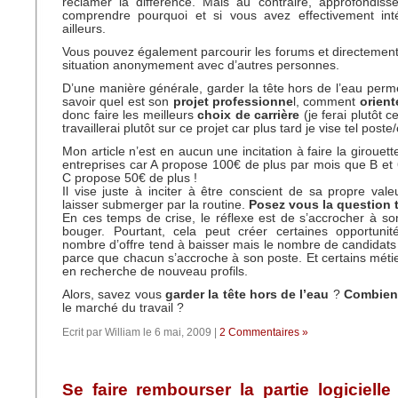
réclamer la différence. Mais au contraire, approfondiss
comprendre pourquoi et si vous avez effectivement int
ailleurs.
Vous pouvez également parcourir les forums et directemen
situation anonymement avec d’autres personnes.
D’une manière générale, garder la tête hors de l’eau per
savoir quel est son
projet professionne
l, comment
orient
donc faire les meilleurs
choix de carrière
(je ferai plutôt c
travaillerai plutôt sur ce projet car plus tard je vise tel po
Mon article n’est en aucun une incitation à faire la girouett
entreprises car A propose 100€ de plus par mois que B et 
C propose 50€ de plus !
Il vise juste à inciter à être conscient de sa propre val
laisser submerger par la routine.
Posez vous la question 
En ces temps de crise, le réflexe est de s’accrocher à s
bouger. Pourtant, cela peut créer certaines opportunité
nombre d’offre tend à baisser mais le nombre de candidats
parce que chacun s’accroche à son poste. Et certains métie
en recherche de nouveau profils.
Alors, savez vous
garder la tête hors de l’eau
?
Combien
le marché du travail ?
Ecrit par William le 6 mai, 2009 |
2 Commentaires »
Se faire rembourser la partie logicielle