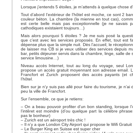
Lorsque j’entends 5 étoiles, je m’attends à quelque chose d
Tout d’abord l’extérieur de l’hôtel est moche, ce sont 2 ba
couleur béton. La chambre (la mienne en tout cas), comm
est certe belle mais pas exceptionnelle (je ne savais p
cathodiques existaient toujours…)
Mais alors pourquoi 5 étoiles ? Je me suis posé la quest
que c’est avec les services proposés. En effet, tout est fa
dépense plus que la simple nuit. Dès l’accueil, le réceptio
de laisser ma CB si je veux utiliser des services depuis 
bar, petits déjeuner servis dans la chambre, linge, salle de 
service limousine…)
Niveau accès Internet, tout au long du voyage, seul Lon
propose un accès gratuit moyennant son adresse email. L
Francfort et Zurich proposent des accès payants (et ch
l’hôtel.
Bien sur je n’y suis pas allé pour faire du tourisme, je n’ai
peu la ville de Francfort.
Sur l’ensemble, ce que je retiens:
– On a beau pouvoir profiter d’un bon standing, lorsque l’o
l’intêret est moindre (d’ou quelque part la célèbre phrase:
pas le bonheur)
– Zurich est un aéroport très chic !
– Il n’y a que London City Airport qui propose le Wifi Gratuit
– Le Burger King en Suisse est super cher