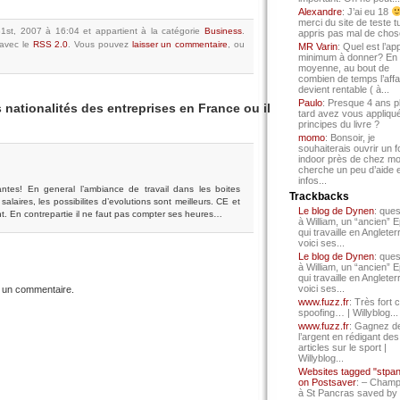
Alexandre
: J’ai eu 18
merci du site de teste t
t 31st, 2007 à 16:04
et appartient à la catégorie
Business
.
appris pas mal de chos
avec le
RSS 2.0
.
Vous pouvez
laisser un commentaire
, ou
MR Varin
: Quel est l’ap
minimum à donner? En
moyenne, au bout de
combien de temps l’affa
devient rentable ( à...
Paulo
: Presque 4 ans p
 nationalités des entreprises en France ou il
tard avez vous appliqué
principes du livre ?
momo
: Bonsoir, je
souhaiterais ouvrir un f
indoor près de chez mo
cherche un peu d’aide 
infos...
antes! En general l’ambiance de travail dans les boites
Trackbacks
alaires, les possibilites d’evolutions sont meilleurs. CE et
Le blog de Dynen
: ques
. En contrepartie il ne faut pas compter ses heures…
à William, un “ancien” 
qui travaille en Angleter
voici ses...
Le blog de Dynen
: ques
à William, un “ancien” 
qui travaille en Angleter
voici ses...
 un commentaire.
www.fuzz.fr
: Très fort 
spoofing… | Willyblog...
www.fuzz.fr
: Gagnez d
l’argent en rédigant des
articles sur le sport |
Willyblog...
Websites tagged "stpa
on Postsaver
: – Cham
à St Pancras saved by