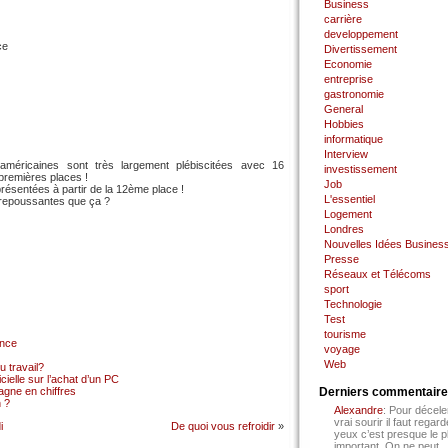
Business
carrière
developpement
ce
Divertissement
Economie
entreprise
gastronomie
General
Hobbies
informatique
Interview
 américaines sont très largement plébiscitées avec 16
investissement
 premières places !
Job
résentées à partir de la 12ème place !
L'essentiel
i repoussantes que ça ?
Logement
Londres
Nouvelles Idées Busines
Presse
Réseaux et Télécoms
sport
Technologie
Test
tourisme
ance
voyage
Web
 travail?
cielle sur l’achat d’un PC
gne en chiffres
Derniers commentair
 ?
Alexandre
: Pour décele
vrai sourir il faut regard
i
De quoi vous refroidir
»
yeux c’est presque le p
important. On ne peut...