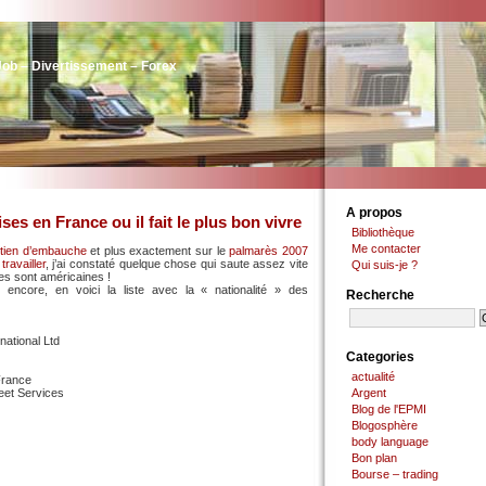
Job – Divertissement – Forex
A propos
ses en France ou il fait le plus bon vivre
Bibliothèque
Me contacter
retien d’embauche
et plus exactement sur le
palmarès 2007
travailler
, j’ai constaté quelque chose qui saute assez vite
Qui suis-je ?
ées sont américaines !
 encore, en voici la liste avec la « nationalité » des
Recherche
ational Ltd
Categories
actualité
France
leet Services
Argent
Blog de l'EPMI
Blogosphère
body language
Bon plan
Bourse – trading