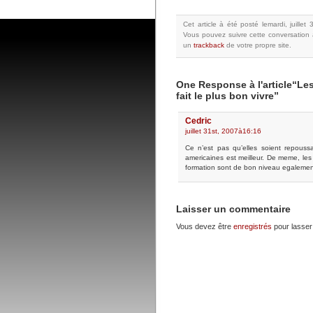
Cet article à été posté
lemardi, juille
Vous pouvez suivre cette conversation 
un
trackback
de votre propre site.
One Response à l'article“Les
fait le plus bon vivre”
Cedric
juillet 31st, 2007à16:16
Ce n’est pas qu’elles soient repouss
americaines est meilleur. De meme, les s
formation sont de bon niveau egalement
Laisser un commentaire
Vous devez être
enregistrés
pour lasser