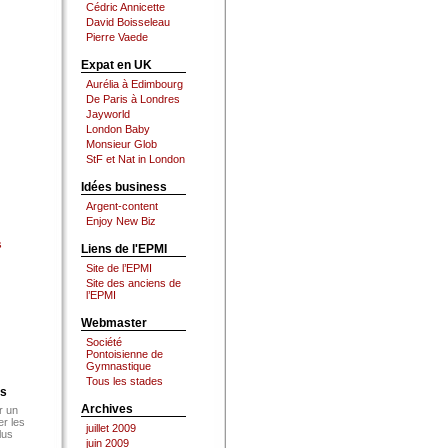
Cédric Annicette
David Boisseleau
Pierre Vaede
Expat en UK
Aurélia à Edimbourg
De Paris à Londres
Jayworld
London Baby
Monsieur Glob
StF et Nat in London
Idées business
Argent-content
Enjoy New Biz
s
Liens de l'EPMI
Site de l’EPMI
Site des anciens de
l’EPMI
Webmaster
Société
Pontoisienne de
Gymnastique
Tous les stades
es
Archives
r un
er les
juillet 2009
lus
juin 2009