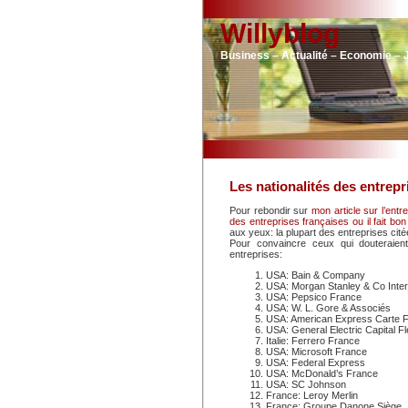
Willyblog
Business – Actualité – Economie – 
Les nationalités des entrepri
Pour rebondir sur
mon article sur l’ent
des entreprises françaises ou il fait bon 
aux yeux: la plupart des entreprises cit
Pour convaincre ceux qui douteraient
entreprises:
USA: Bain & Company
USA: Morgan Stanley & Co Intern
USA: Pepsico France
USA: W. L. Gore & Associés
USA: American Express Carte 
USA: General Electric Capital F
Italie: Ferrero France
USA: Microsoft France
USA: Federal Express
USA: McDonald’s France
USA: SC Johnson
France: Leroy Merlin
France: Groupe Danone Siège