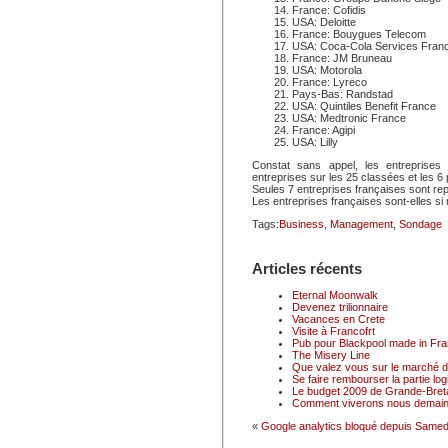
France: Cofidis
USA: Deloitte
France: Bouygues Telecom
USA: Coca-Cola Services Fran
France: JM Bruneau
USA: Motorola
France: Lyreco
Pays-Bas: Randstad
USA: Quintiles Benefit France
USA: Medtronic France
France: Agipi
USA: Lilly
Constat sans appel, les entreprises
entreprises sur les 25 classées et les 6
Seules 7 entreprises françaises sont rep
Les entreprises françaises sont-elles s
Tags:
Business
,
Management
,
Sondage
Articles récents
Eternal Moonwalk
Devenez trilionnaire
Vacances en Crete
Visite à Francofrt
Pub pour Blackpool made in Fr
The Misery Line
Que valez vous sur le marché du
Se faire rembourser la partie logi
Le budget 2009 de Grande-Breta
Comment viverons nous demain
«
Google analytics bloqué depuis Samed