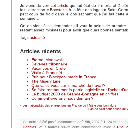
Je viens de voir
cet article
qui fait état de 2 morts et 2 bl
fait l’attraction « Booster » à la fête des loges à Saint Ge
petit coup de froid dans le dos sachant que j’ai fait cette at
semaine…
On en vient à se demander s’il vaut la peine de prendre 
restent assez minimes) pour avoir quelques bonnes sentati
Tags:
actualité
Articles récents
Eternal Moonwalk
Devenez trilionnaire
Vacances en Crete
Visite à Francofrt
Pub pour Blackpool made in France
The Misery Line
Que valez vous sur le marché du travail?
Se faire rembourser la partie logicielle sur l’achat d’
Le budget 2009 de Grande-Bretagne en chiffres
Comment viverons nous demain ?
«
Les nationalités des entreprises en France ou il fait le plus bon vivre
Pas de billet pour cause de 
Cet article à été posté
ledimanche, août 5th, 2007 à 11:24
et apparti
Hobbies
.
Vous pouvez suivre cette conversation avec le
RSS 2