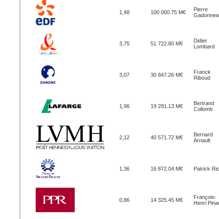
Pierre
1,48
100 000.75 M€
Gadonnei
Didier
3,75
51 722.80 M€
Lombard
Franck
3,07
30 847.26 M€
Riboud
Bertrand
1,96
19 291.13 M€
Collomb
Bernard
2,12
40 571.72 M€
Arnault
1,36
16 872.04 M€
Patrick Ri
François-
0,86
14 325.45 M€
Henri Pinau