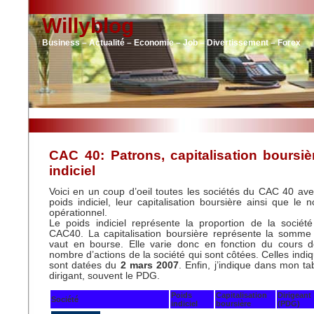
Willyblog
Business – Actualité – Economie – Job – Divertissement – Forex
CAC 40: Patrons, capitalisation boursiè
indiciel
Voici en un coup d’oeil toutes les sociétés du CAC 40 avec
poids indiciel, leur capitalisation boursière ainsi que le 
opérationnel.
Le poids indiciel représente la proportion de la société
CAC40. La capitalisation boursière représente la somme 
vaut en bourse. Elle varie donc en fonction du cours 
nombre d’actions de la société qui sont côtées. Celles indi
sont datées du
2 mars 2007
. Enfin, j’indique dans mon t
dirigant, souvent le PDG.
Poids
Capitalisation
Dirigeant
Société
indiciel
boursière
(PDG)