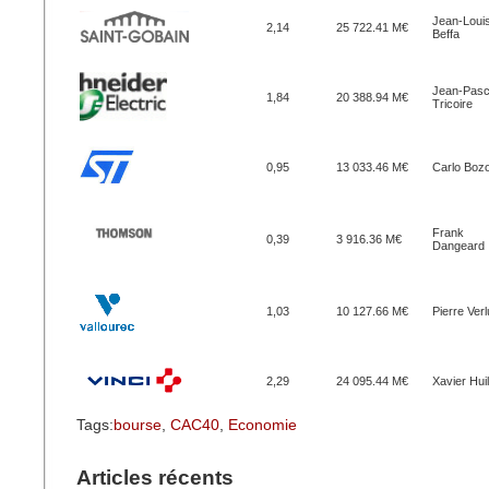
Jean-Loui
2,14
25 722.41 M€
Beffa
Jean-Pasc
1,84
20 388.94 M€
Tricoire
0,95
13 033.46 M€
Carlo Bozo
Frank
0,39
3 916.36 M€
Dangeard
1,03
10 127.66 M€
Pierre Ver
2,29
24 095.44 M€
Xavier Huil
Tags:
bourse
,
CAC40
,
Economie
Articles récents