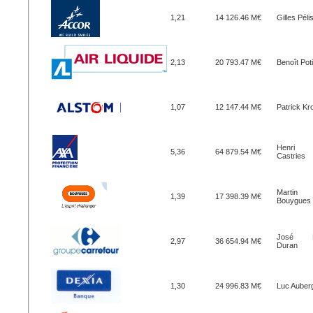
1,21
14 126.46 M€
Gilles Pél
2,13
20 793.47 M€
Benoît Pot
1,07
12 147.44 M€
Patrick Kr
Henri
5,36
64 879.54 M€
Castries
Martin
1,39
17 398.39 M€
Bouygues
José L
2,97
36 654.94 M€
Duran
1,30
24 996.83 M€
Luc Auber