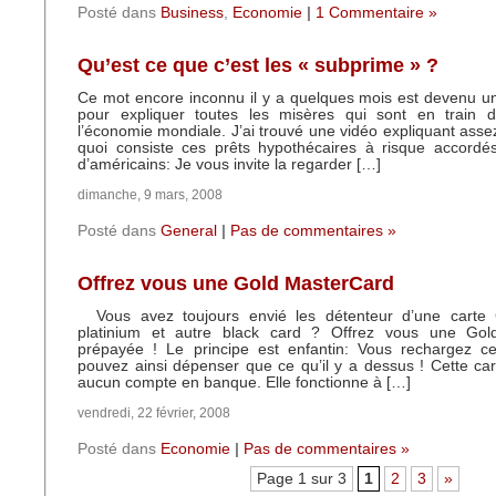
Posté dans
Business
,
Economie
|
1 Commentaire »
Qu’est ce que c’est les « subprime » ?
Ce mot encore inconnu il y a quelques mois est devenu u
pour expliquer toutes les misères qui sont en train d
l’économie mondiale. J’ai trouvé une vidéo expliquant ass
quoi consiste ces prêts hypothécaires à risque accordés
d’américains: Je vous invite la regarder […]
dimanche, 9 mars, 2008
Posté dans
General
|
Pas de commentaires »
Offrez vous une Gold MasterCard
Vous avez toujours envié les détenteur d’une carte 
platinium et autre black card ? Offrez vous une Go
prépayée ! Le principe est enfantin: Vous rechargez ce
pouvez ainsi dépenser que ce qu’il y a dessus ! Cette cart
aucun compte en banque. Elle fonctionne à […]
vendredi, 22 février, 2008
Posté dans
Economie
|
Pas de commentaires »
Page 1 sur 3
1
2
3
»