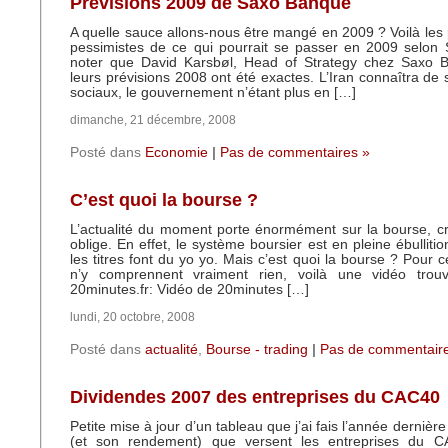
Prévisions 2009 de Saxo Banque
A quelle sauce allons-nous être mangé en 2009 ? Voilà les p
pessimistes de ce qui pourrait se passer en 2009 selon
noter que David Karsbøl, Head of Strategy chez Saxo 
leurs prévisions 2008 ont été exactes. L’Iran connaîtra de 
sociaux, le gouvernement n’étant plus en […]
dimanche, 21 décembre, 2008
Posté dans
Economie
|
Pas de commentaires »
C’est quoi la bourse ?
L’actualité du moment porte énormément sur la bourse, c
oblige. En effet, le système boursier est en pleine ébulliti
les titres font du yo yo. Mais c’est quoi la bourse ? Pour c
n’y comprennent vraiment rien, voilà une vidéo trou
20minutes.fr: Vidéo de 20minutes […]
lundi, 20 octobre, 2008
Posté dans
actualité
,
Bourse - trading
|
Pas de commentair
Dividendes 2007 des entreprises du CAC40
Petite mise à jour d’un tableau que j’ai fais l’année dernière
(et son rendement) que versent les entreprises du C