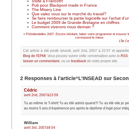
Visite à Francofrt
Pub pour Blackpool made in France
The Misery Line
Que valez vous sur le marché du travail?
Se faire rembourser la partie logicielle sur l’achat d’
Le budget 2009 de Grande-Bretagne en chiffres
Comment viverons nous demain ?
«
Présidentielles 2007: Encore hésitant, faites votre programme et trouvez l
correspond le mieux
L’île C
Cet article à été posté
lelundi, avril 2nd, 2007 à 22:57
et apparti
Blog de l'EPMI
.
Vous pouvez suivre cette conversation avec le
RSS 
laisser un commentaire
, ou un
trackback
de votre propre site.
2 Responses à l'article“L’INSEAD sur Second
Cédric
avril 2nd, 2007à23:59
Tu as même le T-shirt! Tu as été admis quand?! Tu as été vite je pens
au moins 5 ans d’éxpérience pro après le diplôme d’ingé pour int
William
avril 3rd, 2007à9:54