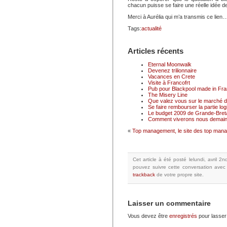
chacun puisse se faire une réelle idée
Merci à Aurélia qui m’a transmis ce lien
Tags:
actualité
Articles récents
Eternal Moonwalk
Devenez trilionnaire
Vacances en Crete
Visite à Francofrt
Pub pour Blackpool made in Fr
The Misery Line
Que valez vous sur le marché du
Se faire rembourser la partie logi
Le budget 2009 de Grande-Breta
Comment viverons nous demain
«
Top management, le site des top man
Cet article à été posté
lelundi, avril 2
pouvez suivre cette conversation avec
trackback
de votre propre site.
Laisser un commentaire
Vous devez être
enregistrés
pour lasser