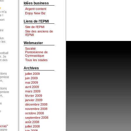
lus
Idées business
Argent-content
u m’a
Enjoy New Biz
e !
port
Liens de l'EPMI
Site de l’EPMI
ire
Site des anciens de
l’EPMI
lus
 les
Webmaster
Société
Pontoisienne de
ootball
Gymnastique
i. Je
et des
Tous les stades
Archives
tions
juillet 2009
Epmiste
juin 2009
re,
mai 2009
avril 2009
tions
mars 2009
Epmiste
re,
février 2009
janvier 2009
ce
décembre 2008
novembre 2008
e
octobre 2008
septembre 2008
août 2008
ncras"
juillet 2008
pagne
juin 2008