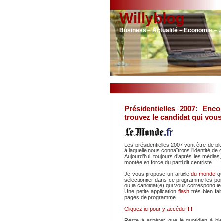
Willyblog
Business – Actualité – Economie – 
Présidentielles 2007: Enco
trouvez le candidat qui vou
Les présidentielles 2007 vont être de p
à laquelle nous connaîtrons l’identité de
Aujourd’hui, toujours d’après les média
montée en force du parti dit centriste.
Je vous propose un article
du monde
qu
sélectionner dans ce programme les point
ou la candidat(e) qui vous correspond le
Une petite application
flash
très bien fai
pages de programme…
Cliquez ici pour y accéder !!!
Reste à espérer que le quotidien à bi