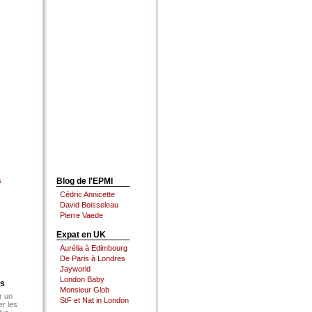
s
Blog de l'EPMI
Cédric Annicette
David Boisseleau
Pierre Vaede
Expat en UK
Aurélia à Edimbourg
De Paris à Londres
Jayworld
London Baby
es
Monsieur Glob
r un
StF et Nat in London
er les