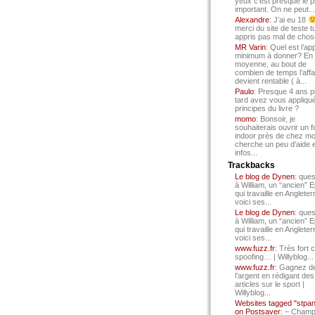
yeux c’est presque le p
important. On ne peut...
Alexandre
: J’ai eu 18
merci du site de teste t
appris pas mal de chos
MR Varin
: Quel est l’ap
minimum à donner? En
moyenne, au bout de
combien de temps l’affa
devient rentable ( à...
Paulo
: Presque 4 ans p
tard avez vous appliqué
principes du livre ?
momo
: Bonsoir, je
souhaiterais ouvrir un f
indoor près de chez mo
cherche un peu d’aide 
infos...
Trackbacks
Le blog de Dynen
: ques
à William, un “ancien” 
qui travaille en Angleter
voici ses...
Le blog de Dynen
: ques
à William, un “ancien” 
qui travaille en Angleter
voici ses...
www.fuzz.fr
: Très fort 
spoofing… | Willyblog...
www.fuzz.fr
: Gagnez d
l’argent en rédigant des
articles sur le sport |
Willyblog...
Websites tagged "stpa
on Postsaver
: – Cham