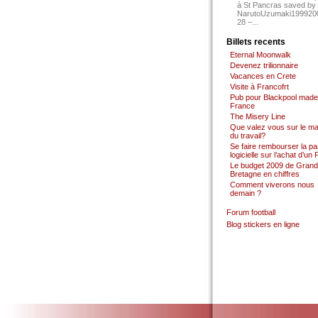
à St Pancras saved by
NarutoUzumaki199920
28 –...
Billets recents
Eternal Moonwalk
Devenez trilionnaire
Vacances en Crete
Visite à Francofrt
Pub pour Blackpool made
France
The Misery Line
Que valez vous sur le m
du travail?
Se faire rembourser la par
logicielle sur l’achat d’un
Le budget 2009 de Grand
Bretagne en chiffres
Comment viverons nous
demain ?
Forum football
Blog stickers en ligne