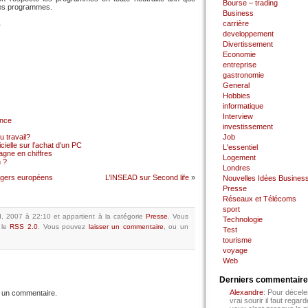
Bourse – trading
 des programmes.
Business
…
carrière
developpement
Divertissement
Economie
entreprise
gastronomie
General
Hobbies
informatique
Interview
ance
investissement
 travail?
Job
cielle sur l’achat d’un PC
L'essentiel
gne en chiffres
Logement
 ?
Londres
agers européens
L’INSEAD sur Second life
»
Nouvelles Idées Busines
Presse
Réseaux et Télécoms
sport
nd, 2007 à 22:10
et appartient à la catégorie
Presse
.
Vous
Technologie
 le
RSS 2.0
.
Vous pouvez
laisser un commentaire
, ou un
Test
tourisme
voyage
Web
Derniers commentair
Alexandre
: Pour décele
 un commentaire.
vrai sourir il faut regard