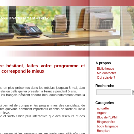
Job – Divertissement – Forex
A propos
re hésitant, faites votre programme et
Bibliothèque
s correspond le mieux
Me contacter
Qui suis-je ?
Recherche
lus en plus présentes dans les médias jusqu’au 6 mai, date
 celui ou celle qui va présider la France pendant 5 ans.
s, les français hésitent encore beaucoup notamment avec la
Categories
i permet de comparer les programmes des candidats, de
actualité
s qui vous semblent importants et enfin de sortir du lot le
 mieux.
Argent
te et surtout bien plus interactive que des discours et des
Blog de l'EPMI
Blogosphère
body language
Bon plan
en respecté les programmes en toute neutralité afin que