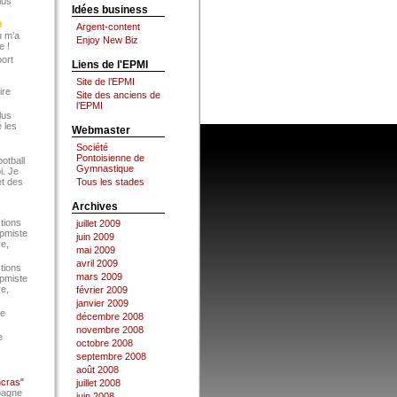
lus
Idées business
Argent-content
u m’a
Enjoy New Biz
e !
port
Liens de l'EPMI
Site de l’EPMI
ire
Site des anciens de
l’EPMI
lus
 les
Webmaster
Société
Pontoisienne de
ootball
Gymnastique
i. Je
et des
Tous les stades
Archives
tions
juillet 2009
Epmiste
juin 2009
re,
mai 2009
avril 2009
tions
mars 2009
Epmiste
re,
février 2009
janvier 2009
ce
décembre 2008
novembre 2008
e
octobre 2008
septembre 2008
août 2008
ncras"
juillet 2008
pagne
juin 2008