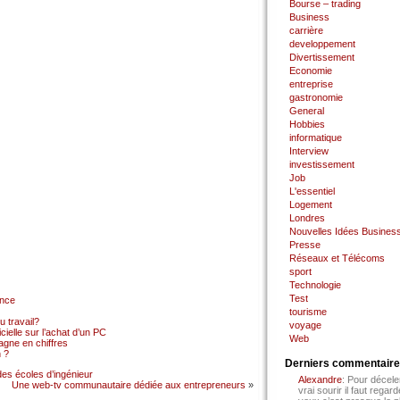
Bourse – trading
Business
carrière
developpement
Divertissement
Economie
entreprise
gastronomie
General
Hobbies
informatique
Interview
investissement
Job
L'essentiel
Logement
Londres
Nouvelles Idées Busines
Presse
Réseaux et Télécoms
sport
Technologie
Test
ance
tourisme
 travail?
voyage
cielle sur l’achat d’un PC
Web
gne en chiffres
 ?
Derniers commentair
es écoles d’ingénieur
Alexandre
: Pour décele
Une web-tv communautaire dédiée aux entrepreneurs
»
vrai sourir il faut regard