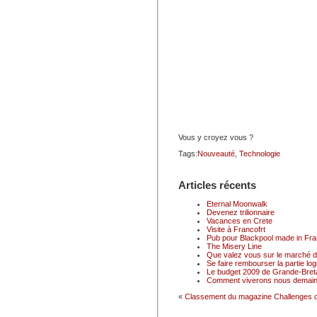
Vous y croyez vous ?
Tags:
Nouveauté
,
Technologie
Articles récents
Eternal Moonwalk
Devenez trilionnaire
Vacances en Crete
Visite à Francofrt
Pub pour Blackpool made in Fr
The Misery Line
Que valez vous sur le marché du
Se faire rembourser la partie logi
Le budget 2009 de Grande-Breta
Comment viverons nous demain
«
Classement du magazine Challenges d