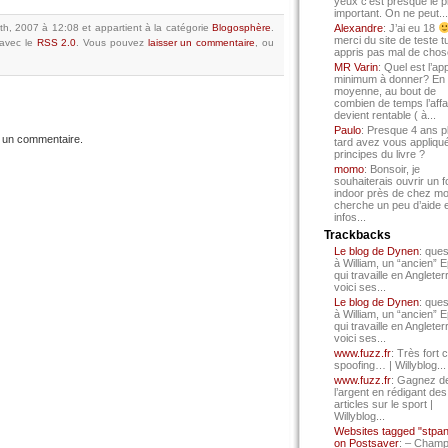
yeux c’est presque le p
important. On ne peut...
6th, 2007 à 12:08
et appartient à la catégorie
Blogosphère
.
Alexandre
: J’ai eu 18
merci du site de teste t
avec le
RSS 2.0
.
Vous pouvez
laisser un commentaire
, ou
appris pas mal de chos
MR Varin
: Quel est l’ap
minimum à donner? En
moyenne, au bout de
combien de temps l’affa
devient rentable ( à...
Paulo
: Presque 4 ans p
 un commentaire.
tard avez vous appliqué
principes du livre ?
momo
: Bonsoir, je
souhaiterais ouvrir un f
indoor près de chez mo
cherche un peu d’aide 
infos...
Trackbacks
Le blog de Dynen
: ques
à William, un “ancien” 
qui travaille en Angleter
voici ses...
Le blog de Dynen
: ques
à William, un “ancien” 
qui travaille en Angleter
voici ses...
www.fuzz.fr
: Très fort 
spoofing… | Willyblog...
www.fuzz.fr
: Gagnez d
l’argent en rédigant des
articles sur le sport |
Willyblog...
Websites tagged "stpa
on Postsaver
: – Cham