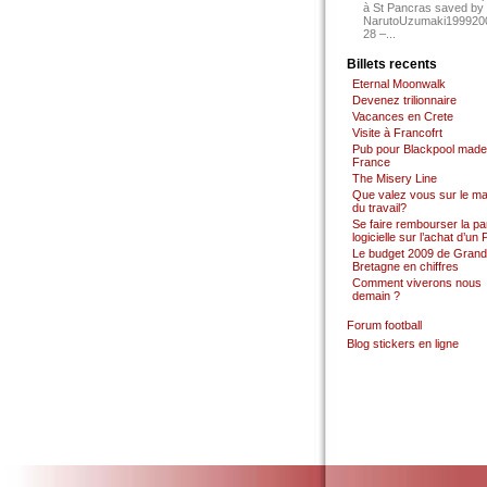
à St Pancras saved by
NarutoUzumaki199920
28 –...
Billets recents
Eternal Moonwalk
Devenez trilionnaire
Vacances en Crete
Visite à Francofrt
Pub pour Blackpool made
France
The Misery Line
Que valez vous sur le m
du travail?
Se faire rembourser la par
logicielle sur l’achat d’un
Le budget 2009 de Grand
Bretagne en chiffres
Comment viverons nous
demain ?
Forum football
Blog stickers en ligne