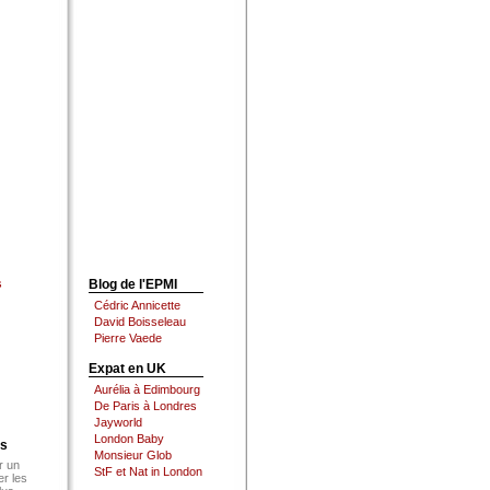
s
Blog de l'EPMI
Cédric Annicette
David Boisseleau
Pierre Vaede
Expat en UK
Aurélia à Edimbourg
De Paris à Londres
Jayworld
London Baby
es
Monsieur Glob
r un
StF et Nat in London
er les