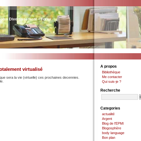
Job – Divertissement – Forex
A propos
otalement virtualisé
Bibliothèque
Me contacter
que sera la vie (virtuelle) ces prochaines decennies.
de.
Qui suis-je ?
Recherche
Categories
actualité
Argent
Blog de l'EPMI
Blogosphère
body language
Bon plan