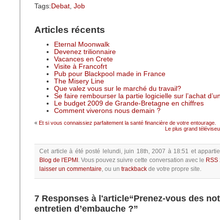
Tags:
Debat
,
Job
Articles récents
Eternal Moonwalk
Devenez trilionnaire
Vacances en Crete
Visite à Francofrt
Pub pour Blackpool made in France
The Misery Line
Que valez vous sur le marché du travail?
Se faire rembourser la partie logicielle sur l’achat d’
Le budget 2009 de Grande-Bretagne en chiffres
Comment viverons nous demain ?
«
Et si vous connaissiez parfaitement la santé financière de votre entourage.
Le plus grand télévis
Cet article à été posté
lelundi, juin 18th, 2007 à 18:51
et apparti
Blog de l'EPMI
.
Vous pouvez suivre cette conversation avec le
RSS 
laisser un commentaire
, ou un
trackback
de votre propre site.
7 Responses à l'article“Prenez-vous des no
entretien d’embauche ?”