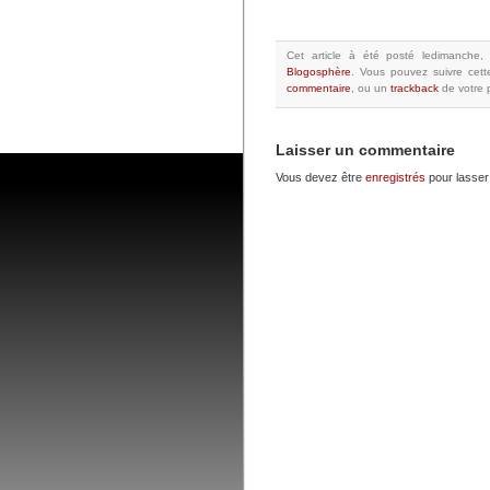
Cet article à été posté
ledimanche, 
Blogosphère
.
Vous pouvez suivre cett
commentaire
, ou un
trackback
de votre p
Laisser un commentaire
Vous devez être
enregistrés
pour lasser