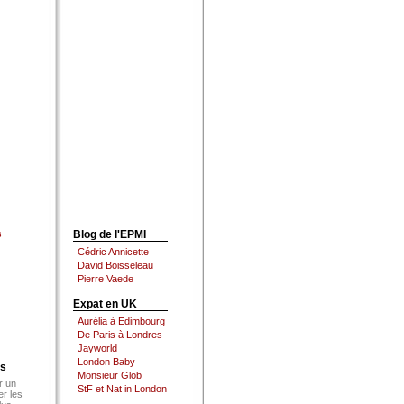
s
Blog de l'EPMI
Cédric Annicette
David Boisseleau
Pierre Vaede
Expat en UK
Aurélia à Edimbourg
De Paris à Londres
Jayworld
London Baby
es
Monsieur Glob
r un
StF et Nat in London
er les