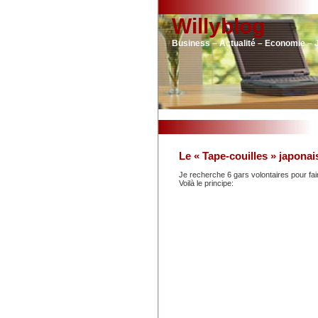
Willyblog
Business – Actualité – Economie – 
Le « Tape-couilles » japonai
Je recherche 6 gars volontaires pour fai
Voilà le principe: