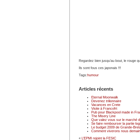
Regardez bien jusqu’au bout, le rouge qui
Ils sont fous ces japonais !!!
Tags:
humour
Articles récents
Eternal Moonwalk
Devenez trilionnaire
Vacances en Crete
Visite à Francofrt
Pub pour Blackpool made in Fr
The Misery Line
Que valez vous sur le marché du
Se faire rembourser la partie logi
Le budget 2009 de Grande-Breta
Comment viverons nous demain
«
L’EPMI rejoint la FESIC