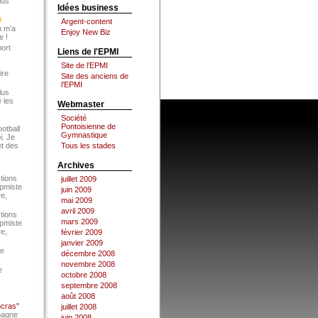
lus
Idées business
Argent-content
u m’a
Enjoy New Biz
e !
port
Liens de l'EPMI
Site de l’EPMI
ire
Site des anciens de
l’EPMI
lus
 les
Webmaster
Société
Pontoisienne de
ootball
Gymnastique
i. Je
et des
Tous les stades
Archives
tions
juillet 2009
Epmiste
juin 2009
re,
mai 2009
avril 2009
tions
mars 2009
Epmiste
re,
février 2009
janvier 2009
ce
décembre 2008
novembre 2008
e
octobre 2008
septembre 2008
août 2008
ncras"
juillet 2008
pagne
juin 2008