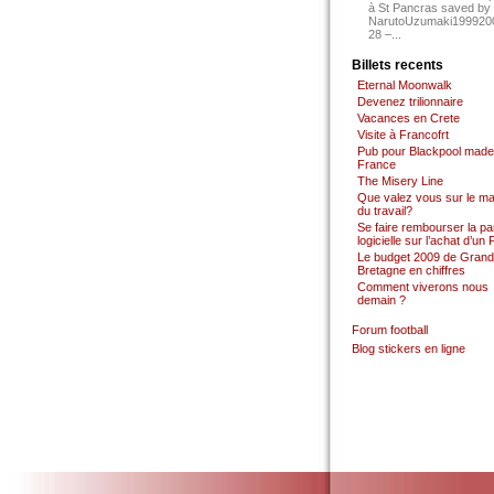
à St Pancras saved by
NarutoUzumaki199920
28 –...
Billets recents
Eternal Moonwalk
Devenez trilionnaire
Vacances en Crete
Visite à Francofrt
Pub pour Blackpool made
France
The Misery Line
Que valez vous sur le m
du travail?
Se faire rembourser la par
logicielle sur l’achat d’un
Le budget 2009 de Grand
Bretagne en chiffres
Comment viverons nous
demain ?
Forum football
Blog stickers en ligne