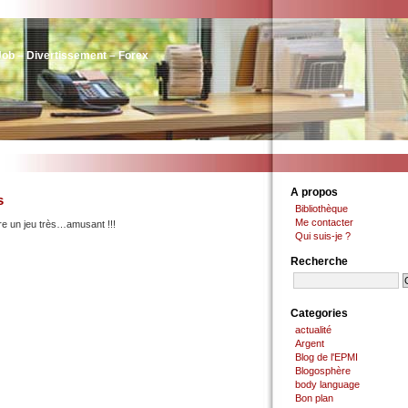
Job – Divertissement – Forex
A propos
s
Bibliothèque
Me contacter
re un jeu très…amusant !!!
Qui suis-je ?
Recherche
Categories
actualité
Argent
Blog de l'EPMI
Blogosphère
body language
Bon plan