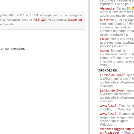
yeux c’est presque le p
important. On ne peut...
Alexandre
: J’ai eu 18
merci du site de teste t
juillet 8th, 2007 à 18:33
et appartient à la catégorie
appris pas mal de chos
e conversation avec le
RSS 2.0
.
Vous pouvez
laisser un
MR Varin
: Quel est l’ap
minimum à donner? En
ropre site.
moyenne, au bout de
combien de temps l’affa
devient rentable ( à...
Paulo
: Presque 4 ans p
tard avez vous appliqué
principes du livre ?
 un commentaire.
momo
: Bonsoir, je
souhaiterais ouvrir un f
indoor près de chez mo
cherche un peu d’aide 
infos...
Trackbacks
Le blog de Dynen
: ques
à William, un “ancien” 
qui travaille en Angleter
voici ses...
Le blog de Dynen
: ques
à William, un “ancien” 
qui travaille en Angleter
voici ses...
www.fuzz.fr
: Très fort 
spoofing… | Willyblog...
www.fuzz.fr
: Gagnez d
l’argent en rédigant des
articles sur le sport |
Willyblog...
Websites tagged "stpa
on Postsaver
: – Cham