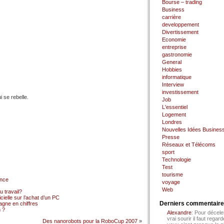
Bourse – trading
Business
carrière
developpement
Divertissement
Economie
entreprise
gastronomie
General
Hobbies
informatique
Interview
investissement
 se rebelle.
Job
L'essentiel
Logement
Londres
Nouvelles Idées Busines
Presse
Réseaux et Télécoms
sport
Technologie
Test
tourisme
ance
voyage
Web
 travail?
cielle sur l’achat d’un PC
Derniers commentair
gne en chiffres
 ?
Alexandre
: Pour décele
vrai sourir il faut regard
Des nanorobots pour la RoboCup 2007
»