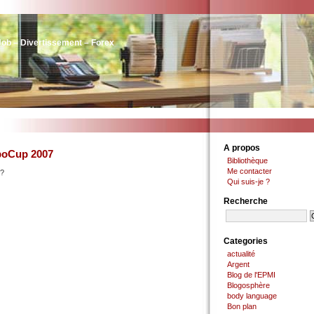
Job – Divertissement – Forex
A propos
boCup 2007
Bibliothèque
Me contacter
 ?
Qui suis-je ?
Recherche
Categories
actualité
Argent
Blog de l'EPMI
Blogosphère
body language
Bon plan