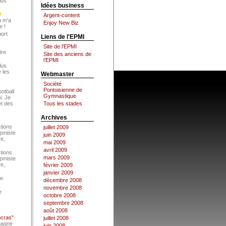
lus
Idées business
Argent-content
u m’a
Enjoy New Biz
e !
port
Liens de l'EPMI
Site de l’EPMI
ire
Site des anciens de
l’EPMI
lus
 les
Webmaster
Société
Pontoisienne de
ootball
Gymnastique
i. Je
et des
Tous les stades
Archives
tions
juillet 2009
Epmiste
juin 2009
re,
mai 2009
avril 2009
tions
mars 2009
Epmiste
re,
février 2009
janvier 2009
ce
décembre 2008
novembre 2008
e
octobre 2008
septembre 2008
août 2008
ncras"
juillet 2008
pagne
juin 2008