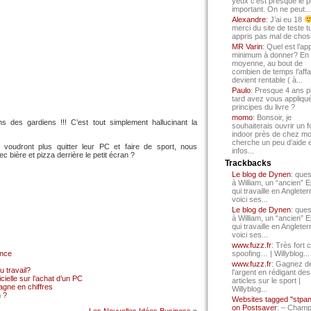
yeux c’est presque le p
important. On ne peut...
Alexandre
: J’ai eu 18
merci du site de teste t
appris pas mal de chos
MR Varin
: Quel est l’ap
minimum à donner? En
moyenne, au bout de
combien de temps l’affa
devient rentable ( à...
Paulo
: Presque 4 ans p
tard avez vous appliqué
principes du livre ?
momo
: Bonsoir, je
s des gardiens !!! C’est tout simplement hallucinant la
souhaiterais ouvrir un f
indoor près de chez mo
cherche un peu d’aide 
voudront plus quitter leur PC et faire de sport, nous
infos...
 bière et pizza derrière le petit écran ?
Trackbacks
Le blog de Dynen
: ques
à William, un “ancien” 
qui travaille en Angleter
voici ses...
Le blog de Dynen
: ques
à William, un “ancien” 
qui travaille en Angleter
voici ses...
www.fuzz.fr
: Très fort 
ance
spoofing… | Willyblog...
www.fuzz.fr
: Gagnez d
 travail?
l’argent en rédigant des
cielle sur l’achat d’un PC
articles sur le sport |
gne en chiffres
Willyblog...
 ?
Websites tagged "stpa
on Postsaver
: – Cham