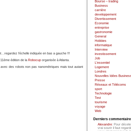
Bourse – trading
Business
carrière
developpement
Divertissement
Economie
entreprise
gastronomie
General
Hobbies
informatique
Interview
ut…regardez l’échelle indiquée en bas a gauche !!!
investissement
Job
a 11ème édition de la
Robocup
organisée à Atlanta.
L'essentiel
t avec des robots non pas nanométriques mais tout autant
Logement
Londres
Nouvelles Idées Busines
Presse
Réseaux et Télécoms
sport
Technologie
Test
tourisme
voyage
Web
Derniers commentair
Alexandre
: Pour décele
vrai sourir il faut regard