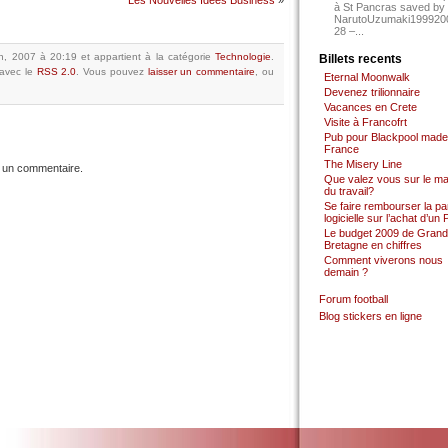
Les Nouvelles Idées Business
»
à St Pancras saved by
NarutoUzumaki199920
28 –...
 9th, 2007 à 20:19
et appartient à la catégorie
Technologie
.
Billets recents
avec le
RSS 2.0
.
Vous pouvez
laisser un commentaire
, ou
Eternal Moonwalk
Devenez trilionnaire
Vacances en Crete
Visite à Francofrt
Pub pour Blackpool made
France
The Misery Line
 un commentaire.
Que valez vous sur le m
du travail?
Se faire rembourser la par
logicielle sur l’achat d’un
Le budget 2009 de Grand
Bretagne en chiffres
Comment viverons nous
demain ?
Forum football
Blog stickers en ligne