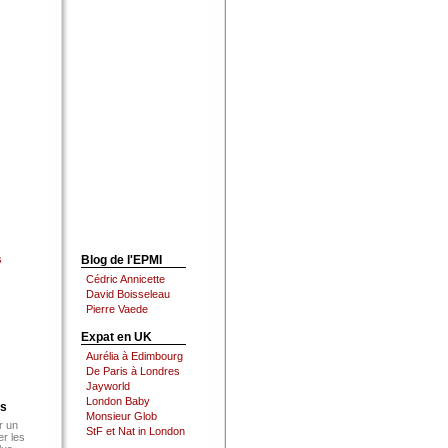
s
Blog de l'EPMI
Cédric Annicette
David Boisseleau
Pierre Vaede
Expat en UK
Aurélia à Edimbourg
De Paris à Londres
Jayworld
London Baby
es
Monsieur Glob
r un
StF et Nat in London
er les