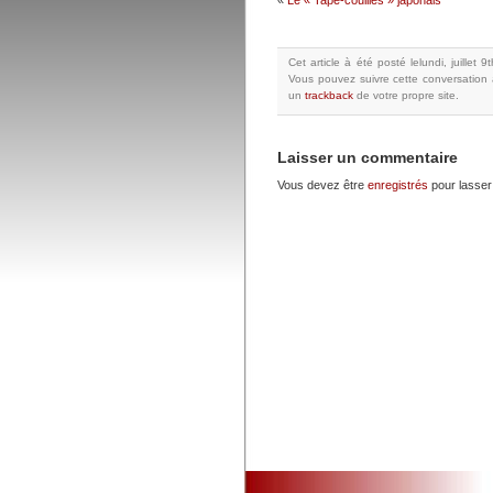
«
Le « Tape-couilles » japonais
Cet article à été posté
lelundi, juillet
Vous pouvez suivre cette conversation 
un
trackback
de votre propre site.
Laisser un commentaire
Vous devez être
enregistrés
pour lasser