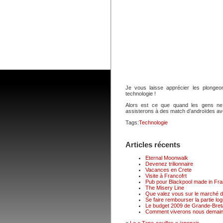
Je vous laisse apprécier les plongeon
technologie !
Alors est ce que quand les gens ne 
assisterons à des match d’androïdes avec
Tags:
Technologie
Articles récents
Eternal Moonwalk
Devenez trilionnaire
Vacances en Crete
Visite à Francofrt
Pub pour Blackpool made in Fr
The Misery Line
Que valez vous sur le marché du
Se faire rembourser la partie logi
Le budget 2009 de Grande-Breta
Comment viverons nous demain