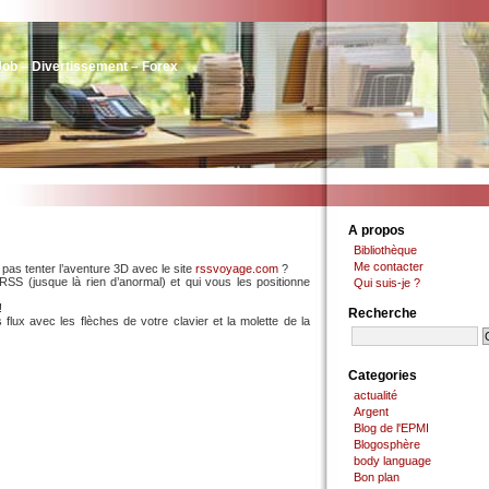
Job – Divertissement – Forex
A propos
Bibliothèque
Me contacter
pas tenter l’aventure 3D avec le site
rssvoyage.com
?
x RSS (jusque là rien d’anormal) et qui vous les positionne
Qui suis-je ?
!
Recherche
lux avec les flèches de votre clavier et la molette de la
Categories
actualité
Argent
Blog de l'EPMI
Blogosphère
body language
Bon plan