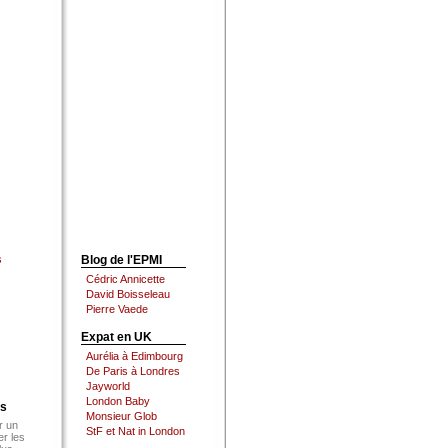
s
Blog de l'EPMI
Cédric Annicette
David Boisseleau
Pierre Vaede
Expat en UK
Aurélia à Edimbourg
De Paris à Londres
Jayworld
London Baby
es
Monsieur Glob
r un
StF et Nat in London
er les