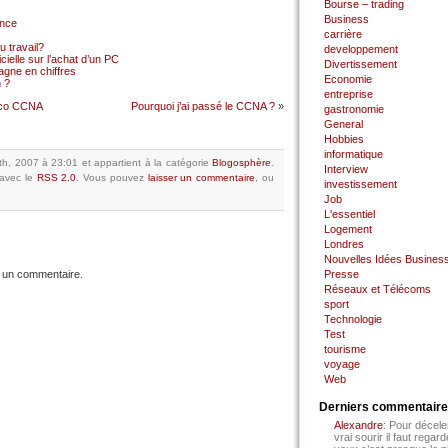
Bourse – trading
Business
ance
carrière
 travail?
developpement
cielle sur l’achat d’un PC
Divertissement
gne en chiffres
Economie
 ?
entreprise
isco CCNA
Pourquoi j’ai passé le CCNA ?
»
gastronomie
General
Hobbies
informatique
17th, 2007 à 23:01
et appartient à la catégorie
Blogosphère
.
Interview
avec le
RSS 2.0
.
Vous pouvez
laisser un commentaire
, ou
investissement
Job
L'essentiel
Logement
Londres
Nouvelles Idées Busines
 un commentaire.
Presse
Réseaux et Télécoms
sport
Technologie
Test
tourisme
voyage
Web
Derniers commentair
Alexandre
: Pour décele
vrai sourir il faut regard