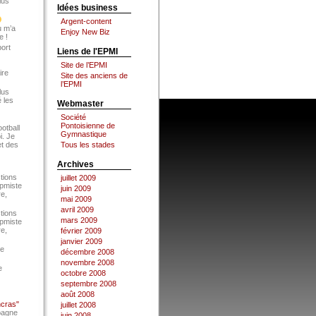
lus
Idées business
Argent-content
u m’a
Enjoy New Biz
e !
port
Liens de l'EPMI
Site de l’EPMI
ire
Site des anciens de
l’EPMI
lus
 les
Webmaster
Société
Pontoisienne de
ootball
Gymnastique
i. Je
et des
Tous les stades
Archives
tions
juillet 2009
Epmiste
juin 2009
re,
mai 2009
avril 2009
tions
mars 2009
Epmiste
re,
février 2009
janvier 2009
ce
décembre 2008
novembre 2008
e
octobre 2008
septembre 2008
août 2008
ncras"
juillet 2008
pagne
juin 2008