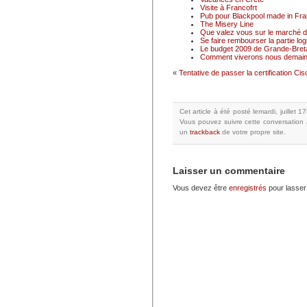
Visite à Francofrt
Pub pour Blackpool made in Fr
The Misery Line
Que valez vous sur le marché du
Se faire rembourser la partie logi
Le budget 2009 de Grande-Breta
Comment viverons nous demain
«
Tentative de passer la certification C
Cet article à été posté
lemardi, juillet 
Vous pouvez suivre cette conversation 
un
trackback
de votre propre site.
Laisser un commentaire
Vous devez être
enregistrés
pour lasser