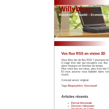
Willyblog
Business – Actualité – Economie – 
Vos flux RSS en vision 3D
Vous êtes fan de flux RSS ? pourquoi ne 
Il s’agit d’un site qui récupère vos flu
dans l’espace en fonction du temps.
Plus votre flux est vieux, plus il est loin !!
Et vous pouvez vous balader dans vos f
souris.
Concept assez original.
Tags:
Blogosphère
,
Nouveauté
Articles récents
Eternal Moonwalk
Devenez trilionnaire
Vacances en Crete