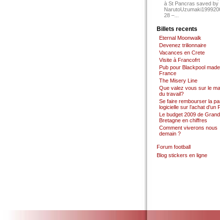
à St Pancras saved by
NarutoUzumaki199920
28 –...
Billets recents
Eternal Moonwalk
Devenez trilionnaire
Vacances en Crete
Visite à Francofrt
Pub pour Blackpool made
France
The Misery Line
Que valez vous sur le m
du travail?
Se faire rembourser la par
logicielle sur l’achat d’un
Le budget 2009 de Grand
Bretagne en chiffres
Comment viverons nous
demain ?
Forum football
Blog stickers en ligne