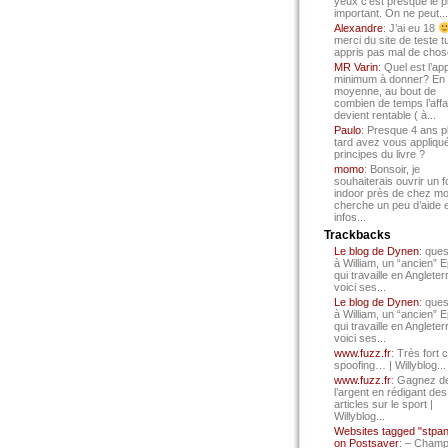
yeux c’est presque le p
important. On ne peut...
Alexandre
: J’ai eu 18
merci du site de teste t
appris pas mal de chos
MR Varin
: Quel est l’ap
minimum à donner? En
moyenne, au bout de
combien de temps l’affa
devient rentable ( à...
Paulo
: Presque 4 ans p
tard avez vous appliqué
principes du livre ?
momo
: Bonsoir, je
souhaiterais ouvrir un f
indoor près de chez mo
cherche un peu d’aide 
infos...
Trackbacks
Le blog de Dynen
: ques
à William, un “ancien” 
qui travaille en Angleter
voici ses...
Le blog de Dynen
: ques
à William, un “ancien” 
qui travaille en Angleter
voici ses...
www.fuzz.fr
: Très fort 
spoofing… | Willyblog...
www.fuzz.fr
: Gagnez d
l’argent en rédigant des
articles sur le sport |
Willyblog...
Websites tagged "stpa
on Postsaver
: – Cham