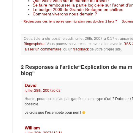
Que valez vous sur le marché du travail?
Se faire rembourser la partie logicielle sur l’achat d’
Le budget 2009 de Grande-Bretagne en chiffres
Comment viverons nous demain ?
«
Redirections des liens après une migration vers dotclear 2 beta 7
Soutena
Cet article à été posté
lejeudi, juillet 26th, 2007 à 0:17
et apparti
Blogosphère
.
Vous pouvez suivre cette conversation avec le
RSS 
laisser un commentaire
, ou un
trackback
de votre propre site.
2 Responses à l'article“Explication de ma m
blog”
David
juillet 28th, 2007à0:02
Humm, pourquoi tu n’as pas gardé le meme type d’url ? Dotclear / Do
possible.
Je crois que t’es embeté pour rien !
William