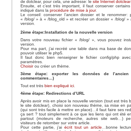
de dotclear, pour cela, une adresse: le
site Internet dotclear
Ensuite, et c’est très important, il faut conserver certain
indiqué dans la
procédure de mise à jour
.
Le conseil: conserver l’ancien dossier et le renommer:
« /blog/ » à « /blog_old » et recréer un dossier « /blog/ »
version.
2ème étape:Installation de la nouvelle version
Dans votre nouveau fichier « /blog/ », vous pouvez insta
version.
Pour ma part, j’ai recréé une table dans ma base de d
pouvoir utiliser le php5.
Il faut donc bien renseigner le fichier config/php av
paramètres.
Choisir
ou créer un thème.
3ème étape: exporter les données de l’ancien b
commentaires…)
Tout est très
bien expliqué ici
.
4ème étape: Redirections d’URL
Après avoir mis en place la nouvelle version (tout est très 
le site dotclear), choisi son nouveau thème, sa mise en p
(qui sont très facile à mettre en place)…il faut faire ses red
ça sert ? tout simplement à ce que les liens qui ont été e
partout (moteurs de recherche, autres site web…) pe
visiteurs de retomber sur votre article.
Pour cette partie, j’ai
écrit tout un article
…bonne lectur