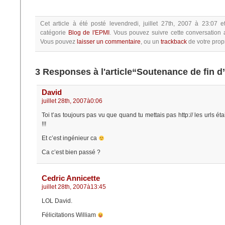
Cet article à été posté
levendredi, juillet 27th, 2007 à 23:07
e
catégorie
Blog de l'EPMI
.
Vous pouvez suivre cette conversation 
Vous pouvez
laisser un commentaire
, ou un
trackback
de votre propr
3 Responses à l'article“Soutenance de fin d
David
juillet 28th, 2007à0:06
Toi t’as toujours pas vu que quand tu mettais pas http:// les urls é
!!!
Et c’est ingénieur ca
Ca c’est bien passé ?
Cedric Annicette
juillet 28th, 2007à13:45
LOL David.
Félicitations William