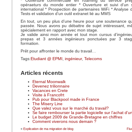
* Ouverture commerciale en roaming du service pr
opéraeturs du monde entier * Ouverture et suivi d’un
international * Prospection de partenaires WiFi * Analyse
Tests et validation d’un outil extranet lié au MMS
En tout, un peu plus d’une heure pour une soutenance qui
passée. Nous avons pu débattre de sujet intéressant, m
spécialement en rapport avec mon stage.
Je valide ainsi mon année et tout mon cursus d’ingénie
prepas et 3 années ingénieurs ponctuées par 3 stag
formation.
Prêt pour affronter le monde du travail…
Tags:
Etudiant @ EPMI
,
ingénieur
,
Telecoms
Articles récents
Eternal Moonwalk
Devenez trilionnaire
Vacances en Crete
Visite à Francofrt
Pub pour Blackpool made in France
The Misery Line
Que valez vous sur le marché du travail?
Se faire rembourser la partie logicielle sur l’achat d’
Le budget 2009 de Grande-Bretagne en chiffres
Comment viverons nous demain ?
«
Explication de ma migration de blog
Flu