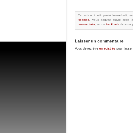
Cet article à été posté
levendredi, s
Hobbies
.
Vous pouvez suivre cette c
commentaire
, ou un
trackback
de votre p
Laisser un commentaire
Vous devez être
enregistrés
pour lasser