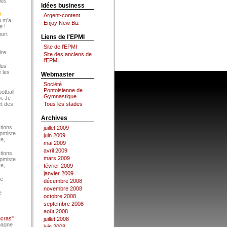
lus
Idées business
Argent-content
u m’a
Enjoy New Biz
e !
port
Liens de l'EPMI
Site de l’EPMI
ire
Site des anciens de
l’EPMI
lus
 les
Webmaster
Société
Pontoisienne de
ootball
Gymnastique
i. Je
et des
Tous les stades
Archives
tions
juillet 2009
Epmiste
juin 2009
re,
mai 2009
avril 2009
tions
mars 2009
Epmiste
re,
février 2009
janvier 2009
ce
décembre 2008
novembre 2008
e
octobre 2008
septembre 2008
août 2008
ncras"
juillet 2008
pagne
juin 2008