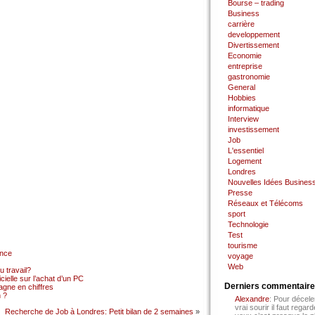
Bourse – trading
Business
carrière
developpement
Divertissement
Economie
entreprise
gastronomie
General
Hobbies
informatique
Interview
investissement
Job
L'essentiel
Logement
Londres
Nouvelles Idées Busines
Presse
Réseaux et Télécoms
sport
Technologie
Test
tourisme
ance
voyage
Web
 travail?
cielle sur l’achat d’un PC
Derniers commentair
gne en chiffres
 ?
Alexandre
: Pour décele
vrai sourir il faut regard
Recherche de Job à Londres: Petit bilan de 2 semaines
»