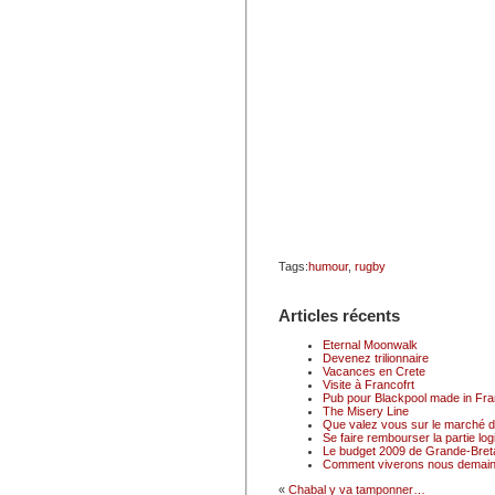
Tags:
humour
,
rugby
Articles récents
Eternal Moonwalk
Devenez trilionnaire
Vacances en Crete
Visite à Francofrt
Pub pour Blackpool made in Fr
The Misery Line
Que valez vous sur le marché du
Se faire rembourser la partie logi
Le budget 2009 de Grande-Breta
Comment viverons nous demain
«
Chabal y va tamponner…