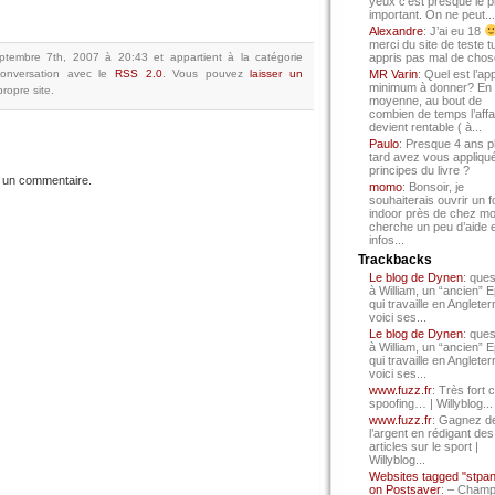
yeux c’est presque le p
important. On ne peut...
Alexandre
: J’ai eu 18
merci du site de teste t
eptembre 7th, 2007 à 20:43
et appartient à la catégorie
appris pas mal de chos
onversation avec le
RSS 2.0
.
Vous pouvez
laisser un
MR Varin
: Quel est l’ap
minimum à donner? En
ropre site.
moyenne, au bout de
combien de temps l’affa
devient rentable ( à...
Paulo
: Presque 4 ans p
tard avez vous appliqué
principes du livre ?
 un commentaire.
momo
: Bonsoir, je
souhaiterais ouvrir un f
indoor près de chez mo
cherche un peu d’aide 
infos...
Trackbacks
Le blog de Dynen
: ques
à William, un “ancien” 
qui travaille en Angleter
voici ses...
Le blog de Dynen
: ques
à William, un “ancien” 
qui travaille en Angleter
voici ses...
www.fuzz.fr
: Très fort 
spoofing… | Willyblog...
www.fuzz.fr
: Gagnez d
l’argent en rédigant des
articles sur le sport |
Willyblog...
Websites tagged "stpa
on Postsaver
: – Cham