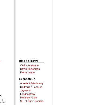
s
Blog de l'EPMI
Cédric Annicette
David Boisseleau
Pierre Vaede
Expat en UK
Aurélia à Edimbourg
De Paris à Londres
Jayworld
London Baby
es
Monsieur Glob
r un
StF et Nat in London
er les