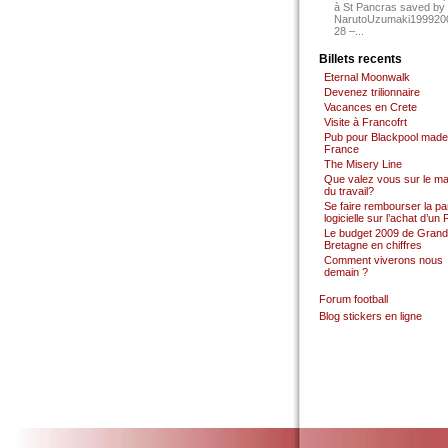
à St Pancras saved by
NarutoUzumaki199920
28 –...
Billets recents
Eternal Moonwalk
Devenez trilionnaire
Vacances en Crete
Visite à Francofrt
Pub pour Blackpool made
France
The Misery Line
Que valez vous sur le m
du travail?
Se faire rembourser la par
logicielle sur l’achat d’un
Le budget 2009 de Grand
Bretagne en chiffres
Comment viverons nous
demain ?
Forum football
Blog stickers en ligne