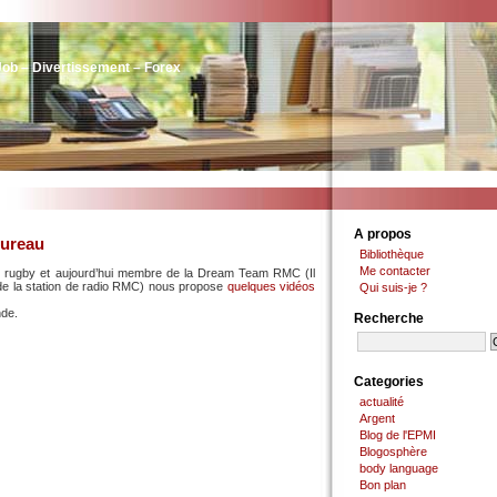
Job – Divertissement – Forex
A propos
bureau
Bibliothèque
Me contacter
du rugby et aujourd’hui membre de la Dream Team RMC (Il
s de la station de radio RMC) nous propose
quelques vidéos
Qui suis-je ?
nde.
Recherche
Categories
actualité
Argent
Blog de l'EPMI
Blogosphère
body language
Bon plan