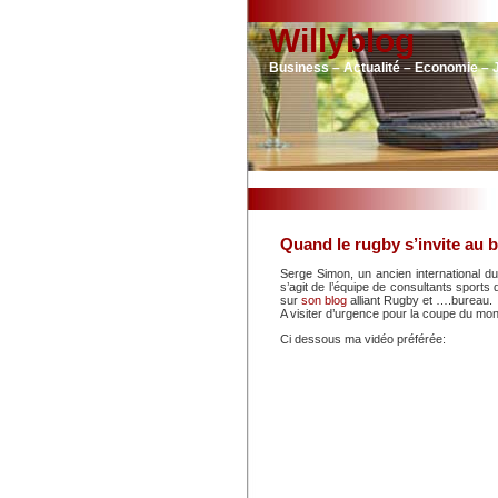
Willyblog
Business – Actualité – Economie – 
Quand le rugby s’invite au 
Serge Simon, un ancien international 
s’agit de l’équipe de consultants sport
sur
son blog
alliant Rugby et ….bureau.
A visiter d’urgence pour la coupe du mo
Ci dessous ma vidéo préférée: