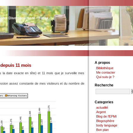
Job – Divertissement – Forex
A propos
 depuis 11 mois
Bibliothèque
Me contacter
as la date exacte en tête) et 11 mois que je surveille mes
Qui suis-je ?
gression assez constante de mes visiteurs et du nombre de
Recherche
Categories
actualité
Argent
Blog de l'EPMI
Blogosphère
body language
Bon plan