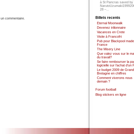
à St Pancras saved by
NarutoUzumaki199920
28 –...
Billets recents
 un commentaire.
Eternal Moonwalk
Devenez trilionnaire
Vacances en Crete
Visite à Francofrt
Pub pour Blackpool made
France
The Misery Line
Que valez vous sur le m
du travail?
Se faire rembourser la par
logicielle sur l’achat d’un
Le budget 2009 de Grand
Bretagne en chiffres
Comment viverons nous
demain ?
Forum football
Blog stickers en ligne