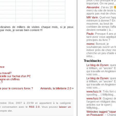
yeux c’est presque le p
important. On ne peut...
Alexandre
: J’ai eu 18
merci du site de teste t
appris pas mal de chos
MR Varin
: Quel est l’ap
minimum à donner? En
moyenne, au bout de
combien de temps l’affa
 dizaines de milliers de visites chaque mois, si je peux
devient rentable ( à...
r mois, je serais bien content !!!
Paulo
: Presque 4 ans p
tard avez vous appliqué
principes du livre ?
momo
: Bonsoir, je
souhaiterais ouvrir un f
indoor près de chez mo
cherche un peu d’aide 
infos...
Trackbacks
Le blog de Dynen
: ques
ance
à William, un “ancien” 
qui travaille en Angleter
 travail?
voici ses...
cielle sur l’achat d’un PC
Le blog de Dynen
: ques
gne en chiffres
à William, un “ancien” 
 ?
qui travaille en Angleter
voici ses...
se pour le concours forex ?
Amiando, la billetterie 2.0
»
www.fuzz.fr
: Très fort 
spoofing… | Willyblog...
www.fuzz.fr
: Gagnez d
l’argent en rédigant des
ctobre 31st, 2007 à 23:59
et appartient à la catégorie
articles sur le sport |
e conversation avec le
RSS 2.0
.
Vous pouvez
laisser un
Willyblog...
ropre site.
Websites tagged "stpa
on Postsaver
: – Cham