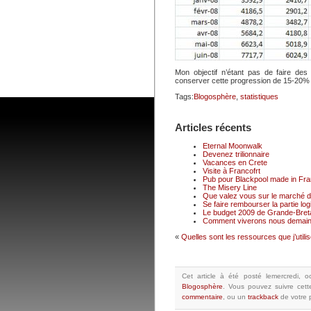
Mon objectif n’étant pas de faire des
conserver cette progression de 15-20% pa
Tags:
Blogosphère
,
statistiques
Articles récents
Eternal Moonwalk
Devenez trilionnaire
Vacances en Crete
Visite à Francofrt
Pub pour Blackpool made in Fr
The Misery Line
Que valez vous sur le marché du
Se faire rembourser la partie logi
Le budget 2009 de Grande-Breta
Comment viverons nous demain
«
Quelles sont les ressources que j’utili
Cet article à été posté
lemercredi, o
Blogosphère
.
Vous pouvez suivre cett
commentaire
, ou un
trackback
de votre p