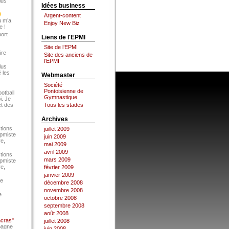
lus
Idées business
Argent-content
u m’a
Enjoy New Biz
e !
port
Liens de l'EPMI
Site de l’EPMI
ire
Site des anciens de
l’EPMI
lus
 les
Webmaster
Société
Pontoisienne de
ootball
Gymnastique
i. Je
et des
Tous les stades
Archives
tions
juillet 2009
Epmiste
juin 2009
re,
mai 2009
avril 2009
tions
mars 2009
Epmiste
re,
février 2009
janvier 2009
ce
décembre 2008
novembre 2008
e
octobre 2008
septembre 2008
août 2008
ncras"
juillet 2008
pagne
juin 2008