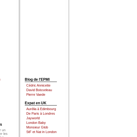
s
Blog de l'EPMI
Cédric Annicette
David Boisseleau
Pierre Vaede
Expat en UK
Aurélia à Edimbourg
De Paris à Londres
Jayworld
London Baby
es
Monsieur Glob
r un
StF et Nat in London
er les