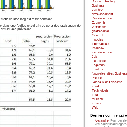
Bourse – trading
Business
carrière
developpement
Divertissement
trafic de mon blog est resté constant.
Economie
é dans une feuilles excel afin de sortir des statistiques de
entreprise
e simuler des prévisions:
gastronomie
General
Hobbies
informatique
Interview
investissement
Job
L'essentiel
Logement
Londres
Nouvelles Idées Busines
Presse
Réseaux et Télécoms
sport
Technologie
Test
tourisme
voyage
Web
Derniers commentair
Alexandre
: Pour décele
vrai sourir il faut regard